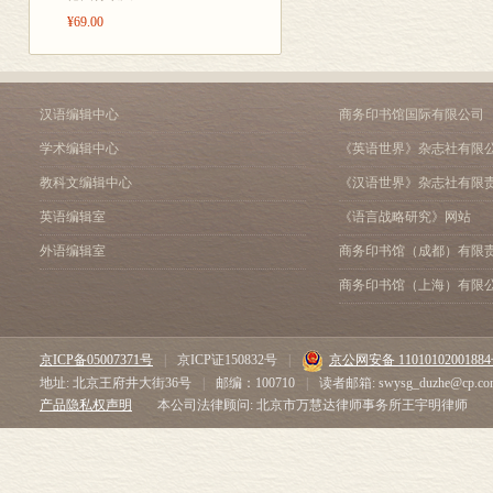
三 首饰等
¥69.00
肆•饮食
一 主食
二 副食
汉语编辑中心
商务印书馆国际有限公司
三 菜肴
伍•农工百艺
学术编辑中心
《英语世界》杂志社有限
一 农事
教科文编辑中心
《汉语世界》杂志社有限
二 农具
三 手工艺
英语编辑室
《语言战略研究》网站
四 商业
外语编辑室
商务印书馆（成都）有限
五 其他行业
商务印书馆（上海）有限
陆•日常活动
一 起居
二 娱乐
三 信奉
京ICP备05007371号
|
京ICP证150832号
|
京公网安备 1101010200188
柒•婚育丧葬
地址: 北京王府井大街36号
|
邮编：100710
|
读者邮箱: swysg_duzhe@cp.co
产品隐私权声明
本公司法律顾问: 北京市万慧达律师事务所王宇明律师
一 婚事
二 生育
三 丧葬
捌•节日