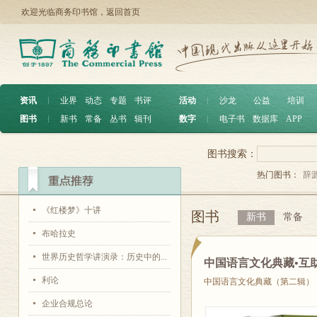
欢迎光临商务印书馆，
返回首页
资讯
︱
业界
动态
专题
书评
活动
︱
沙龙
公益
培训
图书
︱
新书
常备
丛书
辑刊
数字
︱
电子书
数据库
APP
图书搜索：
热门图书：
辞
《红楼梦》十讲
图书
新书
常备
布哈拉史
世界历史哲学讲演录：历史中的...
中国语言文化典藏•互
利论
中国语言文化典藏（第二辑）
企业合规总论