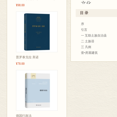
文化。
¥98.00
目 录
本书稿以青海
序
一制定的标准
引言
化现象进行了
一 互助土族自治县
饮食、农工百
二 土族语
三 凡例
参考文献、索
壹•房屋建筑
县和土族语，并
普罗泰戈拉 美诺
一 住宅
色文化现象进
¥78.00
二 其他建筑
三 建筑活动
贰•日常用具
一 炊具
二 卧具
三 桌椅板凳
四 其他用具
叁•服饰
一 衣裤
德国行政法
二 鞋帽