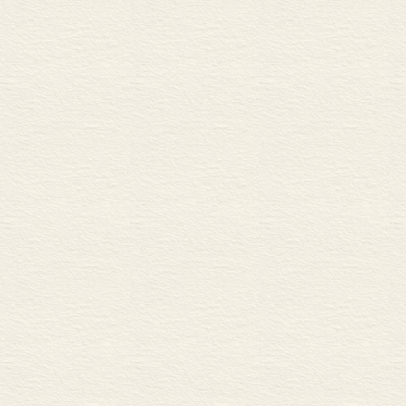
一 春节
二 其他节日
玖•说唱表演
一 俗语谚语
二 歌谣
三 故事
调查手记
参考文献
索引
后记