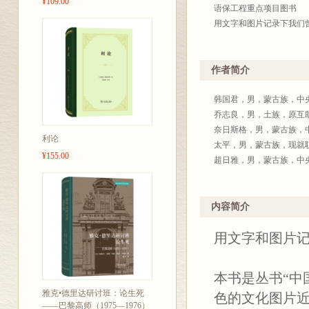
¥109.00
语保工程重点项目图书
用文字和图片记录下我们
作者简介
韩国君，男，蒙古族，中
乔志良，男，土族，原互
奈日斯格，男，蒙古族，
利论
太平，男，蒙古族，现就
¥155.00
超日雅，男，蒙古族，中
内容简介
用文字和图片
本书是丛书“中
雅克•德里达研讨班：论生死
色的文化图片近
——巴黎高师（1975—1976）