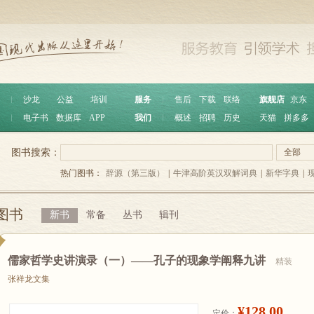
︱
沙龙
公益
培训
服务
︱
售后
下载
联络
旗舰店
京东
︱
电子书
数据库
APP
我们
︱
概述
招聘
历史
天猫
拼多多
图书搜索：
全部
热门图书：
辞源（第三版）
|
牛津高阶英汉双解词典
|
新华字典
|
图书
新书
常备
丛书
辑刊
儒家哲学史讲演录（一）——孔子的现象学阐释九讲
精装
张祥龙文集
¥128.00
定价：