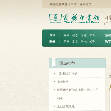
欢迎光临商务印书馆，
返回首页
资讯
︱
业界
动态
专题
书评
活动
图书
︱
新书
常备
丛书
辑刊
数字
《红楼梦》十讲
布哈拉史
世界历史哲学讲演录：历史中的...
利论
企业合规总论