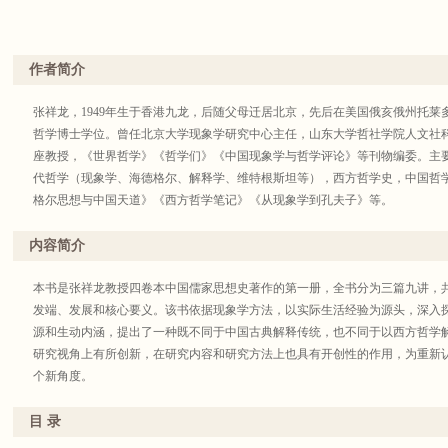
作者简介
张祥龙，1949年生于香港九龙，后随父母迁居北京，先后在美国俄亥俄州托
哲学博士学位。曾任北京大学现象学研究中心主任，山东大学哲社学院人文社
座教授，《世界哲学》《哲学们》《中国现象学与哲学评论》等刊物编委。主
代哲学（现象学、海德格尔、解释学、维特根斯坦等），西方哲学史，中国哲
格尔思想与中国天道》《西方哲学笔记》《从现象学到孔夫子》等。
内容简介
本书是张祥龙教授四卷本中国儒家思想史著作的第一册，全书分为三篇九讲，
发端、发展和核心要义。该书依据现象学方法，以实际生活经验为源头，深入
源和生动内涵，提出了一种既不同于中国古典解释传统，也不同于以西方哲学
研究视角上有所创新，在研究内容和研究方法上也具有开创性的作用，为重新
个新角度。
目 录