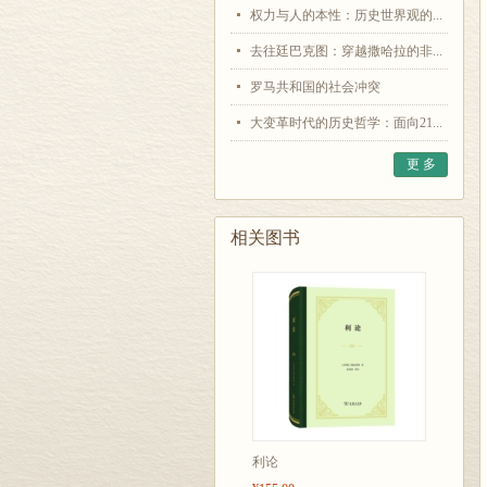
权力与人的本性：历史世界观的...
去往廷巴克图：穿越撒哈拉的非...
罗马共和国的社会冲突
大变革时代的历史哲学：面向21...
更 多
相关图书
利论