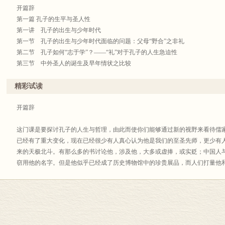
开篇辞
第一篇 孔子的生平与圣人性
第一讲 孔子的出生与少年时代
第一节 孔子的出生与少年时代面临的问题：父母“野合”之非礼
第二节 孔子如何“志于学”？——“礼”对于孔子的人生急迫性
第三节 中外圣人的诞生及早年情状之比较
第二讲 孔子的成立与悟道
第一节 “三十而立”的含义
精彩试读
第二节 “问学”之礼— 理
第三节 教学
开篇辞
第四节 春秋格局
第五节 闻《韶》大悟
这门课是要探讨孔子的人生与哲理，由此而使你们能够通过新的视野来看待儒
第三讲 孔子的从政与晚年
已经有了重大变化，现在已经很少有人真心认为他是我们的至圣先师，更少有
第一节 孔子“从政”的问题：今古文经学之争
来的天极北斗。有那么多的书讨论他，涉及他，大多或虚捧，或实贬；中国人
第二节 渴望从政与承担天命
窃用他的名字。但是他似乎已经成了历史博物馆中的珍贵展品，而人们打量他
第三节 从政经历
的西方学术框架限定了、切割了和贫乏化了。而且，甚至在清末夷祸之前许久
第四节 周游列国
相比于新文化运动以后的中国史，那还远不是致命的。
第五节 晚年
经过人生的多重经历和几十年的思想追求，现在可以说，我属于那极少数至今
第二篇 孔子哲理的源头：乐作与诗兴
人。但是我不会在课堂上直接向你们灌输信念，而是会将我的授课限于讲道理
第四讲 乐与兴：风起云涌时
出某些反映我个人信念的结论，也应该是建立在论证基础上的。也就是说，我