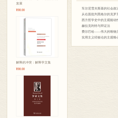
些论文一定程
发展
车尔尼雪夫斯基的社会政
腊，特别是近
¥98.00
从右面批判黑格尔的克罗
在今天看，其
西方哲学史中的主观能动
赫拉克利特与辩证法
费尔巴哈——伟大的唯物
实用主义经验论的主观唯
柏拉图的唯心主义先验论
青年黑格尔的社会政治思
青年黑格尔关于劳动和异
论青年黑格尔的异化理论
解释的冲突：解释学文集
关于黑格尔《精神现象学》
¥98.00
关于黑格尔《精神现象学》
关于黑格尔学派的若干问
施蒂纳的生平和著作
德国古典哲学
关于历史哲学两个问题的