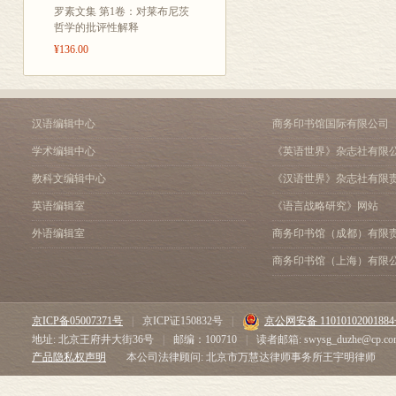
罗素文集 第1卷：对莱布尼茨
哲学的批评性解释
¥136.00
汉语编辑中心
商务印书馆国际有限公司
学术编辑中心
《英语世界》杂志社有限
教科文编辑中心
《汉语世界》杂志社有限
英语编辑室
《语言战略研究》网站
外语编辑室
商务印书馆（成都）有限
商务印书馆（上海）有限
京ICP备05007371号
|
京ICP证150832号
|
京公网安备 1101010200188
地址: 北京王府井大街36号
|
邮编：100710
|
读者邮箱: swysg_duzhe@cp.co
产品隐私权声明
本公司法律顾问: 北京市万慧达律师事务所王宇明律师