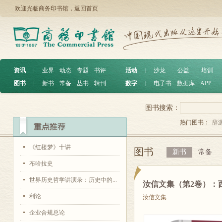
欢迎光临商务印书馆，
返回首页
资讯
︱
业界
动态
专题
书评
活动
︱
沙龙
公益
培训
图书
︱
新书
常备
丛书
辑刊
数字
︱
电子书
数据库
APP
图书搜索：
热门图书：
辞
《红楼梦》十讲
图书
新书
常备
布哈拉史
世界历史哲学讲演录：历史中的...
汝信文集（第2卷）：西
利论
汝信文集
企业合规总论