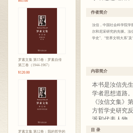
¥65.00
作者简介
汝信，中国社会科学院学
尔和尼采研究的先驱。汝
学史”、“世界文明大系”及
罗素文集 第15卷：罗素自传
第三卷（1944-1967）
内容简介
¥120.00
本书是汝信先
学者思想道路
《汝信文集》第
方哲学史研究
派和代表人物
德，近代经验
目 录
罗素文集 第12卷：我的哲学的