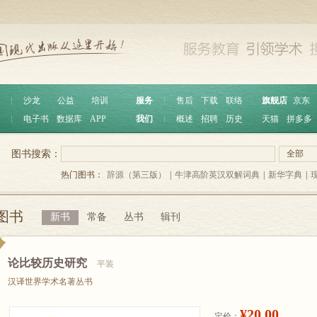
︱
沙龙
公益
培训
服务
︱
售后
下载
联络
旗舰店
京东
︱
电子书
数据库
APP
我们
︱
概述
招聘
历史
天猫
拼多多
图书搜索：
全部
热门图书：
辞源（第三版）
|
牛津高阶英汉双解词典
|
新华字典
|
图书
新书
常备
丛书
辑刊
论比较历史研究
平装
汉译世界学术名著丛书
¥20.00
定价：