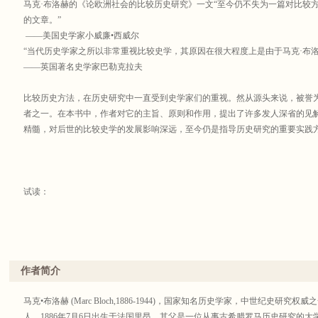
马克·布洛赫的《论欧洲社会的比较历史研究》一文“至今仍不失为一篇对比较
的文章。”
——美国史学家小威廉•西威尔
“当代历史学家之所以非常重视比较史学，其原因在很大程度上是由于马克·布
——英国著名史学家巴勒克拉夫
比较历史方法，在历史研究中一直受到史学家们的重视。然从源头来说，被誉为
者之一。在本书中，作者对它的主旨、原则和作用，提出了许多发人深省的见
精髓，对后世的比较史学的发展影响深远，至今仍是指导历史研究的重要实践
试读：
作者简介
马克•布洛赫 (Marc Bloch,1886-1944)，国家知名历史学家，中世纪史
人。1886年7月6日出生于法国里昂。其父是一位从事古希腊罗马历史研究的