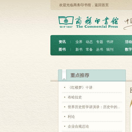
欢迎光临商务印书馆，
返回首页
资讯
︱
业界
动态
专题
书评
活动
图书
︱
新书
常备
丛书
辑刊
数字
《红楼梦》十讲
布哈拉史
世界历史哲学讲演录：历史中的...
利论
企业合规总论