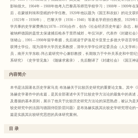
影响很大。1904年－1908年他考入巴黎高等师范学校学习；1908年－1909年
后，在蒙彼利埃和亚眠的中学任教。1920年他以题为《国王和农奴》的论文
（1921年－1936年）、巴黎大学（1936－1940）等著名学府担任教授。19
学共事的史学家费弗尔(1878—1956)合作，创办《社会经济历史年鉴》杂志，标
被纳粹德国的盖世太保逮捕后枪杀于里昂城郊，年仅58岁。代表作《封建社会
张绪山，1991—1998年留学希腊，先后就读于萨洛尼卡亚里士多德大学语言学
获博士学位。现为清华大学历史系教授，清华大学学位评定委员会（人文学科
员，南开大学东欧-拜占庭研究中心兼职教授，长期致力于中外关系史和中世纪
系研究》《史学管见集》《随缘求索录》，先后翻译了《封建社会》《国王神
内容简介
本书是法国著名历史学家马克·布洛赫关于比较历史研究的重要论文集。其中《
洛赫史学著作中的名篇，是其全部著述中关于比较史学方法论的最集中的表述
及遵循的基本原则，展示了他关于比较历史研究方法论的深思熟虑，被认为是关
较史研究中的法国与德国侍臣阶层问题》是布洛赫实践其比较史学研究理论的
篇是实践其比较研究思想的具体研究案例。
目 录