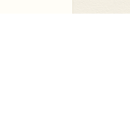
显示全部
处。但是，也许有人会问，真的需要劳神
要阐明历史事实，阅读文献和遗迹难道还
它像大多数证人一样，除非接受盘问，它
方法之所以珍贵且有裨益，是因为历史学
一种现象如此广阔地存在着，造成了众多
现的——历史学家若非视而不见，必定为
件在这个社会里发生了，影响的范围与力
同，这些事件造成的后果并没有立即被人
那些身体上的隐秘之疾，没有立刻显示出
者不能将显见的结果与久远的初始原因联
个人研究中的一个例子。很遗憾，我不得
提供任何案例，可以取代我亲身的经历。