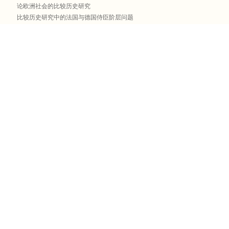
论欧洲社会的比较历史研究
比较历史研究中的法国与德国侍臣阶层问题
译后记
精彩试读
要解释现象，必先发现现象。我们将首先说明在最初这一步骤上比较方法的用
费力地去“发现”历史事实吗？历史事实可由文献获得，而且只能由文献获得：
不够吗？毫无疑问是可以的，但应该知道如何阅读。一份文献就是一个证人；
们不会说出许多内容。真正的难题是如何提出正确问题。对于历史学家，比较
家永远处于审案法官的位置上。\r\n这种情况屡见不鲜。在一个特定社会里，
明显的后果——尤其是在政治领域，扩展开来的影响在史料中通常是最容易发
之震惊。现在让我们研究一个邻近的社会。情况很可能是这样：一些类似的事
量也几近相同；但是，或是因为文献不充分，或是因为政治和社会结构有所不
们察觉到。也许不是因为这些结果不严重，而是因为其影响产生于深层，就像
清晰的症候，多年隐而不现；当它们最终显现时，还是不可能辨识，因为观察
系起来。难道这只是一个理论上的假设吗？为了说明事情并非如此，我要列举
不赤膊上阵，因为研究者通常都不会费神劳力地记录其探索过程，文献也没有
——摘自《论欧洲社会的比较历史研究》第3小节