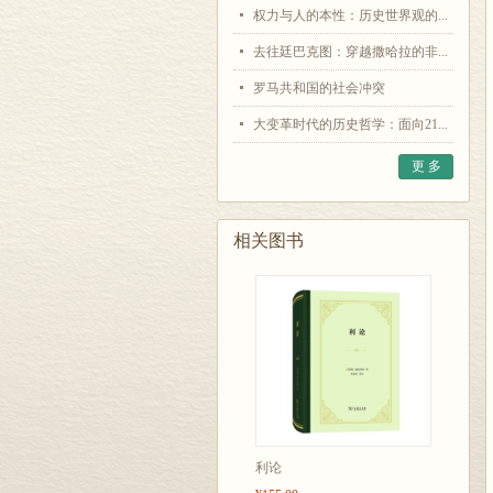
权力与人的本性：历史世界观的...
去往廷巴克图：穿越撒哈拉的非...
罗马共和国的社会冲突
大变革时代的历史哲学：面向21...
更 多
相关图书
利论