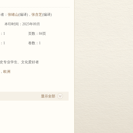
译者：
张绪山
(编译)，
张含芝
(编译)
本印时间：2025年09月
：1
页数：84页
：1
卷数：1
史专业学生、文化爱好者
，
欧洲
显示全部