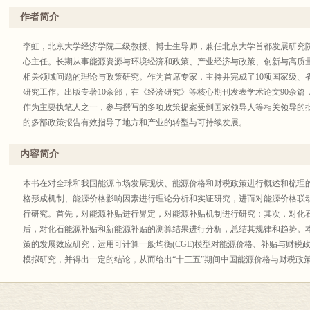
作者简介
李虹，北京大学经济学院二级教授、博士生导师，兼任北京大学首都发展研究
心主任。长期从事能源资源与环境经济和政策、产业经济与政策、创新与高质
相关领域问题的理论与政策研究。作为首席专家，主持并完成了10项国家级、
研究工作。出版专著10余部，在《经济研究》等核心期刊发表学术论文90余
作为主要执笔人之一，参与撰写的多项政策提案受到国家领导人等相关领导的
的多部政策报告有效指导了地方和产业的转型与可持续发展。
内容简介
本书在对全球和我国能源市场发展现状、能源价格和财税政策进行概述和梳理
格形成机制、能源价格影响因素进行理论分析和实证研究，进而对能源价格联
行研究。首先，对能源补贴进行界定，对能源补贴机制进行研究；其次，对化
后，对化石能源补贴和新能源补贴的测算结果进行分析，总结其规律和趋势。
策的发展效应研究，运用可计算一般均衡(CGE)模型对能源价格、补贴与财税
模拟研究，并得出一定的结论，从而给出“十三五”期间中国能源价格与财税政