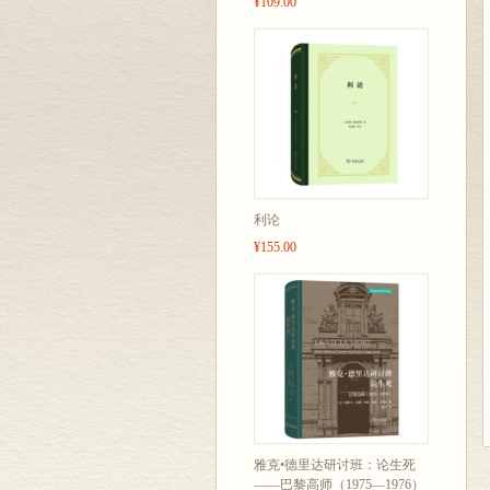
¥109.00
利论
¥155.00
雅克•德里达研讨班：论生死
——巴黎高师（1975—1976）