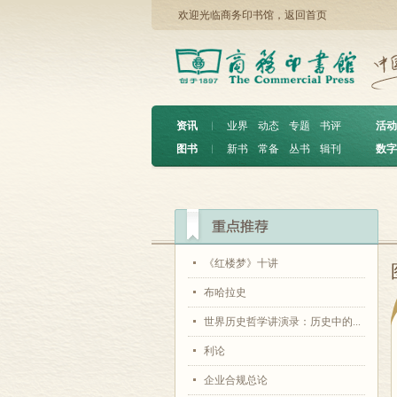
欢迎光临商务印书馆，
返回首页
资讯
︱
业界
动态
专题
书评
活动
图书
︱
新书
常备
丛书
辑刊
数字
《红楼梦》十讲
布哈拉史
世界历史哲学讲演录：历史中的...
利论
企业合规总论