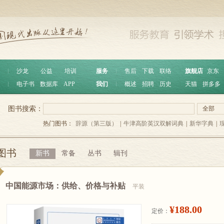
︱
沙龙
公益
培训
服务
︱
售后
下载
联络
旗舰店
京东
︱
电子书
数据库
APP
我们
︱
概述
招聘
历史
天猫
拼多多
图书搜索：
全部
热门图书：
辞源（第三版）
|
牛津高阶英汉双解词典
|
新华字典
|
图书
新书
常备
丛书
辑刊
中国能源市场：供给、价格与补贴
平装
¥188.00
定价：