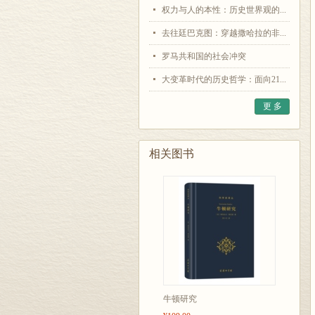
权力与人的本性：历史世界观的...
去往廷巴克图：穿越撒哈拉的非...
罗马共和国的社会冲突
大变革时代的历史哲学：面向21...
更 多
相关图书
牛顿研究