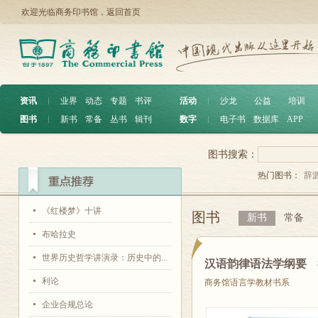
欢迎光临商务印书馆，
返回首页
资讯
︱
业界
动态
专题
书评
活动
︱
沙龙
公益
培训
图书
︱
新书
常备
丛书
辑刊
数字
︱
电子书
数据库
APP
图书搜索：
热门图书：
辞
《红楼梦》十讲
图书
新书
常备
布哈拉史
世界历史哲学讲演录：历史中的...
汉语韵律语法学纲要
利论
商务馆语言学教材书系
企业合规总论