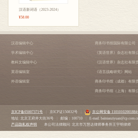
第三节 汉语的韵律影响
第四节 汉语话语的节律
汉语新词语（2023-2024）
第五章 韵律界取
¥58.00
第六章 韵律整饬
第七章 韵律删除
第八章 韵律激活
汉语编辑中心
商务印书馆国际有限公司
第九章 韵律形态
第十章 历史韵律语法
学术编辑中心
《英语世界》杂志社有限
第十一章 方言韵律语法
教科文编辑中心
《汉语世界》杂志社有限
第十二章 与韵律语法相
第十三章 韵律语法研究
英语编辑室
《语言战略研究》网站
参考文献
外语编辑室
商务印书馆（成都）有限
商务印书馆（上海）有限
京ICP备05007371号
|
京ICP证150832号
|
京公网安备 1101010200188
地址: 北京王府井大街36号
|
邮编：100710
|
E-mail: bainianziyuan@cp.com.c
产品隐私权声明
本公司法律顾问: 北京市万慧达律师事务所王宇明律师