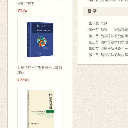
基本操作规范
语词汇纲要
法研究所蕴含
¥78.00
目 录
汉语语言学的
第一章 导论
材，同时也可
第一节 韵律――语法范
第二节 韵律语法研究的
第三节 韵律语法学的学
第四节 韵律语法学作为
第二章 韵律语法的结构
第一节 结构与核心
第二节 相对凸显
系统治疗与咨询教科书：基础
理论
第三节 音步与自然音步
¥156.00
第四节 核心重音
第三章 韵律层级
第一节 韵律单位的层级
第二节 韵律构词中的韵
第三节 韵律句法中的韵
第四章 韵律模板
第一节 韵律构词的基本
第二节 韵律模板的作用