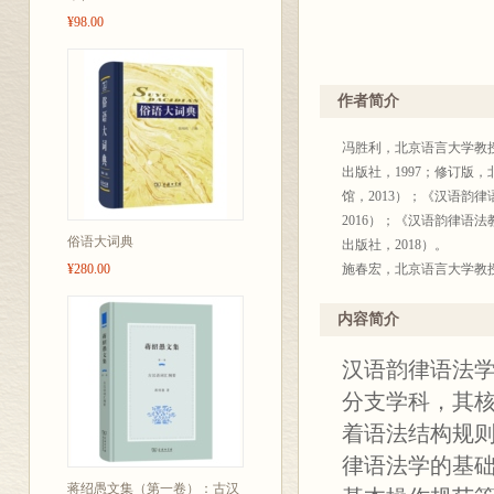
¥98.00
作者简介
冯胜利，北京语言大学教
出版社，1997；修订版
馆，2013）；《汉语韵
2016）；《汉语韵律语
俗语大词典
出版社，2018）。
¥280.00
施春宏，北京语言大学教
社。2008）；《词义结
——互动构式语法探索》（
内容简介
汉语韵律语法
分支学科，其
着语法结构规
律语法学的基
蒋绍愚文集（第一卷）：古汉