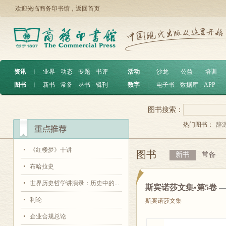
欢迎光临商务印书馆，
返回首页
资讯
︱
业界
动态
专题
书评
活动
︱
沙龙
公益
培训
图书
︱
新书
常备
丛书
辑刊
数字
︱
电子书
数据库
APP
图书搜索：
热门图书：
辞
《红楼梦》十讲
图书
新书
常备
布哈拉史
世界历史哲学讲演录：历史中的...
斯宾诺莎文集•第5卷
—
利论
斯宾诺莎文集
企业合规总论