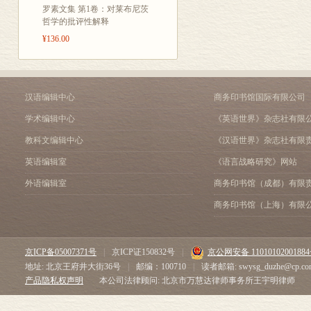
罗素文集 第1卷：对莱布尼茨
哲学的批评性解释
¥136.00
汉语编辑中心
商务印书馆国际有限公司
学术编辑中心
《英语世界》杂志社有限
教科文编辑中心
《汉语世界》杂志社有限
英语编辑室
《语言战略研究》网站
外语编辑室
商务印书馆（成都）有限
商务印书馆（上海）有限
京ICP备05007371号
|
京ICP证150832号
|
京公网安备 1101010200188
地址: 北京王府井大街36号
|
邮编：100710
|
读者邮箱: swysg_duzhe@cp.co
产品隐私权声明
本公司法律顾问: 北京市万慧达律师事务所王宇明律师