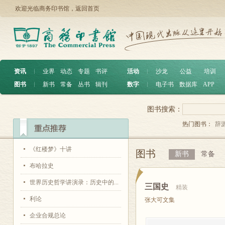
欢迎光临商务印书馆，
返回首页
资讯
︱
业界
动态
专题
书评
活动
︱
沙龙
公益
培训
图书
︱
新书
常备
丛书
辑刊
数字
︱
电子书
数据库
APP
图书搜索：
热门图书：
辞
《红楼梦》十讲
图书
新书
常备
布哈拉史
世界历史哲学讲演录：历史中的...
三国史
精装
利论
张大可文集
企业合规总论