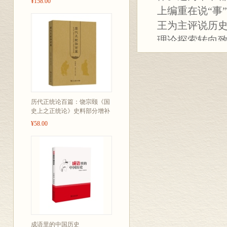
¥158.00
上编重在说“事
王为主评说历史
理论探索转向
把历史写得好
个时期的行文
篇，所以一并
历代正统论百篇：饶宗颐《国
史上之正统论》史料部分增补
¥58.00
成语里的中国历史