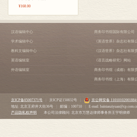
¥168.00
汉语编辑中心
商务印书馆国际有限公司
学术编辑中心
《英语世界》杂志社有限
教科文编辑中心
《汉语世界》杂志社有限
英语编辑室
《语言战略研究》网站
外语编辑室
商务印书馆（成都）有限
商务印书馆（上海）有限
京ICP备05007371号
|
京ICP证150832号
|
京公网安备 1101010200188
地址: 北京王府井大街36号
|
邮编：100710
|
E-mail: bainianziyuan@cp.com.c
产品隐私权声明
本公司法律顾问: 北京市万慧达律师事务所王宇明律师