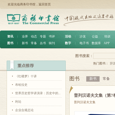
欢迎光临商务印书馆，
返回首页
资讯
︱
业界
动态
专题
书评
活动
︱
沙龙
公益
培训
图书
︱
新书
常备
丛书
辑刊
数字
︱
电子书
数据库
APP
图书搜索：
热门图书：
辞
《红楼梦》十讲
图书
新书
常备
布哈拉史
世界历史哲学讲演录：历史中的...
普列汉诺夫文集（第7
利论
普列汉诺夫文集
企业合规总论