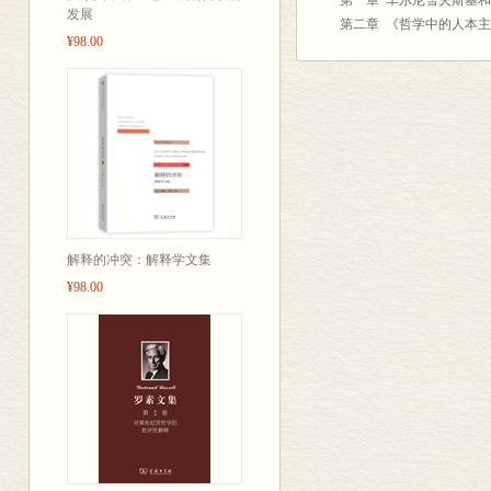
第一章 车尔尼雪夫斯基
思想成果的合
发展
第二章 《哲学中的人本
¥98.00
第三章 与尤尔凯维奇等
第四章 道德学说
第五章 车尔尼雪夫斯基
第六章 认识论
第七章 生存竞争的有益性
第二篇 尼•加•车尔尼雪
第一章 历史科学和自然
第二章 车尔尼雪夫斯基
第三章 车尔尼雪夫斯基
解释的冲突：解释学文集
第四章 社会发展进程
¥98.00
第五章 车尔尼雪夫斯基
第六章 车尔尼雪夫斯基
第三篇 尼•加•车尔尼雪
第一章 文学和艺术的意义
第二章 别林斯基、车尔
第二部 尼•加•车尔尼雪
第一篇 尼•加•车尔尼雪
第一章 空想社会主义
第二章 空想社会主义(续)