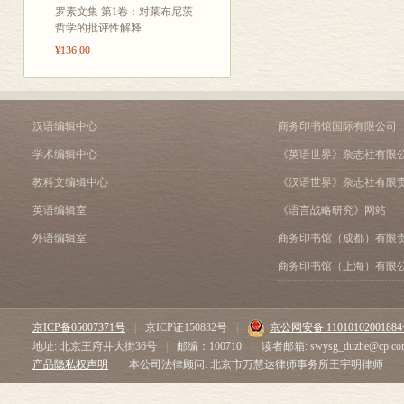
罗素文集 第1卷：对莱布尼茨
第三章 车尔尼雪夫斯基“
哲学的批评性解释
第四章 社会主义和政治
¥136.00
第二篇 尼•加•车尔尼雪
第一章 概论。――假设法
第二章 价值
第三章 货币和货币经济
汉语编辑中心
商务印书馆国际有限公司
第四章 资本
第五章 工资
学术编辑中心
《英语世界》杂志社有限
第六章 剩余价值
教科文编辑中心
《汉语世界》杂志社有限
第七章 地租
英语编辑室
《语言战略研究》网站
第八章 人口律――马尔
第九章 人口律――车尔
外语编辑室
商务印书馆（成都）有限
第十章 危机
商务印书馆（上海）有限
第十一章 结论
本版(“野玫瑰”出版社-九
普列汉诺夫生平简介
京ICP备05007371号
|
京ICP证150832号
|
京公网安备 1101010200188
地址: 北京王府井大街36号
|
邮编：100710
|
读者邮箱: swysg_duzhe@cp.co
产品隐私权声明
本公司法律顾问: 北京市万慧达律师事务所王宇明律师