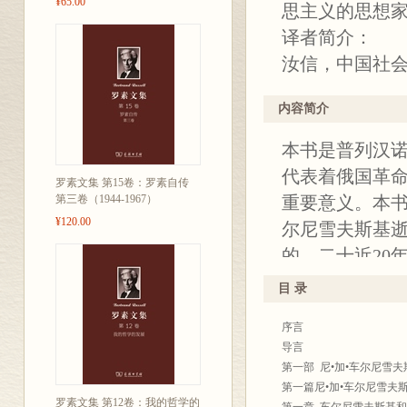
¥65.00
思主义的思想
译者简介：
汝信，中国社
内容简介
本书是普列汉
代表着俄国革
罗素文集 第15卷：罗素自传
第三卷（1944-1967）
重要意义。本书
¥120.00
尔尼雪夫斯基逝
的，二十近20
书最重要的价
目 录
历史遗产的成
序言
斯基学说之间
导言
离世界优秀文
第一部 尼•加•车尔尼雪
果实的花朵，
第一篇尼•加•车尔尼雪夫
罗素文集 第12卷：我的哲学的