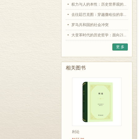
权力与人的本性：历史世界观的...
去往廷巴克图：穿越撒哈拉的非...
罗马共和国的社会冲突
大变革时代的历史哲学：面向21...
更 多
相关图书
利论