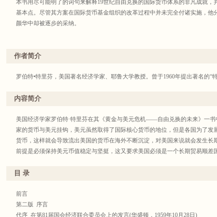
本书用尽可能明了的词句来解释19世纪自由兑换的国际货币体系的非凡成就，
基本点。尽管其方案在国际货币基金组织的改革过程中并未完全付诸实施，他
颜华中却被逐步的采纳。
作者简介
罗伯特•特里芬，美国著名经济学家、耶鲁大学教授。曾于1960年提出著名的“特里芬难题(T
内容简介
美国经济学家罗伯特·特里芬在其《黄金与美元危机——自由兑换的未来》一书
家的货币与美元挂钩，美元虽然取得了国际核心货币的地位，但是各国为了发
货币，这样就会导致流出美国的货币在海外不断沉淀，对美国来说就会发生长
前提是必须保持美元币值稳定与坚挺，这又要求美国必须是一个长期贸易顺差
目 录
前言
第二版 序言
代序 在第81届国会经济联合委员会上的发言(华盛顿，1959年10月28日)