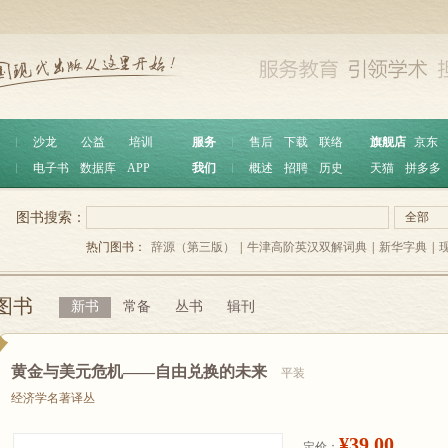
︱
沙龙
公益
培训
服务
︱
售后
下载
联络
旗舰店
京东
︱
电子书
数据库
APP
我们
︱
概述
招聘
历史
天猫
拼多多
图书搜索：
全部
热门图书：
辞源（第三版）
|
牛津高阶英汉双解词典
|
新华字典
|
图书
新书
常备
丛书
辑刊
黄金与美元危机——自由兑换的未来
平装
经济学名著译丛
¥39.00
定价：