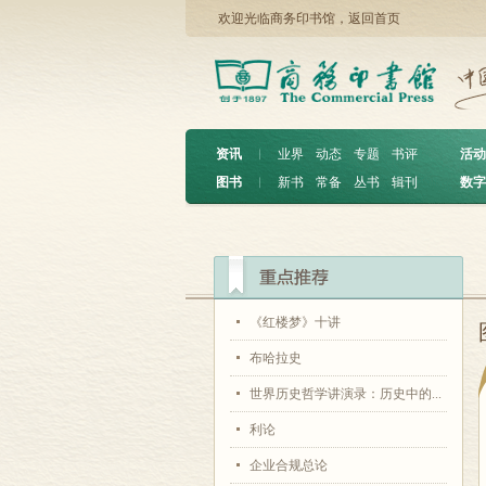
欢迎光临商务印书馆，
返回首页
资讯
︱
业界
动态
专题
书评
活动
图书
︱
新书
常备
丛书
辑刊
数字
《红楼梦》十讲
布哈拉史
世界历史哲学讲演录：历史中的...
利论
企业合规总论