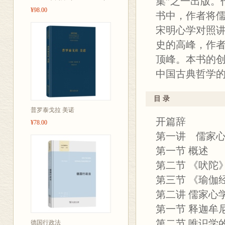
集”之一出版。
¥98.00
书中，作者将
宋明心学对照
史的高峰，作
顶峰。本书的
中国古典哲学
目 录
普罗泰戈拉 美诺
开篇辞
¥78.00
第一讲 儒家
第一节 概述
第二节 《吠
第三节 《瑜伽
第二讲 儒家
第一节 释迦牟
第二节 唯识学
德国行政法