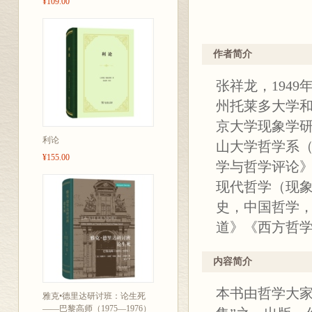
¥109.00
作者简介
张祥龙，194
州托莱多大学
京大学现象学
利论
山大学哲学系
¥155.00
学与哲学评论
现代哲学（现
史，中国哲学
道》《西方哲
内容简介
本书由哲学大家
雅克•德里达研讨班：论生死
——巴黎高师（1975—1976）