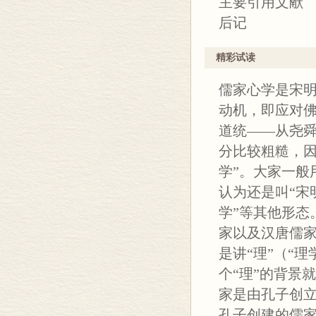
主要引用文献
后记
精彩试读
儒家心学是宋
动机，即应对
道统——从尧舜
分比较粗糙，因
学”。大家一般
认为还是叫“宋
学”等其他形态
家以及汉唐儒
是讲“理”（“理
个“理”的背景
家是由孔子创
孔子创建的儒家