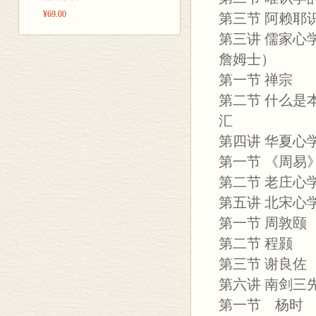
¥69.00
第三节 阿赖
第三讲 儒家心
詹姆士）
第一节 禅宗
第二节 什么是
汇
第四讲 华夏
第一节 《周易
第二节 老庄心
第五讲 北宋心
第一节 周敦颐
第二节 程颢
第三节 谢良佐
第六讲 南剑三
第一节 杨时