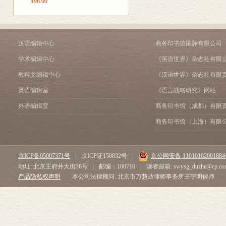
¥96.00
汉语编辑中心
商务印书馆国际有限公司
学术编辑中心
《英语世界》杂志社有限
教科文编辑中心
《汉语世界》杂志社有限
英语编辑室
《语言战略研究》网站
外语编辑室
商务印书馆（成都）有限
商务印书馆（上海）有限
京ICP备05007371号
|
京ICP证150832号
|
京公网安备 1101010200188
地址: 北京王府井大街36号
|
邮编：100710
|
读者邮箱: swysg_duzhe@cp.co
产品隐私权声明
本公司法律顾问: 北京市万慧达律师事务所王宇明律师