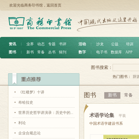
欢迎光临商务印书馆，
返回首页
资讯
︱
业界
动态
专题
书评
活动
︱
沙龙
公益
培训
图书
︱
新书
常备
丛书
辑刊
数字
︱
电子书
数据库
APP
图书搜索：
热门图书：
辞
《红楼梦》十讲
图书
新书
常备
布哈拉史
世界历史哲学讲演录：历史中的...
术语学论集
平装
利论
中国术语学建设书系
企业合规总论