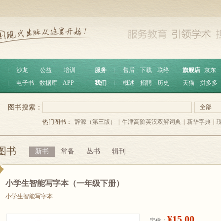
︱
沙龙
公益
培训
服务
︱
售后
下载
联络
旗舰店
京东
︱
电子书
数据库
APP
我们
︱
概述
招聘
历史
天猫
拼多多
图书搜索：
全部
热门图书：
辞源（第三版）
|
牛津高阶英汉双解词典
|
新华字典
|
图书
新书
常备
丛书
辑刊
小学生智能写字本（一年级下册）
小学生智能写字本
¥15.00
定价：