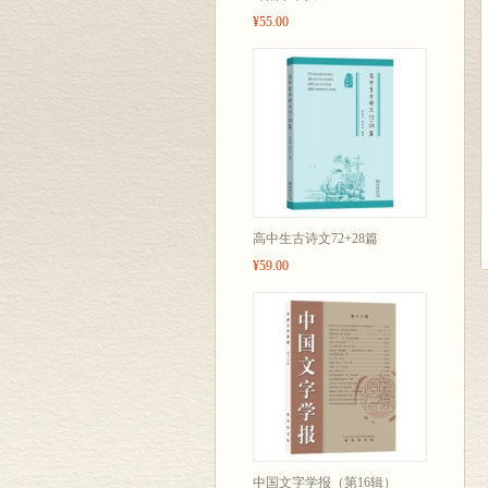
¥55.00
高中生古诗文72+28篇
¥59.00
中国文字学报（第16辑）