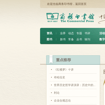
欢迎光临商务印书馆，
返回首页
资讯
︱
业界
动态
专题
书评
活动
图书
︱
新书
常备
丛书
辑刊
数字
《红楼梦》十讲
布哈拉史
世界历史哲学讲演录：历史中的...
利论
企业合规总论