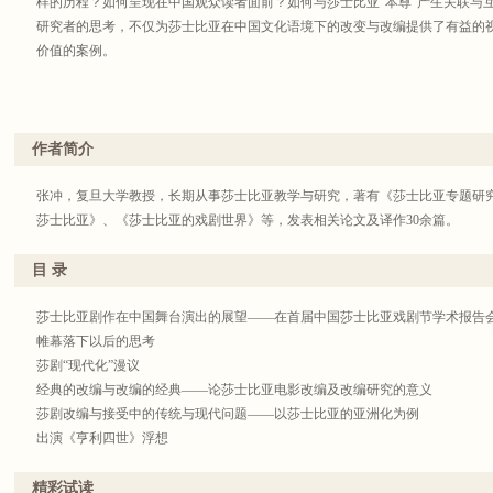
样的历程？如何呈现在中国观众读者面前？如何与莎士比亚“本尊”产生关联与
研究者的思考，不仅为莎士比亚在中国文化语境下的改变与改编提供了有益的
价值的案例。
作者简介
张冲，复旦大学教授，长期从事莎士比亚教学与研究，著有《莎士比亚专题研
莎士比亚》、《莎士比亚的戏剧世界》等，发表相关论文及译作30余篇。
目 录
莎士比亚剧作在中国舞台演出的展望——在首届中国莎士比亚戏剧节学术报告
帷幕落下以后的思考
莎剧“现代化”漫议
经典的改编与改编的经典——论莎士比亚电影改编及改编研究的意义
莎剧改编与接受中的传统与现代问题——以莎士比亚的亚洲化为例
出演《亨利四世》浮想
论中国莎剧舞台上的导演艺术——1980年以前的导演成就与当代演出的起点
香港话剧团的莎剧演出
精彩试读