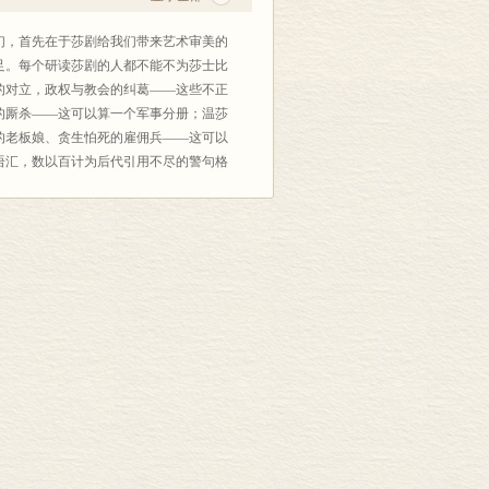
们，首先在于莎剧给我们带来艺术审美的
足。每个研读莎剧的人都不能不为莎士比
的对立，政权与教会的纠葛——这些不正
的厮杀——这可以算一个军事分册；温莎
的老板娘、贪生怕死的雇佣兵——这可以
语汇，数以百计为后代引用不尽的警句格
十多类金石矿物——多么丰富的博物分
不止百种。对于莎剧的知识审美价值，学
艺演出的《威尼斯商人》对夏洛克这个犹
过“整容”，出现在我们舞台上的夏洛克
族纷争的苦心。殊不料这么一改，《威尼
1年2月14日英国名伶麦克林饰演此角以
影也大可不必。围绕夏洛克这个艺术形
既无先例，也着实有点危言耸听。