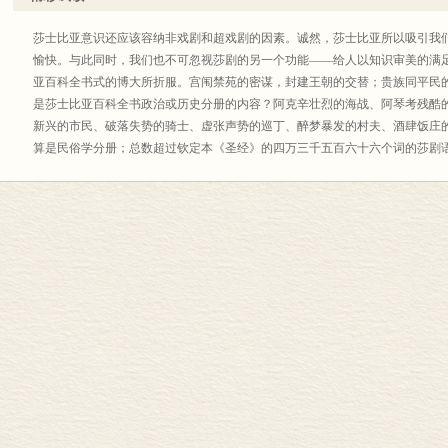
皆大欢喜——中戏舞台上的莎士比亚
真善美在中国舞台上的诗意性彰显——论莎士比亚戏剧演出
莎士比亚意识还应该容纳非戏剧和超戏剧的因素。诚然，莎士比亚所以吸引我
“人人都是哈姆雷特”——论林兆华对《哈姆雷特》的主题再创
愉快。与此同时，我们也不可忽视莎剧的另一个功能——给人以知识审美的满
中西文化在戏剧舞台上的遇合——关于“中国戏曲与莎士比亚”的对话
亚百科全书式的博大所折服。宫闱禁苑的密谋，封建王朝的交替；贵族同平民
莎士比亚•黄梅戏•《无事生非》
是莎士比亚百科全书政治或历史分册的内容？阿克辛壮烈的海战、阿琴考残酷
莎剧歌剧化的首次尝试——我导演歌剧《特洛伊罗斯与克瑞西达》
新兴的市民、破落失势的骑士、虚张声势的巡丁、醉梦暴发的村夫、酒肆饭庄
从《欲望城国》和《血手记》看戏曲跨文化改编
算是民俗学分册；总数超过钦定本《圣经》的四万三千五百六十六个词的莎剧
莎翁四大悲剧戏曲编演的成就与不足
言——这可以说是语言分册；近二百种植物花果，一百三十余种飞禽走兽，二
《奥赛罗》与京剧：双向的文化借用
册！此外，炼丹、奏乐、星象、成衣、纹章、烹饪……莎剧触及的知识门类远
梆子莎士比亚：改编《威尼斯商人》为《约/束》
者当然要研究，表演艺术家们似也应注意发掘和利用。这次戏剧节期间中国青
从《哈姆雷特》到《王子复仇记》——一则跨文化戏剧的案例
太高利贷者的身份动了一番手术。倘若原剧的夏洛克是六分犹太四分高利贷，经
莎士比亚的文本、电影与现代战争
已经是八分高利贷加上两分残余的犹太色彩。听说此中有改编者讳避宗教和种
人这织成梦幻的材料：《普罗斯佩罗之魔法书》
斯商人》的知识信息价值打了一个不小的折扣：夏洛克这个人物也失去了自174
从《哈姆雷特》到《喜马拉雅王子》——一系列跨文化的移植和浸润
来固有的三维丰满，显得比较脊薄。慎重处理敏感问题无可非议，但是杯弓蛇
改编的艺术——以莎士比亚为例
象，争议是有的，然而要说如实表演夏洛克就会惹起什么了不得的轩然大波，
跨文化电影改编——从《哈姆莱特》到《夜宴》