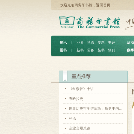
欢迎光临商务印书馆，
返回首页
资讯
︱
业界
动态
专题
书评
活动
图书
︱
新书
常备
丛书
辑刊
数字
《红楼梦》十讲
布哈拉史
世界历史哲学讲演录：历史中的...
利论
企业合规总论