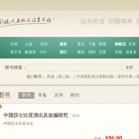
︱
沙龙
公益
培训
服务
︱
售后
下载
联络
旗舰店
京东
︱
电子书
数据库
APP
我们
︱
概述
招聘
历史
天猫
拼多多
图书搜索：
全部
热门图书：
辞源（第三版）
|
牛津高阶英汉双解词典
|
新华字典
|
图书
新书
常备
丛书
辑刊
中国莎士比亚演出及改编研究
精装
中国莎士比亚论丛
¥86.00
定价：