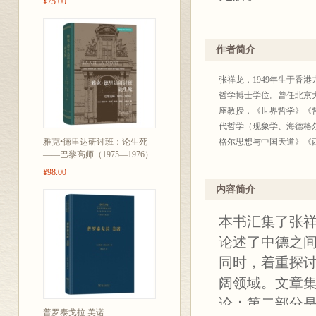
¥75.00
作者简介
张祥龙，1949年生于
哲学博士学位。曾任北京
座教授，《世界哲学》《
代哲学（现象学、海德格
雅克•德里达研讨班：论生死
格尔思想与中国天道》《
——巴黎高师（1975—1976）
¥98.00
内容简介
本书汇集了张
论述了中德之
同时，着重探
阔领域。文章
论；第二部分
普罗泰戈拉 美诺