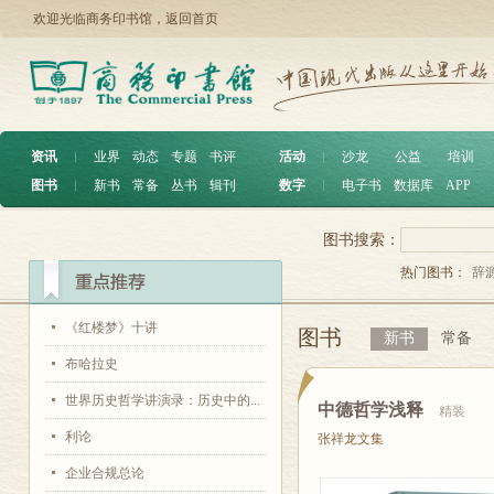
欢迎光临商务印书馆，
返回首页
资讯
︱
业界
动态
专题
书评
活动
︱
沙龙
公益
培训
图书
︱
新书
常备
丛书
辑刊
数字
︱
电子书
数据库
APP
图书搜索：
热门图书：
辞
《红楼梦》十讲
图书
新书
常备
布哈拉史
世界历史哲学讲演录：历史中的...
中德哲学浅释
精装
利论
张祥龙文集
企业合规总论