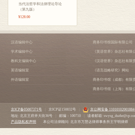
当代法哲学和法律理论导论
（第九版）
¥128.00
汉语编辑中心
商务印书馆国际有限公司
学术编辑中心
《英语世界》杂志社有限
教科文编辑中心
《汉语世界》杂志社有限
英语编辑室
《语言战略研究》网站
外语编辑室
商务印书馆（成都）有限
商务印书馆（上海）有限
京ICP备05007371号
|
京ICP证150832号
|
京公网安备 1101010200188
地址: 北京王府井大街36号
|
邮编：100710
|
读者邮箱: swysg_duzhe@cp.co
产品隐私权声明
本公司法律顾问: 北京市万慧达律师事务所王宇明律师