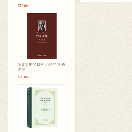
分是阐发海德
¥78.00
两个重要思路；
《存在与时间
西哲学间的跨
罗素文集 第12卷：我的哲学的
发展
¥98.00