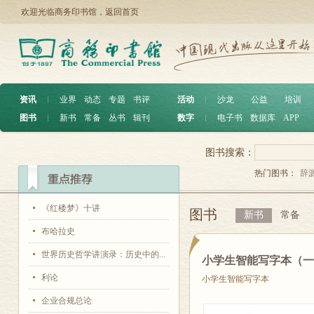
欢迎光临商务印书馆，
返回首页
资讯
︱
业界
动态
专题
书评
活动
︱
沙龙
公益
培训
图书
︱
新书
常备
丛书
辑刊
数字
︱
电子书
数据库
APP
图书搜索：
热门图书：
辞
《红楼梦》十讲
图书
新书
常备
布哈拉史
世界历史哲学讲演录：历史中的...
小学生智能写字本（一
利论
小学生智能写字本
企业合规总论