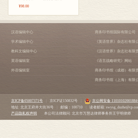
¥98.00
汉语编辑中心
商务印书馆国际有限公司
学术编辑中心
《英语世界》杂志社有限
教科文编辑中心
《汉语世界》杂志社有限
英语编辑室
《语言战略研究》网站
外语编辑室
商务印书馆（成都）有限
商务印书馆（上海）有限
京ICP备05007371号
|
京ICP证150832号
|
京公网安备 1101010200188
地址: 北京王府井大街36号
|
邮编：100710
|
读者邮箱: swysg_duzhe@cp.co
产品隐私权声明
本公司法律顾问: 北京市万慧达律师事务所王宇明律师