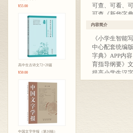
可查、可看、
¥55.00
可查《新华字典
可看书法名师
内容简介
可临名家硬笔
《小学生智能写
同步语文教材
中心配套统编
字典》APP内
育指导纲要》
高中生古诗文72+28篇
提高小学生汉
¥59.00
供生字学习、
上结合的新颖
强化书写技能
中国文字学报（第16辑）