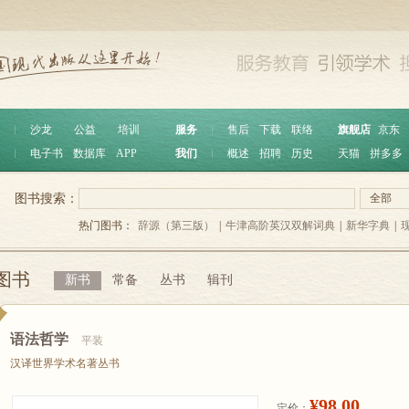
︱
沙龙
公益
培训
服务
︱
售后
下载
联络
旗舰店
京东
︱
电子书
数据库
APP
我们
︱
概述
招聘
历史
天猫
拼多多
图书搜索：
全部
热门图书：
辞源（第三版）
|
牛津高阶英汉双解词典
|
新华字典
|
图书
新书
常备
丛书
辑刊
语法哲学
平装
汉译世界学术名著丛书
¥98.00
定价：