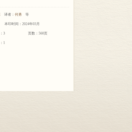
森
译者：
何勇
等
本印时间：2024年03月
：3
页数：560页
：1