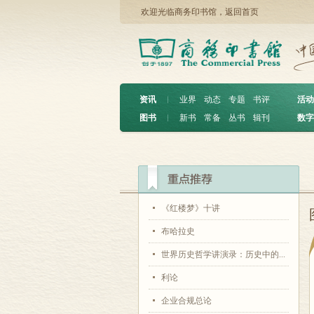
欢迎光临商务印书馆，
返回首页
资讯
︱
业界
动态
专题
书评
活动
图书
︱
新书
常备
丛书
辑刊
数字
《红楼梦》十讲
布哈拉史
世界历史哲学讲演录：历史中的...
利论
企业合规总论