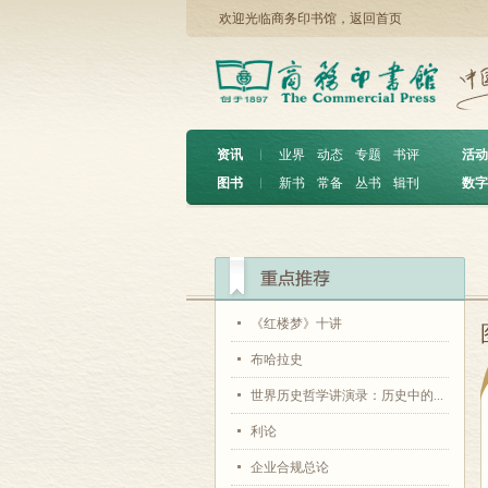
欢迎光临商务印书馆，
返回首页
资讯
︱
业界
动态
专题
书评
活动
图书
︱
新书
常备
丛书
辑刊
数字
《红楼梦》十讲
布哈拉史
世界历史哲学讲演录：历史中的...
利论
企业合规总论