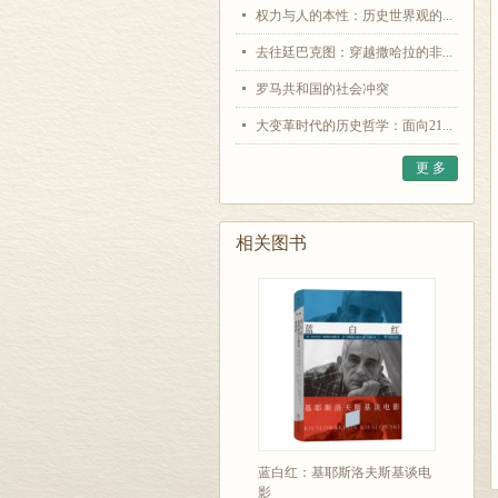
权力与人的本性：历史世界观的...
去往廷巴克图：穿越撒哈拉的非...
罗马共和国的社会冲突
大变革时代的历史哲学：面向21...
更 多
相关图书
蓝白红：基耶斯洛夫斯基谈电
影