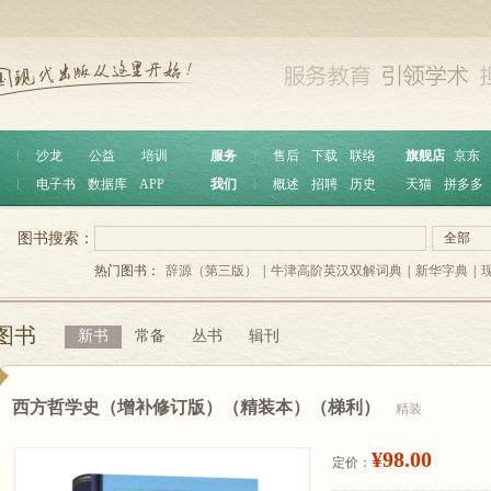
︱
沙龙
公益
培训
服务
︱
售后
下载
联络
旗舰店
京东
︱
电子书
数据库
APP
我们
︱
概述
招聘
历史
天猫
拼多多
图书搜索：
全部
热门图书：
辞源（第三版）
|
牛津高阶英汉双解词典
|
新华字典
|
图书
新书
常备
丛书
辑刊
西方哲学史（增补修订版）（精装本）（梯利）
精装
¥98.00
定价：