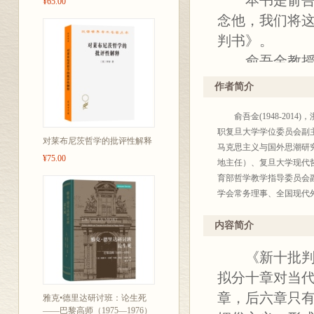
本书是俞
¥65.00
念他，我们将
判书》。
俞吾金教授在
是：感觉主义
作者简介
义、完美主义
俞吾金(1948-2014
我们这个时代
职复旦大学学位委员会副
哲学家的命运
对莱布尼茨哲学的批评性解释
马克思主义与国外思潮研
¥75.00
蹈，就要告诉
地主任）、复旦大学现代
育部哲学教学指导委员会
学会常务理事、全国现代
题域的转换：对马克思和
内容简介
《新十批判书
拟分十章对当
章，后六章只
雅克•德里达研讨班：论生死
——巴黎高师（1975—1976）