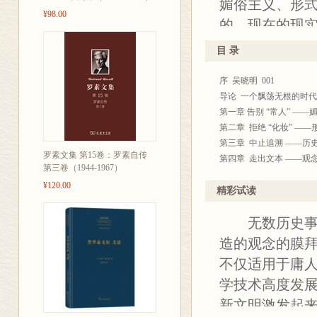
媚俗主义、形
¥98.00
的、现在的现
芒刺在背，时而
目 录
得全书正如吴晓
序 吴晓明 001
判。此外，书后
导论 一个飘荡无根的时代 
现代化道路的
第一章 告别 “常人” ——
章，一定程度
第二章 拒绝 “化妆” ——
第三章 中止追溯 ——历史
主义的观点。
罗素文集 第15卷：罗素自传
第四章 走出文本 ——观念
第三卷（1944-1967）
存目 147
¥120.00
附录
精彩试读
走出 “科学技术决定论” 
无数历史事实
超越实用理性, 拓展人文空间
当代虚无主义省思 177
造的观念的膜拜
反思环境伦理学的一般理论
不仅适用于庸
学技术高度发
新文明激发起