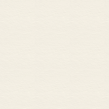
重大的历史事
个时代的人才是
是在历史的边
与已经逝去的那
与众不同罢了
第一道灵光圈
遗憾的是，我
们加以夸耀并
的负价值，它
这个时代不但
沉、委琐卑微
俗、贪婪、虚假
在这个时代中