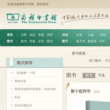
欢迎光临商务印书馆，
返回首页
资讯
︱
业界
动态
专题
书评
活动
︱
沙龙
公益
培训
图书
︱
新书
常备
丛书
辑刊
数字
︱
电子书
数据库
APP
图书搜索：
热门图书：
辞
《红楼梦》十讲
图书
新书
常备
布哈拉史
世界历史哲学讲演录：历史中的...
新十批判书
精装
利论
企业合规总论