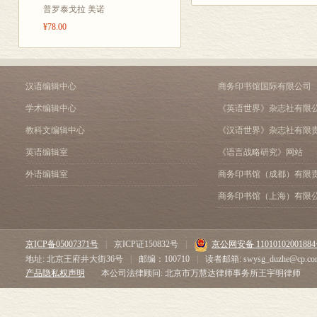
式表现出来。
普罗泰戈拉 美诺
当代人对自己
¥78.00
实，当代人生活
处。仅仅这一
汉语编辑中心
商务印书馆国际有限公司
史上最伟大的时
学术编辑中心
《英语世界》杂志社有限
使命的人。几乎
交”“20 世纪
教科文编辑中心
《汉语世界》杂志社有限
样的描述方式
英语编辑室
《语言战略研究》网站
肃的口吻和大
外语编辑室
商务印书馆（成都）有限
的意义，不断
商务印书馆（上海）有限
的一切通通拍
时随口说出的一
京ICP备05007371号
|
京ICP证150832号
|
京公网安备 1101010200188
众所周知，把
地址: 北京王府井大街36号
|
邮编：100710
|
读者邮箱: swysg_duzhe@cp.co
个千禧年”，不
产品隐私权声明
本公司法律顾问: 北京市万慧达律师事务所王宇明律师
纪年法在国际
来的纪年法，