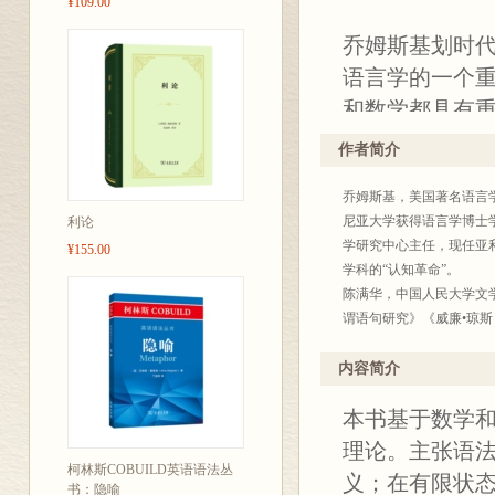
¥109.00
乔姆斯基划时代
语言学的一个
和数学都具有
作者简介
乔姆斯基，美国著名语言
尼亚大学获得语言学博士
利论
学研究中心主任，现任亚利
¥155.00
学科的“认知革命”。
陈满华，中国人民大学文
谓语句研究》《威廉•琼斯
内容简介
本书基于数学
理论。主张语
柯林斯COBUILD英语语法丛
义；在有限状
书：隐喻