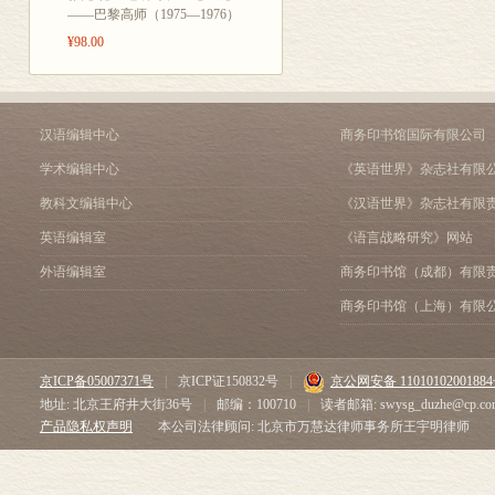
审订后记
——巴黎高师（1975—1976）
¥98.00
汉语编辑中心
商务印书馆国际有限公司
学术编辑中心
《英语世界》杂志社有限
教科文编辑中心
《汉语世界》杂志社有限
英语编辑室
《语言战略研究》网站
外语编辑室
商务印书馆（成都）有限
商务印书馆（上海）有限
京ICP备05007371号
|
京ICP证150832号
|
京公网安备 1101010200188
地址: 北京王府井大街36号
|
邮编：100710
|
读者邮箱: swysg_duzhe@cp.co
产品隐私权声明
本公司法律顾问: 北京市万慧达律师事务所王宇明律师