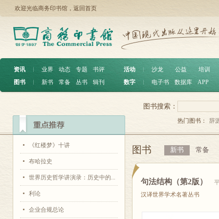
欢迎光临商务印书馆，
返回首页
资讯
︱
业界
动态
专题
书评
活动
︱
沙龙
公益
培训
图书
︱
新书
常备
丛书
辑刊
数字
︱
电子书
数据库
APP
图书搜索：
热门图书：
辞
《红楼梦》十讲
图书
新书
常备
布哈拉史
世界历史哲学讲演录：历史中的...
句法结构（第2版）
利论
汉译世界学术名著丛书
企业合规总论