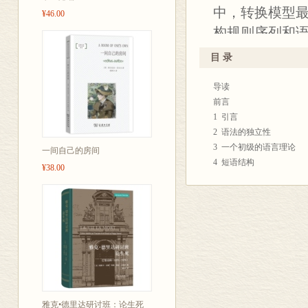
中，转换模型
¥46.00
构规则序列和
的目标是为不
目 录
释不规则现象
导读
的句子生成和
前言
科学。
1 引言
2 语法的独立性
3 一个初级的语言理论
一间自己的房间
4 短语结构
¥38.00
5 短语结构描写的局限
6 关于语言理论的目标
7 英语里的部分转换式
8 语言理论的解释力
9 句法和语义学
10 结语
11 附录一 符号和术语
12 附录二 英语短语结
参考文献
雅克•德里达研讨班：论生死