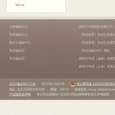
¥98.00
汉语编辑中心
商务印书馆国际有限公司
学术编辑中心
《英语世界》杂志社有限
教科文编辑中心
《汉语世界》杂志社有限
英语编辑室
《语言战略研究》网站
外语编辑室
商务印书馆（成都）有限
商务印书馆（上海）有限
京ICP备05007371号
|
京ICP证150832号
|
京公网安备 1101010200188
地址: 北京王府井大街36号
|
邮编：100710
|
读者邮箱: swysg_duzhe@cp.co
产品隐私权声明
本公司法律顾问: 北京市万慧达律师事务所王宇明律师