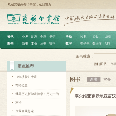
欢迎光临商务印书馆，
返回首页
资讯
︱
业界
动态
专题
书评
活动
︱
沙龙
公益
培训
图书
︱
新书
常备
丛书
辑刊
数字
︱
电子书
数据库
APP
图书搜索：
热门图书：
辞
《红楼梦》十讲
图书
新书
常备
布哈拉史
世界历史哲学讲演录：历史中的...
塞尔维亚克罗地亚语汉
利论
企业合规总论