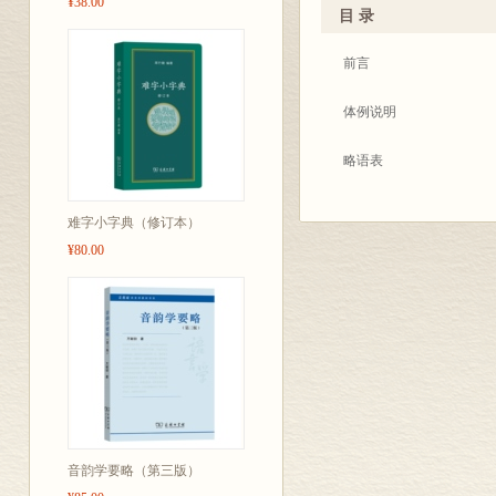
¥38.00
言：“什托”(<SPAN style="FONT-
目 录
'Times New Roman'; mso-fon
SA">&#353;</SPAN>to)方言
前言
font-size: 12.0pt; mso-bidi-
language: ZH-CN; m
体例说明
三种次方言：“埃”(e)化音，
主。塞尔维亚克罗地亚语
略语表
本词典的编纂工作是从修
塞尔维亚克罗地亚语字母
难字小字典（修订本）
词典》初稿开始的，曾先
¥80.00
辰、王秀明、李士敏、胡
正文
谢意。
附录一 常用外国地名
在本词典的审校过程中，当时
style="FONT-SIZE: 10.5pt; 
附录二 各变化词类的语
font-kerning: 1.0pt; mso-
繁忙中抽出时间审阅了词
本词典是我国出版的第一
音韵学要略（第三版）
切地欢迎读者批评指正。