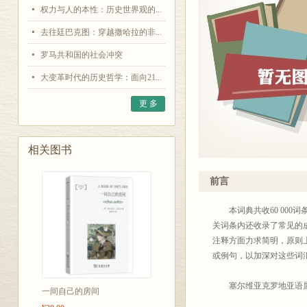
权力与人的本性：历史世界观的...
去往廷巴克图：穿越撒哈拉的非...
罗马共和国的社会冲突
大变革时代的历史哲学：面向21...
更 多
相关图书
前言
本词典共收60 000
关词条内还收录了常见的
注释方面力求简明，原则
或例句，以加深对这些词
塞尔维亚克罗地亚语属印
一间自己的房间
言，他们是：塞尔维亚人