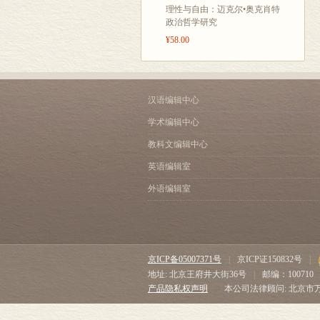
理性与自由：迈克尔•奥克肖特
政治哲学研究
¥58.00
汉语编辑中心
学术编辑中心
教科文编辑中心
英语编辑室
外语编辑室
京ICP备05007371号
|
京ICP证150832号
|
地址: 北京王府井大街36号
|
邮编：100710
产品隐私权声明
本公司法律顾问: 北京