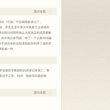
克思主义诞生以前的古典学术著作，同
行不下三百余种。我们确信只有用人类创
显示全部
些书籍所蕴藏的思想财富和学术价值，为
，才能相得益彰，蔚为大观，既便于研读
在《引論》中詳細地叙述过了。
著三百六十余种。现继续编印第十辑。到
候，罗先生是牛津大学英格兰法讲师和
行。由于采用原纸型，译文末能重新校订，
讀全稿幷对那些他认为有訛誤的或需要解
正或删除。读书界完全懂得要用正确的分
。其中有許多問題，除了一个认眞对待編
一点也无需我们多说。希望海内外读书
由于他没有机会知道我如何利用了他的意
律权威一样。
南
津
学道德哲学教授时的讲课记录第三、第
及对于工资、利润、地租等问题的看
显示全部