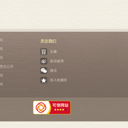
司
关注我们
司
豆瓣
司
新浪微博
责任公司
微信
司
加入收藏夹
司