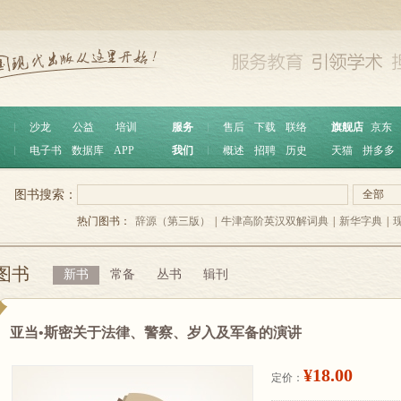
︱
沙龙
公益
培训
服务
︱
售后
下载
联络
旗舰店
京东
︱
电子书
数据库
APP
我们
︱
概述
招聘
历史
天猫
拼多多
图书搜索：
全部
热门图书：
辞源（第三版）
|
牛津高阶英汉双解词典
|
新华字典
|
图书
新书
常备
丛书
辑刊
亚当•斯密关于法律、警察、岁入及军备的演讲
¥18.00
定价：