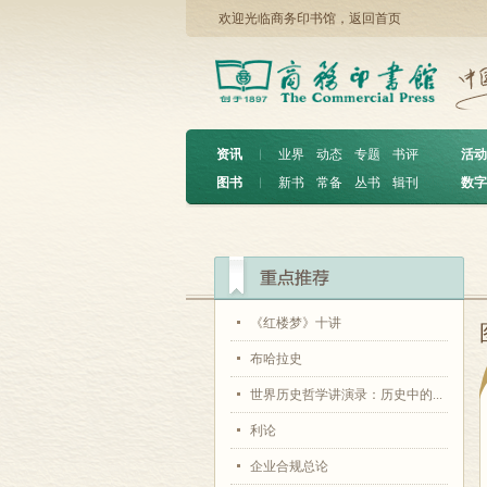
欢迎光临商务印书馆，
返回首页
资讯
︱
业界
动态
专题
书评
活动
图书
︱
新书
常备
丛书
辑刊
数字
《红楼梦》十讲
布哈拉史
世界历史哲学讲演录：历史中的...
利论
企业合规总论