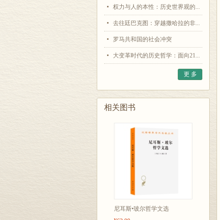
权力与人的本性：历史世界观的...
去往廷巴克图：穿越撒哈拉的非...
罗马共和国的社会冲突
大变革时代的历史哲学：面向21...
更 多
相关图书
尼耳斯•玻尔哲学文选