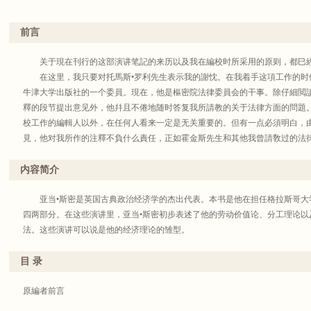
我馆历来重视移译世界各国学术名著。从五十年代起，更致力于翻译出版马
时适当介绍当代具有定评的各派代表作品。幸赖著译界鼎力襄助，三十年来印
前言
造的全部知识财富来丰富自己的头脑，才能够建成现代化的社会主义社会。这
学人所熟知，毋需赘述。这些译本过去以单行本印行，难见系统，汇编为丛书
关于現在刊行的这部演讲笔記的来历以及我在編校时所采用的原则，都巳經
查考，又利于文化积累。为此，我们从1981年至2000年先后分九辑印行了名
在这里，我只要对托馬斯•罗利先生表示我的謝忱。在我着手这項工作的时
2004年底出版至四百种。今后在积累单本著作的基础上仍将陆续以名著版印
牛津大学出版社的一个委員。現在，他是樞密院法律委員会的干事。除仔細閲
体例也不完全统一，凡是原来译本可用的序跋，都一仍其旧，个别序跋予以订
釋的段节提出意见外，他幷且不倦地随时答复我所請教的关于法律方面的問題
析态度去研读这些著作，汲取其对我有用的精华，剔除其不合时宜的糟粕，这
校工作的編輯人以外，在任何人看来一定是无关重要的。但有一点必須明白，
界、著译界给我们批评、建议，帮助我们把这套丛书出好。
見，他对我所作的注釋不負什么責任，正如霍金斯先生和其他我曾請敎过的法
埃德溫•坎
1896年8月于牛
内容简介
商务印书馆编辑部
亚当•斯密是英国古典政治经济学的杰出代表。本书是他在担任格拉斯哥大
1982年1月
四两部分。在这些演讲里，亚当•斯密初步表述了他的劳动价值论、分工理论以
法。这些演讲可以说是他的经济理论的雏型。
目 录
原編者前言