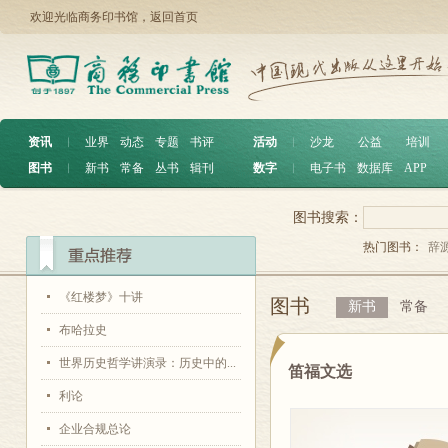
欢迎光临商务印书馆，
返回首页
资讯
︱
业界
动态
专题
书评
活动
︱
沙龙
公益
培训
图书
︱
新书
常备
丛书
辑刊
数字
︱
电子书
数据库
APP
图书搜索：
热门图书：
辞
《红楼梦》十讲
图书
新书
常备
布哈拉史
世界历史哲学讲演录：历史中的...
笛福文选
利论
企业合规总论