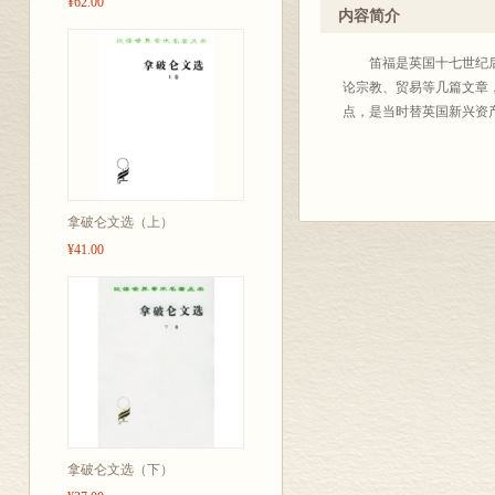
¥62.00
时适当介绍当代具有定评
内容简介
造的全部知识财富来丰富
学人所熟知，毋需赘述。
笛福是英国十七世纪后期
查考，又利于文化积累。为
论宗教、贸易等几篇文章
2004年底出版至四百
点，是当时替英国新兴资
体例也不完全统一，凡是
析态度去研读这些著作，
界、著译界给我们批评、
拿破仑文选（上）
¥41.00
商务
20
拿破仑文选（下）