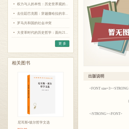
权力与人的本性：历史世界观的...
去往廷巴克图：穿越撒哈拉的非...
罗马共和国的社会冲突
大变革时代的历史哲学：面向21...
更 多
相关图书
出版说明
<FONT size=3
出版说
</STRONG></FONT>
尼耳斯•玻尔哲学文选
我馆历来重视移译世界各