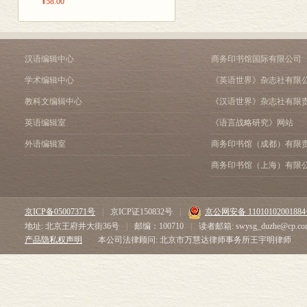
¥58.00
汉语编辑中心
商务印书馆国际有限公司
学术编辑中心
《英语世界》杂志社有限
教科文编辑中心
《汉语世界》杂志社有限
英语编辑室
《语言战略研究》网站
外语编辑室
商务印书馆（成都）有限
商务印书馆（上海）有限
京ICP备05007371号
|
京ICP证150832号
|
京公网安备 1101010200188
地址: 北京王府井大街36号
|
邮编：100710
|
读者邮箱: swysg_duzhe@cp.co
产品隐私权声明
本公司法律顾问: 北京市万慧达律师事务所王宇明律师