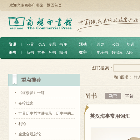
欢迎光临商务印书馆，
返回首页
资讯
︱
业界
动态
专题
书评
活动
︱
沙龙
公益
培训
图书
︱
新书
常备
丛书
辑刊
数字
︱
电子书
数据库
APP
图书搜索：
热门图书：
辞
《红楼梦》十讲
图书
新书
常备
布哈拉史
世界历史哲学讲演录：历史中的...
英汉海事常用词汇
利论
企业合规总论