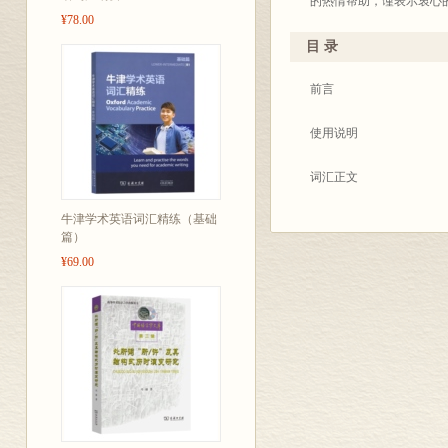
的热情帮助，谨表示衷心
¥78.00
海事涉及的学科很多，由
目 录
编
前言
19
使用说明
词汇正文
牛津学术英语词汇精练（基础
附录
篇）
¥69.00
附录1．蒲福风力等级
附录2．浪级表
附录3．能见度表
附录4．度量衡换算表
附录5．包装货物标志