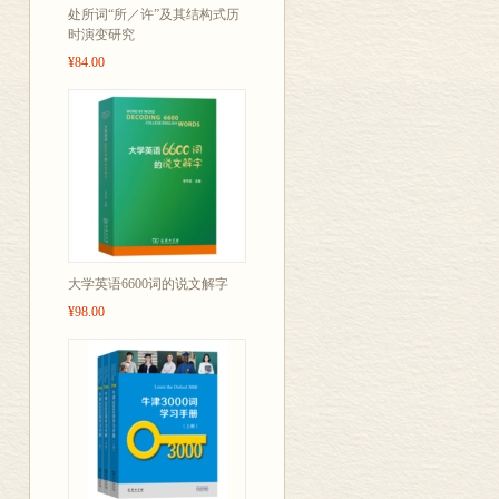
处所词“所／许”及其结构式历
时演变研究
附录6．主要港口
¥84.00
附录7．常用略语
大学英语6600词的说文解字
¥98.00