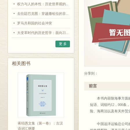
权力与人的本性：历史世界观的...
去往廷巴克图：穿越撒哈拉的非...
罗马共和国的社会冲突
大变革时代的历史哲学：面向21...
更 多
相关图书
分享到：
前言
本书内容除海事方面的专
短语、词组约12，000
险、海商法以及有关外贸
蒋绍愚文集（第一卷）：古汉
中国远洋运输总公司的张
语词汇纲要