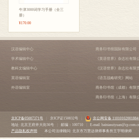
牛津3000词学习手册（全三
册）
¥170.00
汉语编辑中心
商务印书馆国际有限公司
学术编辑中心
《英语世界》杂志社有限
教科文编辑中心
《汉语世界》杂志社有限
英语编辑室
《语言战略研究》网站
外语编辑室
商务印书馆（成都）有限
商务印书馆（上海）有限
京ICP备05007371号
|
京ICP证150832号
|
京公网安备 1101010200188
地址: 北京王府井大街36号
|
邮编：100710
|
E-mail: bainianziyuan@cp.com.c
产品隐私权声明
本公司法律顾问: 北京市万慧达律师事务所王宇明律师