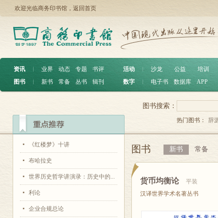
欢迎光临商务印书馆，
返回首页
资讯
︱
业界
动态
专题
书评
活动
︱
沙龙
公益
培训
图书
︱
新书
常备
丛书
辑刊
数字
︱
电子书
数据库
APP
图书搜索：
热门图书：
辞
《红楼梦》十讲
图书
新书
常备
布哈拉史
世界历史哲学讲演录：历史中的...
货币均衡论
平装
利论
汉译世界学术名著丛书
企业合规总论