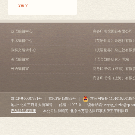
7．把“静态”作为分析的
¥38.00
8．货币均衡观念的工具
9．时点与时期
10．“事后”(ex post)与“事前
11．用可观察的和可测
汉语编辑中心
商务印书馆国际有限公司
第四章 货币均衡的第一
学术编辑中心
《英语世界》杂志社有限
第五章 货币均衡的第二个条
第六章 第三个货币均衡条
教科文编辑中心
《汉语世界》杂志社有限
第七章 货币均衡的无区
英语编辑室
《语言战略研究》网站
第八章 作为一种标准的
第九章 货币分析的方法
外语编辑室
商务印书馆（成都）有限
商务印书馆（上海）有限
京ICP备05007371号
|
京ICP证150832号
|
京公网安备 1101010200188
地址: 北京王府井大街36号
|
邮编：100710
|
读者邮箱: swysg_duzhe@cp.co
产品隐私权声明
本公司法律顾问: 北京市万慧达律师事务所王宇明律师