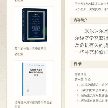
¥33.00
的全部知识财富来丰富自
人所熟知，毋需赘述。这
考，又利于文化积累。为此
年底出版至四百种。今后
内容简介
也不完全统一，凡是原来
米尔达尔是资
度去研读这些著作，汲取
译界给我们批评、建议，
尔经济学奖获
反危机有关的
商务
货币的祸害：货币史片段
一些补充和修
20
¥55.00
目 录
作者序言
第一章 导论
1．战后货币理论中简化
2．传统的数量说的复活
3．经验主义者对数量说
4．理论家对数量说的批
论降低利息和提高货币价值的
5．魏克赛尔的新观念在
后果