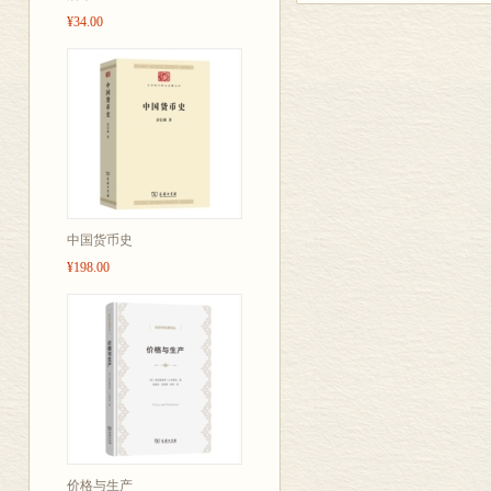
6．奥地利学派对魏克赛
¥34.00
7．盎格鲁撒克逊人的发
第二章 魏克赛尔对货币
1．货币均衡理论与一般
2．两种理论完整结合的
3．圆满协调的困难
4．处理信用的结果
5．分析商业循环的结果
6．魏克赛尔的“全部财货
7．储蓄、消费需求、投
中国货币史
8．利息的“货币率”与“自
¥198.00
9．积累过程与生产方向
10．价格提高与收入增
第三章 货币均衡的概念
1．魏克赛尔在理论模型
2．含蓄的批判方法
3．货币分析中的预期
4．货币均衡的标准
5．货币均衡与一般均衡
6．魏克赛尔的三个均衡
价格与生产