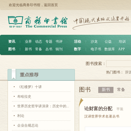
欢迎光临商务印书馆，
返回首页
资讯
︱
业界
动态
专题
书评
活动
︱
沙龙
公益
培训
图书
︱
新书
常备
丛书
辑刊
数字
︱
电子书
数据库
APP
图书搜索：
热门图书：
辞
《红楼梦》十讲
图书
新书
常备
布哈拉史
世界历史哲学讲演录：历史中的...
论财富的分配
平装
利论
汉译世界学术名著丛书
企业合规总论