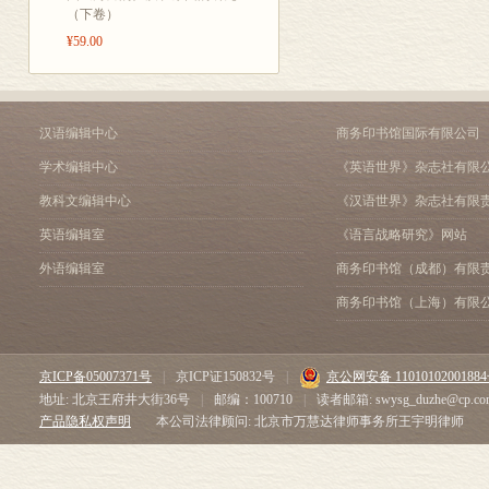
（下卷）
¥59.00
汉语编辑中心
商务印书馆国际有限公司
学术编辑中心
《英语世界》杂志社有限
教科文编辑中心
《汉语世界》杂志社有限
英语编辑室
《语言战略研究》网站
外语编辑室
商务印书馆（成都）有限
商务印书馆（上海）有限
京ICP备05007371号
|
京ICP证150832号
|
京公网安备 1101010200188
地址: 北京王府井大街36号
|
邮编：100710
|
读者邮箱: swysg_duzhe@cp.co
产品隐私权声明
本公司法律顾问: 北京市万慧达律师事务所王宇明律师