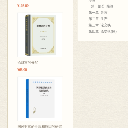
序言
宠儿，而缺乏这
¥168.00
第一部分 绪论
作，不免于湮
第一章 导言
版后一百三十八
第二章 生产
第三章 论交换
值得称道的意
第四章 论交换(续)
本书在经济思
第二部分 财富的分配
中，在《资本
第一章 分配的一般概念
第二章 论工资
分配》。马克
第三章 论毛利润
和可变资本，
论财富的分配
第四章 论资本的纯利润
第五章 论企业利润
¥68.00
第六章 论不同行业的毛
第七章 论地租
第八章 论地产的分割及
第九章 同一个问题的政
第十章 道德上的后果
第十一章 总结
第十二章 论国民收入
国民财富的性质和原因的研究