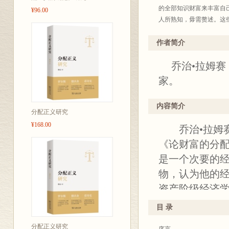
的全部知识财富来丰富自
¥96.00
人所熟知，毋需赘述。这
考，又利于文化积累。为此
年底出版至四百种。今后
作者简介
也不完全统一，凡是原来
乔治•拉姆赛（
度去研读这些著作，汲取
译界给我们批评、建议，
家。
商务
内容简介
20
分配正义研究
¥168.00
乔治•拉姆赛
《论财富的分
是一个次要的
物，认为他的
资产阶级经济
典经济学迅速
目 录
经济学说。于是
分配正义研究