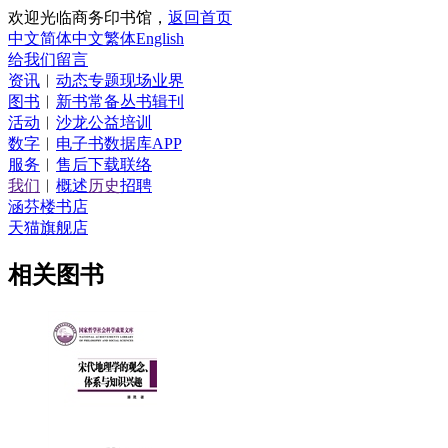
欢迎光临商务印书馆，
返回首页
中文简体
中文繁体
English
给我们留言
资讯
︱
动态
专题
现场
业界
图书
︱
新书
常备
丛书
辑刊
活动
︱
沙龙
公益
培训
数字
︱
电子书
数据库
APP
服务
︱
售后
下载
联络
我们
︱
概述
历史
招聘
涵芬楼书店
天猫旗舰店
相关图书