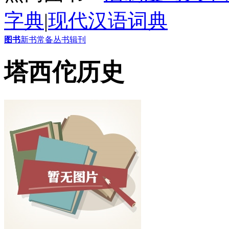
字典
|
现代汉语词典
图书
新书
常备
丛书
辑刊
塔西佗历史