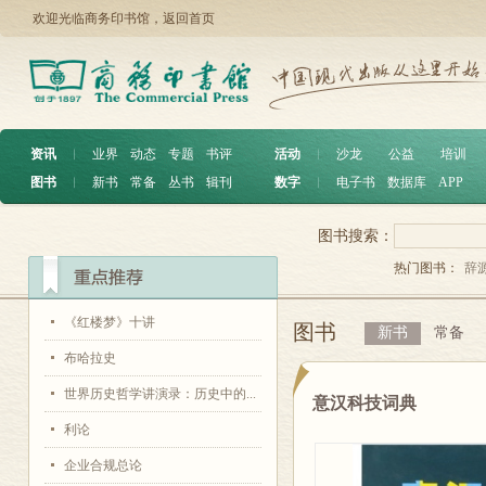
欢迎光临商务印书馆，
返回首页
资讯
︱
业界
动态
专题
书评
活动
︱
沙龙
公益
培训
图书
︱
新书
常备
丛书
辑刊
数字
︱
电子书
数据库
APP
图书搜索：
热门图书：
辞
《红楼梦》十讲
图书
新书
常备
布哈拉史
世界历史哲学讲演录：历史中的...
意汉科技词典
利论
企业合规总论