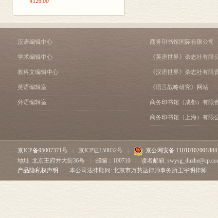
¥126.00
汉语编辑中心
商务印书馆国际有限公司
学术编辑中心
《英语世界》杂志社有限
教科文编辑中心
《汉语世界》杂志社有限
英语编辑室
《语言战略研究》网站
外语编辑室
商务印书馆（成都）有限
商务印书馆（上海）有限
京ICP备05007371号
|
京ICP证150832号
|
京公网安备 1101010200188
地址: 北京王府井大街36号
|
邮编：100710
|
读者邮箱: swysg_duzhe@cp.co
产品隐私权声明
本公司法律顾问: 北京市万慧达律师事务所王宇明律师