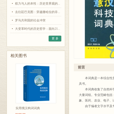
权力与人的本性：历史世界观的...
去往廷巴克图：穿越撒哈拉的非...
罗马共和国的社会冲突
大变革时代的历史哲学：面向21...
更 多
相关图书
前言
本词典是一本综合性意汉
具书。
本词典收集了自然科学各
大量词组。专业范畴包括
象、医药、农业、电子、计
由于编者文字水平及专业
实用俄汉构词词典
予以斧正，以备再版时加