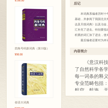
¥198.00
编
后记
本词典系编者历时十年编
基础，并参阅了我国北京
达及天线词典》以及冶金
汇补充了进去。特别要指
积累的词汇加了进去，使
最后编者还要对为本词
四角号码新词典（第10版）
内容简介
¥98.00
《意汉科技词
了自然科学各
每一词条的释义
专业范畴包括
航空、航海、
等。
俗语大词典