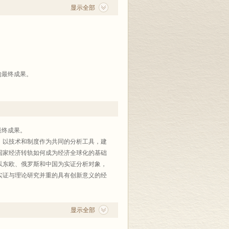
显示全部
的最终成果。
度对这一问题进行着多维度的阐释和争
们都是从技术层面强调经济全球化的内
信息等生产要素跨国流动加速进行的条件
全球经济和福利在共同增长。在这一过程
最终成果。
些研究的确描述了1990年代以来世界经
以技术和制度作为共同的分析工具，建
世纪末成为人们讨论的一个热点?经济全
国家经济转轨如何成为经济全球化的基础
述研究似乎很难提供令人满意的答案。沿
以东欧、俄罗斯和中国为实证分析对象，
于目前的研究忽视了经济全球化的一个更
实证与理论研究并重的具有创新意义的经
制国家的经济转轨统一了已被割裂将近一
显示全部
场化转型使得世界各国的经济体制和游戏