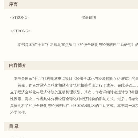
刷”和“统一标识、统一版式、统一封面设计”的总体要求陆续出版。
序言
<STRONG> 撰著说明
全国哲学社会科学规划领导小组办公室
</STRONG>
2005年6月
本书是国家“十五”社科规划重点项目《经济全球化与经济转轨互动研究》
世纪之交，经济全球化已成为一个世界范围内的热门话题。人们从不同的角
论。尽管如此，我们不难发现这些研究其实存在着一些基本共识。简单说，他
内容简介
容、过程、结果等，认为经济全球化的实质就是在货物、资本、生产、技术、
下，统一的全球性市场在形成，各国之间经济联系和相互作用在极大地加强，
本书是国家“十五”社科规划重点项目《经济全球化与经济转轨互动研究》的
中，贸易全球化、投资全球化和金融全球化是其主要的表现形式。表面上看，这
首先，作者对经济全球化和经济转轨的相关理论进行了述评。在此基础上，
济的发展趋势，但由其出发还源于一些基本问题，如经济全球化为何突然在20
立了经济全球化与经济转轨的互动机理模型。其次，作者详细讨论远计划体制
球化的主要标志到底是什么?技术层面的变化是经济全球化的决定性因素吗?上
性因素。再次，作者具体分析经济全球化对经济转轨的影响方式。最后，作者
着历史的脉络思考这些问题，我们强烈地感觉到，造成这一结果的主要原因在
具体剖析了经济全球化与经济转轨在上述国家和地区的互动方式。本书是一本
为基础、更为重要的层面——制度，这恐怕是回答上述问题的重要切入点。
济学著作。
1990年代是世界经济发展史上的一个转折性阶段。冷战的结束和原计划体
目 录
个世纪的世界市场，在制度上实现了世界各国经济的“一致性”。这些国家的市