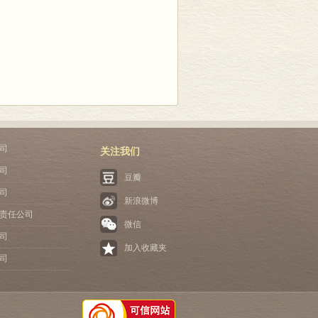
资本、技术和管理资源实现全球配置，为
们有理由相信，经济全球化在1990年代
但它们却不是决定性因素，因为它们无法
计划体制国家的经济转轨。 因此可以说，
，相反，它们是互动的。计划体制国家
对转轨国家的经济变革产生重大影响。在
走市场经济之路；在技术层面上，经济全
司
关注我们
司
学基金重点项目。选题和论证受到国内专
豆瓣
点项目。专家们的认同进一步增强了我们
司
新浪微博
力。
责任公司
微信
司
2001年7月19—21日，课题组全
加入收藏夹
教授共同提出一个研究草案，围绕这一草
司
作框架，并进行了写作分工。返校后，课
。经过一年多的努力工作，初稿完成。我
再次集中，就初稿进行讨论并形成修改意
—30日，课题组成员第三次集中，在沈阳