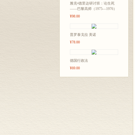
雅克•德里达研讨班：论生死
——巴黎高师（1975—1976）
¥98.00
普罗泰戈拉 美诺
¥78.00
德国行政法
¥69.00