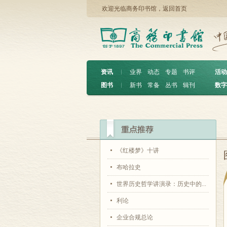
欢迎光临商务印书馆，
返回首页
资讯
︱
业界
动态
专题
书评
活动
图书
︱
新书
常备
丛书
辑刊
数字
《红楼梦》十讲
布哈拉史
世界历史哲学讲演录：历史中的...
利论
企业合规总论