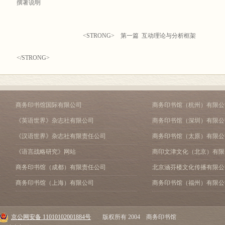
规则趋于一致，从而为建立一个开放、统一的世界市场奠定了制度基础，也为
撰著说明
生产、贸易和投资实现全球性流动与安排提供了可能。正是因为这一点，才使我
成为一个热点问题并不是一种巧合。技术进步和其他因素可以加速这一进程，
解决经济全球化的“全球性”问题。对这一问题的解答，离不开冷战的结束和原
<STRONG> 第一篇 互动理论与分析框架
计划体制国家的市场化转型，才标志着经济全球化时代的全面到来。
</STRONG>
另一方面，我们也认识到，经济全球化与经济转轨之间的关系并不是单向的
的经济转轨决定了经济全球化时代的真正到来；反过来，经济全球化的推进也
第1章 经济全球化理论评述
制度层面上，经济全球化决定着原计划体制国家经济转轨的基本制度选择，即
球化对转轨国家的经济增长方式和发展路径产生深刻影响。
1.1 全球化的维度与经济全球化
商务印书馆国际有限公司
商务印书馆（杭州）有限公
《英语世界》杂志社有限公司
商务印书馆（深圳）有限公
基于上述认识，在进行充分论证的基础上，2001年我们申报了国家社会科
1.2 经济全球化的认知问题
家的高度认同，他们对这一选题给予了较高的评价，并同意将这一课题列为重
《汉语世界》杂志社有限责任公司
商务印书馆（太原）有限公
将这一研究深入下去的信心，同时，他们对研究成果的期盼也给我们添加了压
1.3 经济全球化的基础性因素
《语言战略研究》网站
商印文津文化（北京）有限
商务印书馆（成都）有限责任公司
北京涵芬楼文化传播有限公
项目批准后，我作为课题负责人，组织安排课题组成员分头进行研究框架的构思。
1.4 经济全球化是一个过程
体成员前往辽宁营口的仙人岛，在那里进行了三天的封闭式讨论。我和冯舜华
商务印书馆（上海）有限公司
商务印书馆（福州）有限公
案课题组成员展开热烈讨论。经过反复论证和多次修改，最终确定了初步的写
题组成员分头搜集资料并进行不定期的沟通，与此同时，初稿写作也正式开始
第2章 经济转轨理论评述
和冯舜华教授审阅了全部内容后，课题组成员于2002年11月17日在辽宁大学
京公网安备 11010102001884号
版权所有 2004 商务印书馆
见，同时确定了第二稿的写作安排。半年后，第二稿写作完成。2003年8月29
2.1 经济转轨研究的历史与构建经济转轨一般理论的尝试