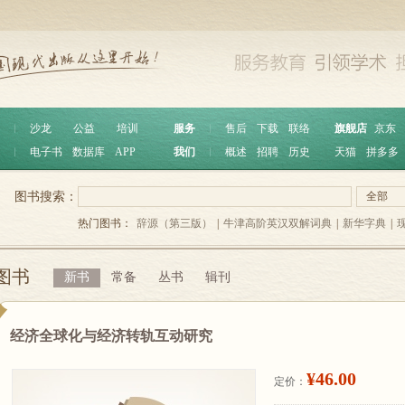
︱
沙龙
公益
培训
服务
︱
售后
下载
联络
旗舰店
京东
︱
电子书
数据库
APP
我们
︱
概述
招聘
历史
天猫
拼多多
图书搜索：
全部
热门图书：
辞源（第三版）
|
牛津高阶英汉双解词典
|
新华字典
|
图书
新书
常备
丛书
辑刊
经济全球化与经济转轨互动研究
¥46.00
定价：