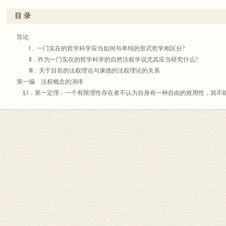
教会，支持中央集权的君主政体，克服阻碍工业和商业发展的封建割据，那么
卷，斯图加特1970年。迻译为其他文字的版本有：1．英文版，A．E．Kroege
则是自然法权理论，它的实质在于，国家和法律必须依据来源于人的理性和经
版，伦敦1889年；第三版，纽约1970年。M．Bauer译，坎布里奇与纽约2000年。
目 录
起来，把整个封建制度都宣布为违反自然和理性的。这种法权理论从胡果•克劳
年。3．意大利文版，L．Fonnesu译，罗马1994年。4．日文版，入《费希特全
了一个充满矛盾、迂回曲折的过程，一直到卢梭那里才具有了彻底的、完备的
这本书是十年前由谢地坤和程志民两位同志依据巴伐利亚科学院版《费希特全集
导论
我们可以说，康德哲学之所以是法国革命的德国理论，主要根据在于对卢梭
我校改了谢地坤译的“导论”与第一、二、三编和程志民译的“家庭法概论”与“
Ⅰ．一门实在的哲学科学应当如何与单纯的形式哲学相区分?
而自由的；康德也说，这是每个人生来就有的品质，由于这种品质，人应该是
行本的机会，译者和我又对译文作了修改和校订，尽我们的所能，解决了其中
Ⅱ．作为一门实在的哲学科学的自然法权学说尤其应当研究什么?
度的宗旨在于使人同别人联合成社会，以期维护自己的天赋权利，从而保全自
说明。第一，Rechtsgesetz一律译“法权规律”，因为这是相对于Naturgesetz(自然规
Ⅲ．关于目前的法权理论与康德的法权理论的关系
间的相互影响，需要有一个社会而联合起来，用法律来调整他们的外在自由。
是相对于Naturgesetz而言的一样；具体地说，Naturgesetz是支配整个自然界的、必然的规律
第一编 法权概念的演绎
力，公意的体现就是法律，而国家的代表是人民的公仆；康德也认为，人民的
是分别支配两个社会领域的、自由的规律。第二，Vernunftwesen原译为“理
§1．第一定理：一个有限理性存在者不认为自身有一种自由的效用性，就不
由、平等和独立，而国家不过是用法律把人们联合起来的组织，因此人民有权
在于，费希特把人视为“有限的理性存在者”(endliches Vernunftwesen)，把上帝视为
证明
盾的方面，即态度的软弱性和思辨的坚定性。就前一方面说，与卢梭主张人民
Vernunftwesen)，所以我们不能说上帝是“无限的理性存在物”，因而把Wes
附论
若要如此追求其权利，则没有什么比这更不义的了；与卢梭主张人民有能力建
事物时，我们是把unvernünftiges Wesen译为“无理性存在物”的。
§2．系理：理性存在者这样设定其发挥自由效用性的能力，就设定并规定了
远无法达到而应不断追求的目标。就后一方面说，卢梭力求把权利所许可的和
这本书的全名是《以知识学为原则的自然法权基础》；意思是说，这是一项
附论
利不致有所分歧；但在康德看来，把这两种性质不同的原则作这样的结合是不
作的研究，而费希特的知识学既是一种新的形而上学，也是一种新的逻辑学，
§3．第二定理：一个有限理性存在者不认为其他有限理性存在者有一种自由
理的普遍有效性，政治准则决不能从功利和经验出发，而是应该从先验原则出
书，肯定会有一定的困难。我经常听到一些友人说，这本书的后半部分好懂，
他理性存在者，就不能认为自身在感性世界中有自由的效用性
应用它的形式方面与内容方面对立起来，贬抑了法权概念的实在性。
是，正像我们研读老子《道德经》时不能只看相对易懂的“德经”，而略去难懂的
证明
在法国革命进行时期从事其主要哲学创作的费希特，不同于在法国革命准备
古典著作时也不能只看讲法权的部分，而忽略讲哲学的部分。为了克服这个难
附论
在建立他的法权哲学时，已经不再像康德那样，单纯对卢梭作出呼应，而是依
耶拿时期的通俗知识学著作，例如《论知识学概念》和《知识学新说》，使自
§4．第三定理：一个有限理性存在者不把自身设定为能与其他有限理性存在
命现实的罗伯斯庇尔作了呼应。因此，在费希特的法权哲学中是看不到还有康
知识，这或许会有助于我们更深入地理解这部古典哲学论著。
的关系中，就不能假定在自身之外还有其他有限理性存在者
时代的法权原则必将创造一个新世界，他写道，“保证这一目标的实现的，是
中国社会科学院哲学研究所沈真、李西与苏晓离同志分别审读了本书译文，
证明