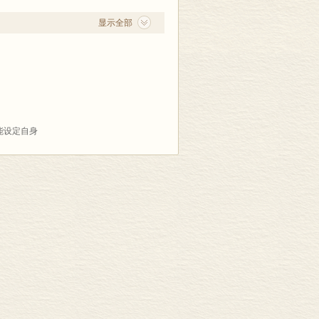
，行将革命的时期的先进思想家们确立的
r译，第一版，费拉德尔菲亚1869年；第二
验的自然法权，通过人们的社会契约建立
2．法文版，A．Renaut译，巴黎1984
显示全部
修斯开始，随着资产阶级的成熟，经历
集》日文版第6卷，入间1997年。
形态。
》第Ⅰ辑第3卷和第4卷分工译出的，
的法权哲学原则的呼应。卢梭说，人是生
国际法和世界公民法概论”。趁着现在出单
他自己的主人。卢梭认为，合理的政治制
出现的纰漏问题。在译名方面需要作两点
己的自由；康德也认为，人们由于彼此之
律)而言的，正像Sittengesetz(道德规律)
卢梭认为，人民主权是由公意行使的权
，而Rechtsgesetz与Sittengesetz
最高权力决定了所有公民在国家中的自
性存在物”，现在改译为“理性存在者”；原因
能设定自身
制定反映自己意志的宪法。但他有两个矛
“无限的理性存在者”(unendliches
有权用暴力推翻暴君相反，康德认为人民
en改译为“者”也许更加准确。当然在谈到自然
立理想共和国相反，康德认为这是一个永
一个在自身之外的感性世界
利益所要求的结合起来，以便使正义和功
应用知识学原理对人类社会的法治领域所
能允许的，相反地，为了保证法权哲学原
因此，要从形而上学的基础出发读懂这本
的效用性，因而也不假定在自身之外有其
发；但在坚持先验原则的时候，康德却把
前半部分难懂，原因恐怕就在这里。但
“道经”一样，我们在研读一本法权哲学
时期从事其主要哲学创作的康德。费希特
题，我们不妨在读此书以前，先读费希特
据德国人民的要求，对把卢梭思想变成革
己能够在形而上学领域里获得必要的预备
者处于一种确定的、人们称之为法权关系
德的那种软弱性的。费希特坚决相信，新
世界历史中的这样两种新现象：一是在地
提出了许多有益的改进意见，谨向他们致