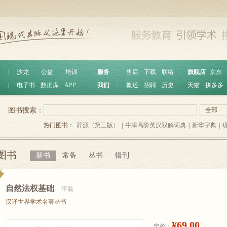
︱
沙龙
公益
培训
服务
︱
售后
下载
联络
旗舰店
京东
︱
电子书
数据库
APP
我们
︱
概述
招聘
历史
天猫
拼多多
图书搜索：
全部
热门图书：
辞源（第三版）
|
牛津高阶英汉双解词典
|
新华字典
|
图书
新书
常备
丛书
辑刊
自然法权基础
平装
汉译世界学术名著丛书
¥69.00
定价：