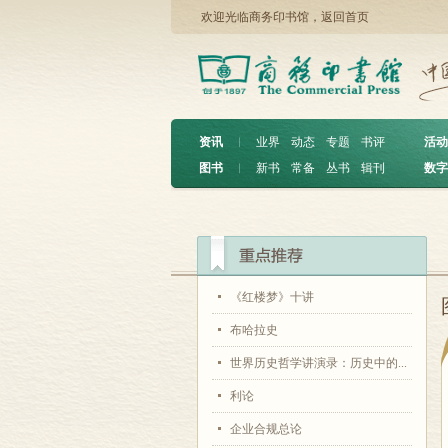
欢迎光临商务印书馆，
返回首页
资讯
︱
业界
动态
专题
书评
活动
图书
︱
新书
常备
丛书
辑刊
数字
《红楼梦》十讲
布哈拉史
世界历史哲学讲演录：历史中的...
利论
企业合规总论