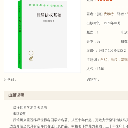
著者：
[德]
费希特
译者：
出版时间：1970年01月
版次：1
印次
开本：32
册数
ISBN： 978-7-100-04235-2
主题词：
自然
，
法权
，
基础
人气：1746
分享到：
购物车：
出版说明
汉译世界学术名著丛书
出版说明
我馆历来重视移译世界各国学术名著。从五十年代起，更致力于翻译出版马
适当介绍当代具有定评的各派代表作品。幸赖著译界鼎力襄助，三十年来印行