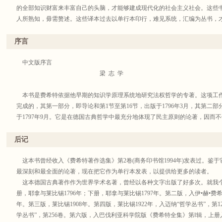
的全部知识财富来丰富自己的头脑，才能够建成现代化的社会主义社会。这些
人所熟知，毋需赘述。这些译本过去以单行本印行，难见系统，汇编为丛书，
考，又利于文化积累。为此，我们从1981年至2000年先后分九辑印行了名著三
年底出版至四百种。今后在积累单本著作的基础上仍将陆续以名著版印行。由
序言
也不完全统一，凡是原来译本可用的序跋，都一仍其旧，个别序跋予以订正或
度去研读这些著作，汲取其对我有用的精华，剔除其不合时宜的糟粕，这一点
中文版序言
译界给我们批评、建议，帮助我们把这套丛书出好。
梁 志 学
商务印书馆编辑部
本书是费希特依据他早期的知识学原理系统地研究法权哲学的专著。这项工
2003年10月
完成的，其第一部分，即导论和第1节至第16节，出版于1796年3月，其第二部
于1797年9月。它是在德国古典哲学中最充分地体现了民主原则的论著，因而
础》，而且根本不同于黑格尔的《法权哲学原理》。在这里，我想从三个方面
作出相应的评论。
后记
一、本书在近代欧洲法权哲学中的地位
大家知道，在欧洲中世纪的法权哲学里，一切都是按照神学原则来处理的，
这本书曾经收入《费希特著作选集》第2卷(商务印书馆1994年)发表过。鉴
法庭中具有法律效力；很显然，这种法权哲学的实质在于给封建社会制度披上
最深刻和最全面的论著，现在把它作为单行本发表，以提供给更多的读者。
的压迫和社会的不平等是上帝的安排，而把任何触犯当时社会制度的行为都宣
这本德国古典著作作为世界学术名著，曾经以各种文字出版了好多次。就我
在欧洲各国封建社会开始解体，过渡到资本主义的时期，先进的政治思想家
册，耶拿与莱比锡1796年；下册，耶拿与莱比锡1797年。第二版，入伊•赫•费
权论的法权哲学，他们用人的眼光来观察法权和国家的问题，从人的理性和经
年。第三版，莱比锡1908年。第四版，莱比锡1922年，入迈纳“哲学丛书”，第1
原则。如果说文艺复兴时期的先进政治思想家们确立的是一种法学世界观，它
学丛书”，第256卷。第六版，入巴伐利亚科学院版《费希特全集》第Ⅰ辑，上册入