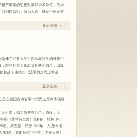
书籍所蕴藏的思想财富和学术价值，为学
才能相得益彰，蔚为大观，既便于研读查
百六十余种。现继续编印第十辑。到2004
于采用原纸型，译文末能重新校订，体例
显示全部
删除。读书界完全懂得要用正确的分析态
也无需我们多说。希望海内外读书界、著
作是他在耶拿大学讲授法权哲学的过程中
分，即第17节至第21节和两个附录，出版
不仅超越了康德的《法学的形而上学基
扼要地介绍这本古典哲学著作，并概括地
显示全部
教会教条同时就是政治信条，圣经词句在
于它是在德国古典哲学中把民主原则体现得
神圣的外衣，宣称封建主的特权、对农奴
布为大逆不道。
个人所知，德文版共有六个：原版，上
们都在这样或那样的程度上批判了这种神
希特编《费希特全集》第Ⅲ卷，柏林1845
验中，而不是从神学中引申出法权哲学的
28卷。第五版，汉堡1960年，入迈纳“哲
的实质在于用人权代替神权，用国家代替
第3卷，斯图加特1966年；下册入第4