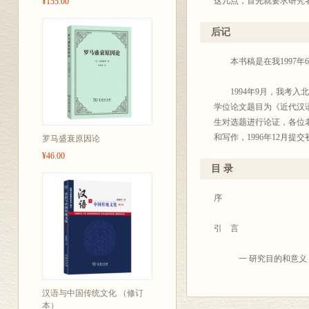
这几点，首先就要求研究
¥155.00
高兴地看到，杨荣祥《近
实，研究全面，分析深入
后记
作者在材料收集方面是下
本书稿是在我1997年
有别于上古汉语和现代汉
面貌的了解进了一步。这
1994年9月，我考入北
述，以及对一些规律的概
学位论文题目为《近代汉语
的是，有一些问题作者还没
生对选题进行论证，各位
知”的态度，也是很值得
和写作，1996年12月
罗马盛衰原因论
取部分给予了充分的肯定，
¥46.00
这本书从各个角度对近代
位论文顺利通过答辩，答
目 录
勾画出了近代汉语副词的基
了很高的评价，指出：论
说明了近代汉语副词是怎
可操作的分类标准，从近
序 
角度对近代汉语进行的研
作中爬梳整理出639个副
写，“近代汉语副词的组
结构形式、历史沿革等方
引 言
代汉语副词的一个比较清
上，对副词发展演变的若
这篇论文已达到了博士学
一 研究目的和意义
更加重要的是，作者在翔
的不少错误，这对笔者进
的定义，作者认为是“在
二 研究范围
汉语与中国传统文化 （修订
分类，作者改变了通常只
论文通过答辩后，笔者以
本）