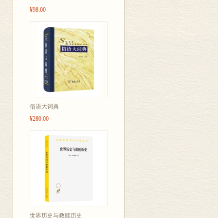
类都指出其语义和功能的
来单独发表，以求得到更多
三 重点语料
¥98.00
的；上古没有副词词尾，
得批准，于是结合课题研究
组合关系，作者指出：不同
整，以求形成一部结构、体
四 研究目标和方法
区别；对副词连用的线性次
投交商务印书馆申请语言学
象，作者认为在近代汉语
目”的通知，这令我十分兴
第一章 近代汉语副词概貌
副词的兴替，作者不仅描
馆又在杭州召开了“商务
料，并作了细致的分类和
学者的意见。会后，笔者
第一节 副词的定义
质，并作出适当的理论概
鉴别材料的能力。对材料
本书稿从确定题目到现在
一 副词的定义
透过现象看本质的敏锐目
题到全书的理论方法、结
俗语大词典
都是值得称赞的。
使书稿避免了许多重大的
二 副词的特点
¥280.00
中，从先生那里学到的是
杨荣祥的《近代汉语副词
训练下，笔者尽自己的能
三 副词的功能
的称赞。这次写成一部学
师为本书稿倾注了大量的心
有新意。去年，这本书经
对我关怀爱护有加，指导我
第二节 近代汉语副词概
早地通读过他的书稿，在
交九盈师审阅，同时另寄
细不遗地指出存在的问题
一 一个具有不同时间
的论文十分关心，不断地
蒋
生仔细审阅了我的学位论
二 相对稳定而又不
名师指导，笔者在主观上
世界历史与救赎历史