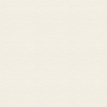
五 结语：副词的发展
附录：四种文献副词表
表一 《敦煌变文集
表二 《朱子语类》
表三 《新编五代史平
表四 《金瓶梅词话
引用书目
参考文献
后记
专家评审