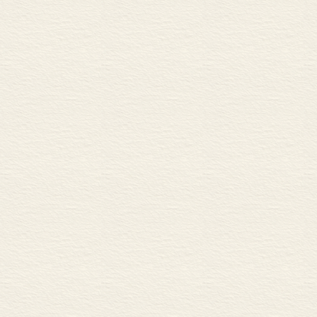
进学术机构和高校，又将
要从长远计，不要轻易放
第三节 副词的次类(中)
留在老师们的身边，追随
六 时间副词
我的书稿能在商务出版，
投稿的，并且积极帮我、
七 频率副词
生、杨耐思先生、曹广顺
还要感谢两位评审专家曹
八 累加副词
金起到了很大的作用。还
家提出了很好的修改意见
九 情状方式副词
劳动。
第四节 副词的次类(下)
在本书稿的写作和修改过
文博士、袁毓林博士、郭
十 语气副词
中的错误，对我完成这部
十一 否定副词
最后，我要再一次感谢
第五节 本章小结
这部书稿，是我孜孜求学
母的灵前。
第三章 近代汉语副词的结