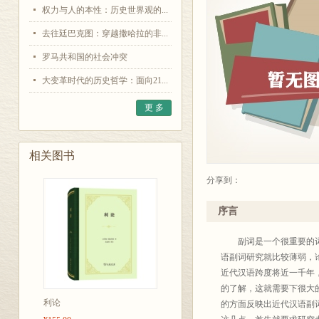
权力与人的本性：历史世界观的...
去往廷巴克图：穿越撒哈拉的非...
罗马共和国的社会冲突
大变革时代的历史哲学：面向21...
更 多
相关图书
分享到：
序言
副词是一个很重要的词类
语副词研究就比较薄弱，
近代汉语跨度将近一千年
的了解，这就需要下很大
利论
的方面反映出近代汉语副