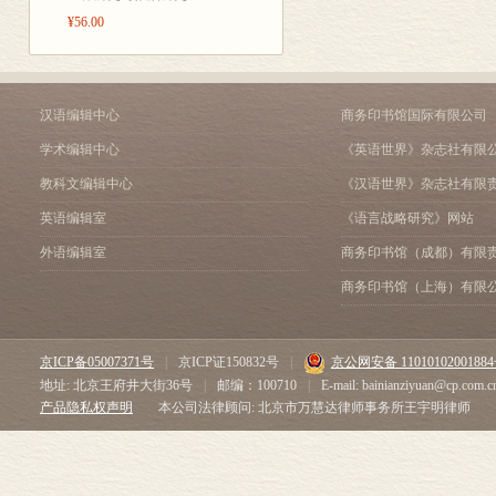
200
负责，也敬请大方之家不
三 与整个汉语的历史
¥56.00
人道“十年磨一剑”，但
第二章 近代汉语副词的分
锈铁。我之所以不愿意继
究，我就一直对商务印书
第一节 副词分类的原则
汉语编辑中心
商务印书馆国际有限公司
来，商务出版了大量高质
学术编辑中心
《英语世界》杂志社有限
人，没有谁没受惠于商务。
一 以往副词再分类研
我的论文通过答辩后，不
教科文编辑中心
《汉语世界》杂志社有限
的研究，也说明关于汉语
二 副词再分类的原
英语编辑室
《语言战略研究》网站
和意见。(三)近几年，
气将全书拿出来发表。(
第二节 副词的次类(上)
外语编辑室
商务印书馆（成都）有限
汇报，并借此机会向各位
商务印书馆（上海）有限
一 总括副词
我要特别地感谢唐作藩师
大，跟随先生进修汉语音
二 类同副词
京ICP备05007371号
|
京ICP证150832号
|
京公网安备 1101010200188
每年和先生通信多达十余
地址: 北京王府井大街36号
|
邮编：100710
|
E-mail: bainianziyuan@cp.com.c
年我如愿考入北大读硕士
三 限定副词
产品隐私权声明
本公司法律顾问: 北京市万慧达律师事务所王宇明律师
作单位。此后，作藩师又
业，争取获得学位后留在
四 统计副词
专业研究，饮水思源，先生
面对何去何从的问题，去
五 程度副词