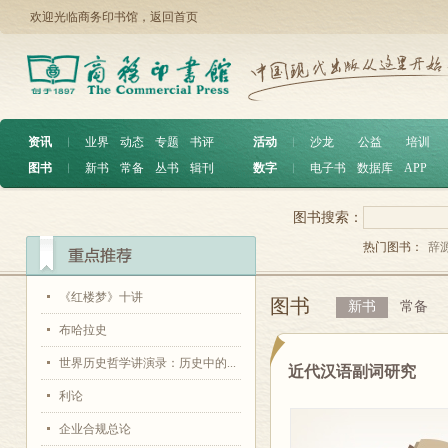
欢迎光临商务印书馆，
返回首页
资讯
︱
业界
动态
专题
书评
活动
︱
沙龙
公益
培训
图书
︱
新书
常备
丛书
辑刊
数字
︱
电子书
数据库
APP
图书搜索：
热门图书：
辞
《红楼梦》十讲
图书
新书
常备
布哈拉史
世界历史哲学讲演录：历史中的...
近代汉语副词研究
利论
企业合规总论