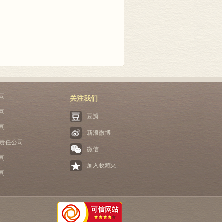
我们于2002年底正式启动了翻译工作。
和J．怀特曼合著)、《全球竞争的新纪元》
西方经济地理学这个茁壮成长的领域。我们
地理学家所做的研究的最基本目的是什
女士(本书中文版的责任编辑)，他们一
u facturing Culture)。此外，他还是
会，而该领域对世界各地的学者和政策制
教授和杜德斌教授，他们的参与不但减轻
编。他目前的研究集中在制造业技术和劳动实践的跨地
家庭的经济增长和繁荣具有重要意义。我
谁是最有影响力的思想者？他们的工作以
如童昕、马丽、张晓平、叶奇、刘玉等，
秀的学术成果，并为这个正在成长的领域
供像这个领域近年来发展过程的纲要版式
位主编，他们专门为中文版写了序。
相互学习。
书以主要脉络和核心议题的形式界定了
科中都有体现，包括经济学、地理学、
么?最重要的差异或“盲点”是什么?这
出了我们传统上的认识。其中不少议题，
net．com)是生活在英国牛津的一位自由教师、作家和
学到了很多。其中重要的一课是学者们的
研究视野。其次，这本书充分展示了西方
学习技巧》(Study Skills)和
勒
尽管写作于不同的背景，而且使用不同的
系列主题和争论，向他们介绍这个领域
。相对于这一点而言，我国的经济地理学
udent Handbook)。
司
关注我们
外，我们为作者们的积极性感到惊讶，并
向与新千年相关的最有意义的主题与争论
论思辨与应用研究之间的关系，在当前的
司
。仅通过互连网沟通他们就如此愿意参与
、制度环境、文化传统和意识形态等因素
豆瓣
在现阶段显得不重要，但绝不应该因为学
司
新浪微博
的广度和范畴感到惊讶。另一种是认识
与自然科学(特别是自然地理、环境科
责任公司
三种反应是认识到，一个学者所定义的经
经济学、社会学、管理学等的交叉比较
微信
司
种响应是认识到，无论这本手册的多样化
术制度塑造出来的差异，但两者之间可以
加入收藏夹
来了。
特别是经济学家和地理学家)在经济地理
司
人批评我们有意在这本书中将来自不同
这不能说不是一个遗憾，愿中文版能够开
做会影响对未来前景和可能性的多元化讨
术议程，明确经济地理学这个新的和正在成
津经济地理学手册》中文版能够起到它
广泛接受。就此而言，正因为它是不同研
是值得思考和回味的。