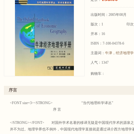
出版时间：2005年08月
版次：1
印次
开本：16
ISBN：7-100-04378-6
主题词：
牛津
，
经济地理学
人气：1347
购物车：
序言
<FONT size=3><STRONG> “当代地理科学译丛”
序 言
</STRONG></FONT> 对国外学术名著的移译无疑是中国现代学术的源
并不为过。地理学界也不例外，中国现代地理学直接就是通过译介西方地理学