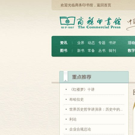
欢迎光临商务印书馆，
返回首页
资讯
︱
业界
动态
专题
书评
活动
图书
︱
新书
常备
丛书
辑刊
数字
《红楼梦》十讲
布哈拉史
世界历史哲学讲演录：历史中的...
利论
企业合规总论