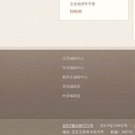
文化地理学手册
¥260.00
汉语编辑中心
学术编辑中心
教科文编辑中心
英语编辑室
外语编辑室
京ICP备05007371号
|
京ICP证150832号
|
地址: 北京王府井大街36号
|
邮编：100710