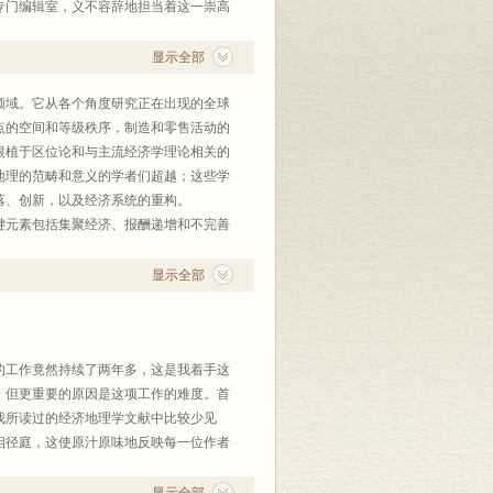
专门编辑室，义不容辞地担当着这一崇高
但鉴于以往译本多以单行本印行，或纳入
相对独立的丛书，以便相得益彰，集其大
显示全部
台，双方一拍即合，这就成为这套丛书的
域。它从各个角度研究正在出现的全球
临的问题关联最紧，国外当代地理学思
点的空间和等级秩序，制造和零售活动的
于如何界定“当代”，我们则无意陷入史
根植于区位论和与主流经济学理论相关的
地讨论过这套丛书的宗旨和侧重点，当然
地理的范畴和意义的学者们超越；这些学
先介绍最重要的学科和流派，理论和应
落、创新，以及经济系统的重构。
体系助一臂之力。比较认同的宗旨是：选
元素包括集聚经济、报酬递增和不完善
展和实践应用，组成“学术专著系列”；
学家和经济学家各自内部存在巨大差异一
，组成“大学教材系列”，以为国内广大
对经济地理正确范畴和前景的争论。最
显示全部
济地理已经被视为社会科学一个至关重要
包揽无遗，也不可能把已翻译出版者再
域未来的争论的必要参照点。
中文版本和将有的其他译本联系起来。对
论。我们的雄心是：(2)成为这个迅速
书馆已出版了哈特向著《地理学性质的透
的演化做出贡献。总之，我们希望本手册
工作竟然持续了两年多，这是我着手这
地理学的性质》、阿努钦著《地理学的理
法，并与经济学、社会学和制度及组织经济
，但更重要的原因是这项工作的难度。首
学与人文地理学》、威尔逊著《地理学与
验，包括地理学、经济学、城市研究和规
我所读过的经济地理学文献中比较少见
曼德著《景观科学》、丽丝著《自然资
相径庭，这使原汁原味地反映每一位作者
出版但不列入本译丛的有苏珊•汉森主
被地理学家和经济学家所共享的，尽管
的前沿议题，对于那些我们缺少理论及知
可算“当代地理学”名著；国内其他出版
认知经济生活的多元化，包括性别、种族
十分欣慰，有如登山之感。当然，我非常