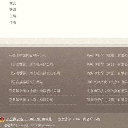
是简单地搜索文献。我们要求作者们考虑如下问题：
东师范大学的杜德斌教授(世界地理研究知名学者)。在商务印书馆取得版权后，
访问职务。他的著作包括《区域动力》(Regional Dynamics，与G．克拉克
前言
</STRONG></FONT> 通过这本手册的中文版，中文读者将能够接触到
1．问题是什么?在每个特定领域内推动研究的主要问题或议题是什么?经济
因此，在这里我首先要感谢商务印书馆，特别是李平先生、田文祝先生和朱竞梅
(The New Era of Global Competition，与D．德拉奇合著)，以及《制造业文化》(Man
致谢
十分感谢中文版的译者们，他们为中文世界提供了接触这个领域研究前沿的机
么?与其他社会科学家处理同样问题的方法有何不同?
直在积极支持着国外地理学名著的引进。其次，我要感谢王缉慈教授、李小建
《经济地理学》(The Journal of Economic Geography)的创刊副主
主编
定者都很重要。我们相信，这本手册所提出的学术议程和政策议程对于全球大
2．我们是怎样到那儿的?这个领域的思想史为何?知识思想是如何演化的?
了我的压力，也使相关部分的翻译质量得到了保证。也感谢其他参与翻译者，
区和跨国转移，创新的区域和国家，体系，以及欧洲和北美的经济重构。
作者
们希望，随着这本手册的翻译和出版，中文读者们能够接触经济地理学中最优
及他们做出了贡献的那些思辨是如何塑造了这种演化的?这里的意图并不是提
他们每个人的贡献都已铭记在这本书的每一章中。另外，我还要感谢本书的三
做出他们自己的学术贡献。毕竟，学术研究是一个全球性事业，而且我们都能
那样的完整的回顾。
最后，我想谈的是自己作为经济地理学者读这本书的几点感想。首先，这本
<STRONG>凯特•威廉姆斯</STRONG>(Kate Williams，<A
<STRONG>引 言</STRONG>
这本手册试图界定经济地理学这个具有活力的研究领域，而该领域在多个学
3．当前的争论是什么?这个领域每个核心问题的相互竞争的研究视角主要是什
经济地理学研究的范畴。可以被视为“经济地理学的”研究议题之丰富，远远超
href="mailto:katew@summertown7">katew@summertown7</A>．u-
第一章 经济地理学：转变与成长
城市与区域规划、管理学和政治科学。在筹划和进行这个项目的过程中，我们
个领域在最近会如何发展?前面最有前景的道路是什么?
出于各种各样的原因，在我国是缺少研究的。因而，这本书确实为我们开拓了
编辑。她在牛津和牛津布鲁克斯地区的大学以及其他地方经营写作计划。她的出版物包括《
G．L．克拉克 M．P．费尔德曼 M．S．格特
责任感，他们看到了经济地理对于重新理解正在兴起的21世纪世界的重要性。
总之，本手册是写给高年级本科生、研究生和对这个领域感到陌生的人的一
经济地理学对理论思辨的重视，而这种思辨具有潜在的、引导社会发展的意义
《发展写作》(Developing Writing)。她正在写作《研究生手册》(The Postgraduate St
第二章 经济地理学：伟大的半个世纪
商务印书馆国际有限公司
商务印书馆（杭州）有限公
方法论和研究范式，作者们在地理塑造经济活动之作用上享有共同的理念。另
至关重要的议题。我们期望它捕捉到了这个领域近来的发展，期望它提供了通
研究比较重视实践工作，强调研究成果对社会经济发展的直接意义。处理好理
A．J．斯科特
《英语世界》杂志社有限公司
商务印书馆（深圳）有限公
心怀感激。虽然我们早知道他们的名声，但最初他们中的很多我们并没见过面
的路径图。
研究环境中确实是一件难度比较大的事。第三，经济地理学是一门与发展阶段
这个项目的事实表明，我们的项目在世界上有着广泛的响应。
密切相关的学科，因而本书所涉及的一些研究议题可能未必适合于我国，或者
<STRONG>第一篇 理论视角
《汉语世界》杂志社有限责任公司
商务印书馆（太原）有限公
这本手册出版以来，已经出现了各种反响。一种反响是对这个交叉学科领域
高登，克拉克
科的本土性而忽视对共性知识的吸收。第四，在我国，主流经济地理学比较强调
第1部分 勾绘领域</STRONG>
《语言战略研究》网站
商印文津文化（北京）有限
到经济地理学者可以来自各种各样的学科，使用丰富的和互补的研究方法。第
马瑞兰•费尔德曼
学、生态科学等)的交叉，而西方经济地理学倾向于将自己归属于社会科学，与
第三章 “新经济地理学”在哪里?
商务印书馆（成都）有限责任公司
北京涵芬楼文化传播有限公
济地理学可能会与不同学术圈子的另一个学者所界定的十分不同。然而，第四
默瑞克•格特勒
多，这一点在本手册中表现得很清楚。这里并没有孰是孰非的问题，主要是学
P．克鲁格曼
稿件之间的差异是什么，作者们在理解全球和区域经济变革的探索中走到一起
于牛津
而且有必要相互学习。第五，本书原著的初衷之一是推动来自不同领域的学者(
第四章 管制研究
商务印书馆（上海）有限公司
商务印书馆（福州）有限公
当然，也有其他的反应。有人批评本书包含了太广泛和多样的视角。另一些
1999年9月
研究上的交流，但到目前为止，这种交流似乎仍旧停留于本书这个成果上面。
J．佩克
学科的作者结合起来，否则由于不同的政治目标他们不会走到一起，或者这样
辟一个新的天地。
论(嘿?)。我们拒绝这样的批评。本书的目的就是为今后5～10年设立一个学
当然，其他领域的读者可能会有完全不同的感想。我所衷心希望的是，《牛
<STRONG>第2部分 分析框架
京公网安备 11010102001884号
版权所有 2004 商务印书馆
长的领域之基础。这些基础在本书的前言中就确立了，并得到了每一位作者的
应有的作用。不论对于学者和学生，还是对于政策制定者，它所带来的新东西
</STRONG> 第五章 城市与区域增长的新经济学
|
读者邮箱: swysg_duzhe@cp.com.cn