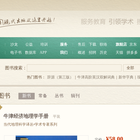
︱
沙龙
公益
培训
服务
︱
售后
下载
联络
旗舰店
京东
︱
电子书
数据库
APP
我们
︱
概述
招聘
历史
天猫
拼多多
图书搜索：
全部
热门图书：
辞源（第三版）
|
牛津高阶英汉双解词典
|
新华字典
|
图书
新书
常备
丛书
辑刊
牛津经济地理学手册
平装
当代地理科学译丛•学术专著系列
¥58.00
定价：