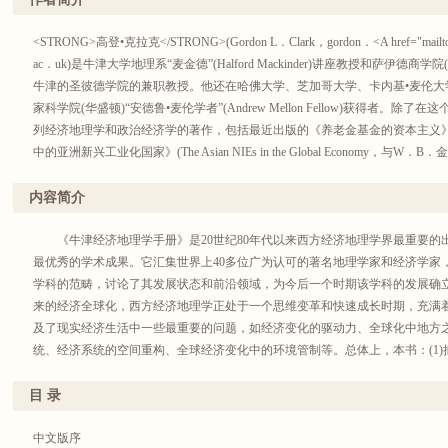
社在这方面也颇有贡献，特别值得一提的是学苑出版社出版的《重新发现地理
以及市场经济之空间差异性的重要性。多年以来，经济地理学家通过假定区域(
清楚，虽然我们尽了力，但翻译中还是会有为数不少的错误、漏洞和其他不完
当然，此类译著也会良莠不齐，还需读者独立判断。更重要的是国情不同，
寻求将其发现理论化。在寻找普适性原则时，他们倾向于忽视场所和人的多元
们原谅，并请大家不吝赐教，指出我们的错误所在，以便能够在适当的时候改
<STRONG>高登•克拉克</STRONG>(Gordon L．Clark，gordon．<A href="mailto:
龙种搞成跳蚤，学界同仁当知须“去粗取精，去伪存真，由此及彼，由表及里”
空间分异敏感又有助于对经济景观演化更一般化理解的分析工具。对于一些分
第一次见到这本手册的英文原著是2000年底，在新加坡国立大学举办的“第
ac．uk)是牛津大学地理系“麦金德”(Halford Mackinder)讲座教授和萨伊德商学院(Sai
说到这里，作为一套丛书的序言可以打住了，但还有些相关的话无处可说又
对一些企业、区域和产业的特殊属性进行严密而详细的分析。对另外一些人，
刚出版，牛津大学出版社在会场举办促销宣传活动。第一眼见到它，便深深地
牛津的圣彼德学院的兼职教授。他还在哈佛大学、芝加哥大学、卡内基•麦伦大
时下吾国浮躁之风盛行，学界亦概不能免。其表现之一是夜郎自大，“国际领先
量之间必须进行权衡：在地方和全球、细微的案例研究和程式化事实之间存在
经济地理学研究的案头之卷。此前在香港大学读博士期间我曾集中精力读了三
家科学院(华盛顿)“安德鲁•麦伦学者”(Andrew Mellon Fellow)获得者
创造”、“重大突破”之类的溢美之词多到令人起鸡皮疙瘩的地步；如有一个参
第二个支柱是致力于理解经济景观以及跨越经济景观的变化过程。传统的区
工业和经济全球化方面的研究略有所知，但每当我试图将自己所了解的研究与
列经济地理学和政治经济学的著作，包括最近出版的《养老金基金的资本主义》(Pension 
些，本译丛或许就提供了医治这种自闭症和自恋狂的一个参照。表现之二是狐
逻辑性，假定了在稳定的和可预测的经济力量背景之中的、给定的经济景观。
为清晰和广阔的图景之时，总是感到力不从心。而这本手册恰好对西方经济地
中的亚洲新兴工业化国家》(The Asian NIEs in the Global Economy
大师真传，于是“言必称希腊”，以至经常搞出一些不中不洋、不伦不类的概念来
争条件的变化之中，既影响着大的经济系统中区域的位置，也影响着地方生产
读，使读者可以比较便捷地了解其理论脉络和前沿议题。而且，本书原著出版
构》(Pensions and Corporate Restructuring in American In-dustry)、《围攻之
识别这种把戏的最好办法之一，也是此种食洋不化症患者自治的最好药方之一
在一些空间层级上运行的经济力量所穿透的程度，已经有不少争论。理解伦敦
位主编在中文版序中对此已有介绍，这里无须赘述。我个人的经历是，在与国
under Siege)，以及《区域动力》(Regional Dynamics，与M．格特勒
内容简介
丛无疑为此提供了方便。
经济中的位置是不同的事。挑战在于要对在不断加速的经济变化背景中空间层
奖之词，当然也偶有不满之说。鉴于这些因素，我一直有将其翻译为中文的愿
融服务的正在演化的单一市场。
时下搞翻译是一件苦差事，需要语言和专业的学养自不待言，那实在是要面
第三个支柱是致力于理解由于区域文化、制度和管制明显的差异而形成的经
当然，在这个冲动之下还有我对国际学术交流所持的态度。我认为，尽管经济
《牛津经济地理学手册》是20世纪80年代以来西方经济地理学界最重要的
浮躁之风盛行，凡稍微有点地位的学术机构，都不看重译事，既不看作科研成
区位理论将企业、社区乃至区域和国家处理为没有分异的“黑箱”。尽管如果目
但也存在很强的与国际学术界交流的必要性。首先，这是开拓研究视野的需要(
<STRONG>马瑞兰•费尔德曼</STRONG>(Maryann P. Feldman. maryann. f
最优秀的学术成果。它汇集世界上40多位广为认可的著名地理学家和经济学家
得见的大概只有一点稿费了，但以实惠的观点看，挣这种钱实在是捡了芝麻丢
近跨越不同学科的经济地理研究的目标是将有关企业的理论(举个例子)和企业
博就令人耳目一新)，我们需要了解市场经济体制下需要研究哪些重要议题；其
研究所研究员。她在《美国经济评论》(American Economic Review)、《经济学与统计学
学科的范畴，讨论了其发展状态和前沿领域，为今后一个时期该学科的发展确立
种普罗米修斯似的牺牲，一个很简单的想法是：戒除浮躁之风，从我做起。为
来。由于区域之间在劳动力、产业关系和投资奖励上的巨大差异，理解技术采
使很多学术问题需要由多国学者共同来研究(正如本书三位主编在中文版序中提
Statistics)、《欧洲经济评论》(European Economic Review)和《产业与企业变化》(Indu
来的经济全球化，西方经济地理学正处于一个思维变革和快速成长时期，充满
质，也需要了解企业区位背景的特殊性。这些构筑模块或支柱表明了本书和各
业，而且我们都能相互学习。”)；第三，是树立一个大国之国际学术地位的需
发表了超过25篇的经济地理学论文。她的著作包括《创新地理》(Geography of In
及了现实经济生活中一些最重要的问题，如经济变化的驱动力、全球化中地方
蔡运龙
们的观点。但是我们的确认为，每个支柱捕捉了经济地理当前研究中明显是至
究与国际学术界的接轨与交流，纵然翻译工作有点儿“不务正业”，我还是对其
(Innovation Policy for a Knowledge-Based Economy，与A．林
统、经济系统的空间重构、全球经济变化中的环境管制等。总体上，本书：(1
2003年8月27日
我们的目的是传递一种强烈的认识，即围绕本书所覆盖的每个话题的当前争
2001年秋在上海举办的中国地理学会年会上，遇到商务印书馆地理编辑室
中的产学关系，以及科学技术政策。
络和相关争论；(2)突出其交叉学科的特性，展开了不同学科在此领域的对话与交
于北大蓝旗营寓所
济地理这个领域内作为思想史的一部分而演化的。因而，我们要求每位作者在
地理科学译丛”后，我便极力向其推荐《牛津经济地理学手册》。在李平先生的努
题，定义了这个研究领域的范畴。就其结构而言，本书包括了研究视角、全球
目 录
的、竞争且互补的研究视角。我们这样做的目的是把读者带到当前研究的前沿
了译丛编委会及商务印书馆的批准。同时，另外三位也推荐翻译此书的经济地
<STRONG>默瑞克•格特勒</STRONG>(Meric S. Gertler. gertler＠geograph
理、地方性与差异、全球变革等6大部分，共34章，几乎涉及了目前西方经济
<FONT size=3><STRONG> 中文版序
界内外以往学术思想的衔接。我们还推动作者们做自己的争论，并提出他们认
京大学的王缉慈教授(最早将产业集群研究引入国内者)、河南大学的李小建教授
的“高德林”(Go1dring)教授、地理和规划系教授和国际研究中心成员。他在
题国内学者知之尚少。
中文版序