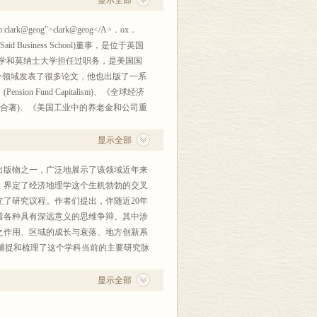
显示全部
学：与科学和社会的新关联》。
或经济分析的其他空间单元)大致相同来
善之处。在此，我代表所有译者请求读者
区域性最强的地理学最忌食洋不化，把
性。近年来所面临的挑战是，发展出既对
正。
clark@geog">clark@geog</A>．ox．
。
析家而言，经济景观的差异和多元性要求
一届全球经济地理学大会”上。当时它刚
d Business School)董事，是位于英国
不得不说，不妨借机一吐。
特殊性和在更高空间层级上运行的经济力
被它吸引了：正是我所需要的、了解西方
学和莫纳士大学担任过职务，是美国国
”、“世界一流”、“首先发现”、“独特
一种张力。
年的英文文献，对西方经济地理学在汽车
。除了在这个领域发表了很多论文，他也出版了一系
照系，此类评价当可以客观一些，适度一
位模型集中于居民点模式和贸易结构的
其他研究议题联系起来，以便得到一个更
Fund Capitalism)、《全球经济
假虎威，捡得一星半点儿洋货，自诩国际
很清楚，经济系统现在处于全球转移和竞
理学这个迅速成长的领域进行了权威的解
，与W．B．金合著)、《美国工业中的养老金和公司重
，正所谓“创新不够，新词来凑”；大家
系统的生存。当然，对于国家经济系统被
后在国际上引起了广泛而强烈的反响，三
下的工会和社区》(Unions and Communities
，就是多读国外名著，尤其是新著，本译
在世界经济中的位置与理解底特律在北美
际同行交流过程中，经常听到对此书的褒
和J．怀特曼合著)。他目前的研究是泛欧养老金和金
显示全部
级与竞争力之间的相互作用敏感。
望。
寒窗坐冷板凳才行的。而且，既然上述
济活动的地理组织和制度组织。过去的
地理学在很大程度上是“本土”科学，
出版物之一，广泛地展示了该领域近年来
果，也不视为教学成果。译者的收获，看
标是理论简化这样做是完全合适的，但最
本书所展示的经济地理学研究议题之广
eldman＠jhuedu)是美国约翰•霍普金斯大学政策
，界定了经济地理学这个生机勃勃的交叉
了西瓜。然而，依然有仁人志士愿付出这
的文化、社会、地理及制度背景联系起
次，是适应经济全球化的需要，全球化
评论》(Review of Economics and
了研究议程。作者们提出，伴随近20年
此，我们向参与本丛书的所有译者致敬。
用速率的差异不仅仅需要鉴别企业的本
到的：“毕竟，学术研究是一个全球性事
strial and Corporate Change)等杂志上
着各种具有深远意义的思维争辩。其中涉
章的整体结构。不是所有的作者都赞同我
要。所以，为了促进我国的经济地理学研
novation)和《知识经济的创新政策》
之作用、区域的成长与衰落、地方创新系
关重要的一个主题。
报有浓厚的兴趣。
克合著)。她目前的研究集中在企业家精神和区域发展、演化
)捕捉和梳理了这个学科当前的主要研究脉
论及其论点，并展示这些争论如何在经
李平主任。得知他们正在组织出版“当代
流；(3)通过阐述其主要研究脉络和议
各自感兴趣的领域内，突出明显是最重要
力下，翻译计划于2002年上半年得到
经济一体化、公司战略与区位、创新的地
显示全部
，同时弄清楚这些前沿与地理学和经济学
理学者欣然答应参加翻译工作：他们是北
y. utoronto. ca)是加拿大多伦多大学加拿大研究
地理学研究中所有前沿议题，其中不少议
为对这个领域至关重要的学术问题，而不
(最早将企业地理研究引入国内者)和华
牛津大学和位于加的夫的威尔士大学担任过