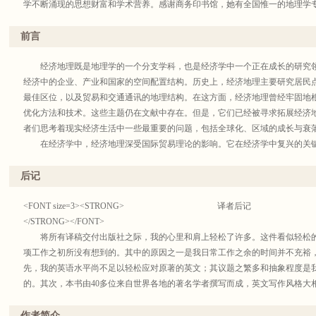
学不断涌现的思想财富和学术营养。感谢商务印书馆，她有全国惟一的地理学
使命，翻译出版的国外地理学名著已蔚为大观，并将继续弘扬这一光荣传统。
《汉译世界学术名著丛书》之类，难以自成体系，地理学界同仁呼吁建立一套
前言
成，利于全面、完整地研读查考；而商务印书馆也早就希望搭建一个这样的平
缘起。
经济地理既是地理学的一个分支学科，也是经济学中一个正在成长的研究领
为什么定位在“当代”呢?可以说出很多理由，例如，当代著作与我们现在面
经济中的企业、产业和国家的空间配置结构。历史上，经济地理主要研究居民
想和实践日新月异，中国地理学者最需要了解国外最新学术动态，如此等等。至
最佳区位，以及贸易和交通通讯的地理结构。在这方面，经济地理曾经牢固地
学断代的严格考试中，只是想尽量介绍“新颖”、“重要”者而已。编委会很郑重
优化方法和技术。这些主题仍在文献中存在。但是，它们已经被寻求拓展经济
不可避免见仁见智，主要有以下基本想法：兼顾人文地理学和自然地理学，优
者们思考着现实经济生活中一些最重要的问题，包括全球化、区域的成长与衰
用、学术专著和大学教材兼而有之，借此丛书为搭建和完善中国地理学的理论
在经济学中，经济地理深受国际贸易理论的影响。它在经济学中复兴的关键
取有代表性的、高层次的、理论性强的学术著作，兼顾各分支学科的最新学术进
竞争。但是，还没有一个统一的理论和方法统领经济地理的核心。正如在地理
同时，推出若干在国外大学地理学教学理论与实践中影响较大、经久不衰的教材
样，地理学家和经济学家之间也存在着巨大差异。这个领域充满着新的研究和
后记
地理学界师生提供参考。
近，世界各地的历史学家、政治科学家和商务理论家也加入了这些争论中。经
由于诸多限制，本译丛当然不可能把符合上述宗旨的国外地理学名著与教材
的创新领域，以及对全球经济变化、创新、金融及今后一个世纪所有城市和区
<FONT size=3><STRONG> 译者后记
版纳入。所以，真要做到“集其大成”、“自成体系”，还必须触类旁通，与已有
《牛津经济地理学手册》的目标是：(1)捕捉这个领域的范畴和主流脉络及争
</STRONG></FONT>
此，这里很难有一个完整的清单，姑且择其大端聊作“引得”(index)。商务印
成长的研究领域的一个关键的交叉学科参考读物，(3)并对这个领域正在进行
将所有译稿交付出版社之际，我的心里和肩上轻松了许多。这件看似轻松的
视》、哈维著《地理学中的解释》、詹姆斯著《地理学思想史》、哈特向著《
将：(4)用来定义这个研究领域——用其他手册定义其自身领域大致同样的方
项工作之初所没有想到的。其中的原因之一是我日常工作之余的时间并不充裕
论问题》、邦奇著《理论地理学》、约翰斯顿著《地理学与地理学家》和《哲
学进行交叉。本手册的主编和作者们组合了广泛的国际上认可的研究力量和经
先，我的英语水平尚不足以轻松应对原著的英文；其议题之繁多和抽象程度是
环境》、伊萨钦柯著《今日地理学》、索恰瓦著《地理系统学说导论》、阿尔
划、商务研究以及公共政策研究。
的。其次，本书由40多位来自世界各地的著名学者撰写而成，英文写作风格大
源：分配、经济学与政策》、萨乌什金著《经济地理学》等，商务印书馆已启动
这个项目的基本原则是信奉三个基本构筑模块或知识支柱。这些构筑模块是
的思维具有相当的难度。第三，本书主要讨论了当代西方经济地理学主流脉络
编的《改变世界的十大地理思想》、约翰斯顿主编的《人文地理学辞典》等，都
并不是一直相互咬合或一致，反而经常相互竞争和相左。第一个支柱是致力于
识积累的部分，其翻译是相当辛苦的。现在看到这部译稿的完成，我本人感到
作者简介