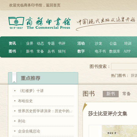
欢迎光临商务印书馆，
返回首页
资讯
︱
业界
动态
专题
书评
活动
︱
沙龙
公益
培训
图书
︱
新书
常备
丛书
辑刊
数字
︱
电子书
数据库
APP
图书搜索：
热门图书：
辞
《红楼梦》十讲
图书
新书
常备
布哈拉史
世界历史哲学讲演录：历史中的...
莎士比亚评介文集
利论
企业合规总论