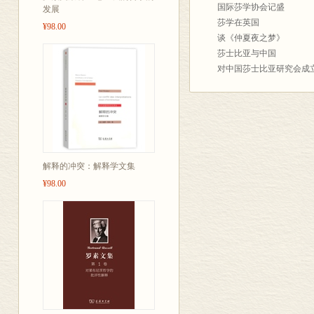
国际莎学协会记盛
发展
莎学在英国
¥98.00
谈《仲夏夜之梦》
莎士比亚与中国
对中国莎士比亚研究会成
莎士比亚的现代化
莎士比亚研究在中国
中国大陆莎剧盛会追记
莎士比亚研究的新发展
谈《安东尼与克莉奥佩特
关于To Be or Not to Be
解释的冲突：解释学文集
略议莎剧的汉译问题
¥98.00
莎士比亚的文化背景
天鹅绝唱——介绍莎氏最
莎士比亚注释丛书总序
赞越剧《王子复仇记》
九四上诲莎剧节与中国莎
九四莎学断想
莎士比亚在美国
纪念莎士比亚逝世三百八