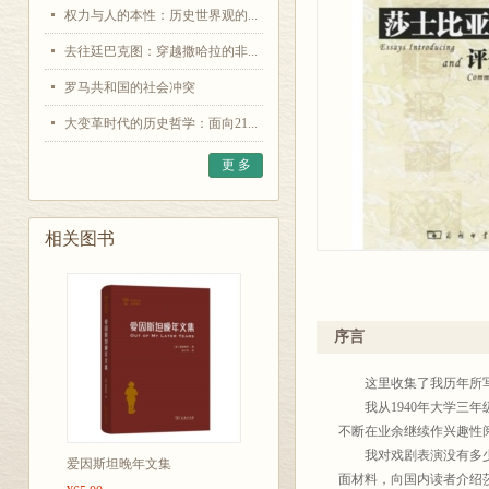
权力与人的本性：历史世界观的...
去往廷巴克图：穿越撒哈拉的非...
罗马共和国的社会冲突
大变革时代的历史哲学：面向21...
更 多
相关图书
序言
这里收集了我历年所写关
我从1940年大学三年
不断在业余继续作兴趣性阅
我对戏剧表演没有多少了
爱因斯坦晚年文集
面材料，向国内读者介绍