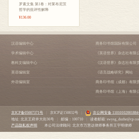
谈《无事生非》
罗素文集 第1卷：对莱布尼茨
商务印书馆和莎士比亚
哲学的批评性解释
北京莎士比亚日及其他
¥136.00
对莎士比亚的深层理解
汉译莎士比亚全集的校订
有关莎士比亚的一些事实
莎士比亚全集诗体汉译本
汉语编辑中心
商务印书馆国际有限公司
莎士比亚日在北京
学术编辑中心
《英语世界》杂志社有限
《英汉双解莎士比亚大词
附录：
教科文编辑中心
《汉语世界》杂志社有限
一、文学翻译要尽量传译
英语编辑室
《语言战略研究》网站
——顺谈莎剧汉译中的
外语编辑室
商务印书馆（成都）有限
二、A Chinese Image of Sha
商务印书馆（上海）有限
京ICP备05007371号
|
京ICP证150832号
|
京公网安备 1101010200188
地址: 北京王府井大街36号
|
邮编：100710
|
读者邮箱: swysg_duzhe@cp.co
产品隐私权声明
本公司法律顾问: 北京市万慧达律师事务所王宇明律师