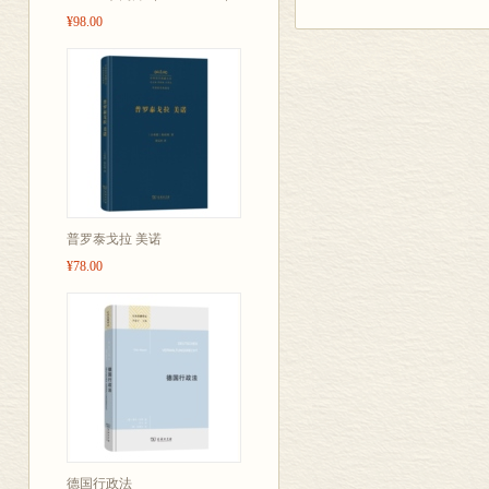
该书共分为十一章：第一
第二节 新疆综合科学
¥98.00
研究；第六、七、八、九
第三节 青甘地区综合
是两个附件(附件一，中
第四节 蒙宁综合科学
章节内容，均来自原综考
第五节 西南地区综合
面注明。全书由成升魁、
第六节 黄土高原地区
《中国自然资源综合科学
第七节 南方山区综合
科学院地理科学与资源研
第三章 特定资源评价与
借《中国自然资源综合科
第一节 热带生物资源
者、著名科学家、原中国
第二节 黄河中游水土
者，对支持与参加自然资
第三节 柴达木盆地盐
普罗泰戈拉 美诺
市)及其有关部门，对先
第四节 南水北调综合
¥78.00
第五节 治沙综合科学
孙
第六节 宜农荒地与天
200
第七节 西北炼焦煤基
第四章 青藏高原形成与
第一节 青藏高原综合
第二节 青藏高原岩石
第三节 青藏高原隆升
第四节 青藏高原气候
第五节 青藏高原生物
德国行政法