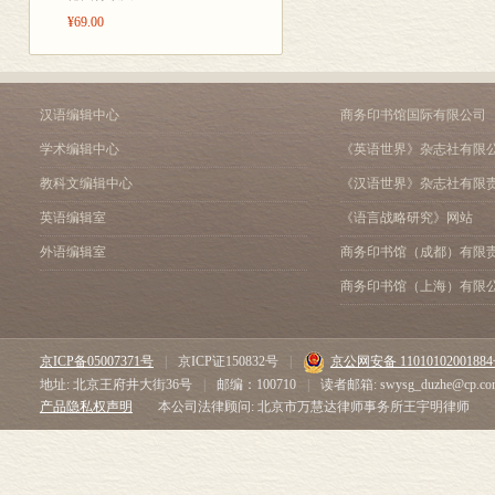
第六节 青藏高原自然
¥69.00
第七节 青藏高原资源
第八节 特高海拔地区
第五章 区域开发前期的
第一节 西部地区
汉语编辑中心
商务印书馆国际有限公司
第二节 东部与中部地
学术编辑中心
《英语世界》杂志社有限
第三节 中国基本国情
第六章 自然资源分类系统
教科文编辑中心
《汉语世界》杂志社有限
第一节 自然资源评价
英语编辑室
《语言战略研究》网站
第二节 土地资源系统
第三节 草地资源分类
外语编辑室
商务印书馆（成都）有限
第四节 农业气候资源
商务印书馆（上海）有限
第五节 水资源系统评
第六节 森林资源系统
第七节 矿产资源经济
京ICP备05007371号
|
京ICP证150832号
|
京公网安备 1101010200188
第七章 资源承载力与经济
地址: 北京王府井大街36号
|
邮编：100710
|
读者邮箱: swysg_duzhe@cp.co
第一节 土地资源承载
产品隐私权声明
本公司法律顾问: 北京市万慧达律师事务所王宇明律师
第二节 水资源承载力
第八章 资源开发与资源经
第一节 农业资源经济
第二节 工矿资源经济