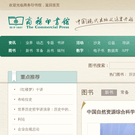
欢迎光临商务印书馆，
返回首页
资讯
︱
业界
动态
专题
书评
活动
︱
沙龙
公益
培训
图书
︱
新书
常备
丛书
辑刊
数字
︱
电子书
数据库
APP
图书搜索：
热门图书：
辞
《红楼梦》十讲
图书
新书
常备
布哈拉史
世界历史哲学讲演录：历史中的...
中国自然资源综合科
利论
企业合规总论