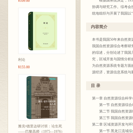
根据国务院决定，1956
¥109.00
协调与研究工作。综考会按
统地组织与开展了我国以
作。近半个世纪以来，综考
作，取得了丰硕的科学研
内容简介
生态环境建设以及资源科
进入21世纪，适逢我国
本书是我国50年来自然
国，但同时又是人均资源
我国自然资源综合考察研
供需矛盾将愈来愈激化，
的综述，分别论述了我国
科学界尤其是资源科学工
究，区域开发与国情分析
利论
发展，为经济建设、国家
为自然资源系统专题方面
¥155.00
性的重大创新贡献。
源经济，资源信息系统与
继往方能开来，知史方可
考察研究的基本经验与对
可持续发展战略的有效实
实际工作者、大专院校师
目 录
系统的总结。
为此，1999年下半年
第一章 自然资源综合科
进行总结。综考会与地理研
第一节 自然资源综合
的“中国自然资源综合科
第二节 我国自然资源
常工作。
第三节 我国自然资源
应该说，这是一部渗透和
第二章 区域资源开发与
雅克•德里达研讨班：论生死
发展做出的重要贡献，也
第一节 黑龙江流域综
——巴黎高师（1975—1976）