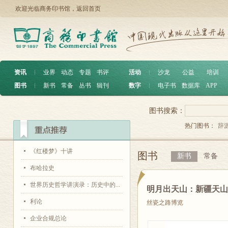
欢迎光临商务印书馆，
返回首页
资讯
︱
业界
动态
专题
书评
活动
︱
沙龙
公益
培训
图书
︱
新书
常备
丛书
辑刊
数字
︱
电子书
数据库
APP
图书搜索：
热门图书：
辞
《红楼梦》十讲
图书
新书
常备
布哈拉史
世界历史哲学讲演录：历史中的...
明月出天山：新疆天
利论
丝瓷之路博览
企业合规总论