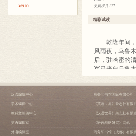
史前岁月 / 27
¥69.00
第一节 小河往事 / 28
第二节 神秘的史前宗教 / 4
精彩试读
第三节 天山的图腾 / 54
第四节 关于塞种 / 66
第四章
乾隆年间，发
草原长歌 / 79
风雨夜，乌鲁
第一节 大月氏之谜 / 80
后，驻哈密的
第二节 匈奴迷踪 / 90
第三节 寻找赤谷城 / 102
军马来自乌鲁
第五章
的军马。乌鲁木
丝路新篇 / 113
阻隔，这些军
第一节 张骞之路 / 114
第二节 边疆家园 / 125
答案，只是意味
汉语编辑中心
商务印书馆国际有限公司
第三节 铁与血的疏勒城 / 1
学术编辑中心
《英语世界》杂志社有限
第六章
大漠西风 / 145
教科文编辑中心
《汉语世界》杂志社有限
第一节 龟兹梵境 / 146
天山脚下从何
英语编辑室
《语言战略研究》网站
第二节 乱世净土 / 159
疑问。在清代
外语编辑室
商务印书馆（成都）有限
第七章