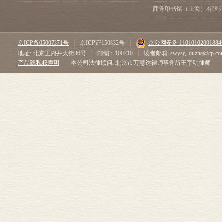
过一个离奇的故
西域唐韵 / 173
商务印书馆（上海）有限
第一节 唐代诗人笔下的天山 /
柳孩者，长仅
第二节 唐西州居民的诗意生活
食以死，盖亦猩
第三节 文书中的世界 / 209
京ICP备05007371号
|
京ICP证150832号
|
京公网安备 1101010200188
记》中，也屡屡
第八章
地址: 北京王府井大街36号
|
邮编：100710
|
读者邮箱: swysg_duzhe@cp.co
古道记忆 / 223
怪力乱神而为
产品隐私权声明
本公司法律顾问: 北京市万慧达律师事务所王宇明律师
第一节 远去的西辽 / 224
今2万年的丹尼
第二节 苹果之城 / 238
矮人”化石，它
第三节 别失八里的纳石失 / 
重重，但在考古
直到今天，有
界性难题。
对于游牧民族
日常生活的一
中使用十分普
印花毡、彩绘