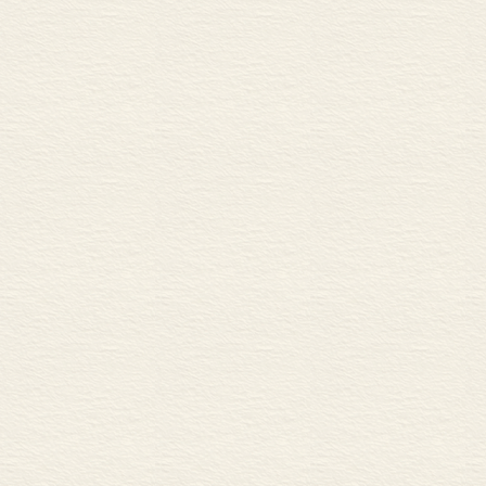
奇异的开颅术
众所周知，开
匪夷所思的是
术。在小河五
人是一位40—
断面光滑整齐
后认为，这位
想见，在350
开颅手术将是