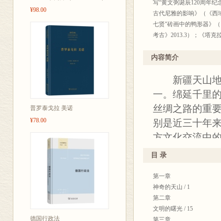
在松田寿男心中，天山是
写“黄文弼诞辰120周年
¥98.00
起，构成了世界文明与财
古代尼雅的影响》（《西域
在金庸心中，天山是天下
七贤"砖画中的鸭形器》（
而在我心中，天山像一
考古》2013.3）；《塔
山历史文化多样性调查与研究
内容简介
新疆天山地带
一。绵延千里
丝绸之路的重
普罗泰戈拉 美诺
¥78.00
别是近三十年
方文化交流中
游牧文明的交
目 录
态，使其成为
第一章
神奇的天山 / 1
第二章
文明的曙光 / 15
德国行政法
第三章