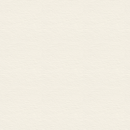
毛着色。着色
西茜草、骆驼
毡人就用弯成
的“砰砰”声。
弓形器，很可
草编成的垫子
腾起的水汽中
绑紧，之后便
得上是强体力
垫，羊毛图案
复揉搓。直到
载，在不借助现
公斤重的羊毛
游牧民最实用