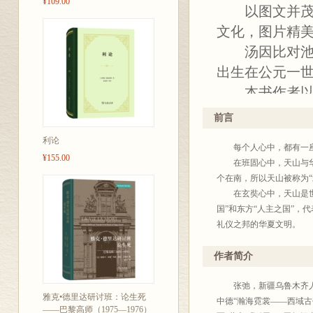
¥109.00
以图文并茂的
文化，图片精
汤因比对
出生在公元一世
本书作者以图
动叙述了以天
前言
利论
每个人心中，都有一座
¥155.00
在班固心中，天山与华夏
个在南，所以天山被称为“
在玄奘心中，天山是世界
国”和东方“人主之国”
礼仪之邦的华夏文明。
在吴承恩心中，天山是各
丽、引人入胜的篇章。
作者简介
在乾隆皇帝心中，天山
在徐松心中，天山是他少
张弛，新疆乌鲁木齐人，
雅克•德里达研讨班：论生死
西域史地的巨著，实现了
中德“瀚海霓裳——西域
——巴黎高师（1975—1976）