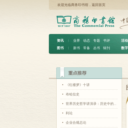
欢迎光临商务印书馆，
返回首页
资讯
︱
业界
动态
专题
书评
活动
图书
︱
新书
常备
丛书
辑刊
数字
《红楼梦》十讲
布哈拉史
世界历史哲学讲演录：历史中的...
利论
企业合规总论