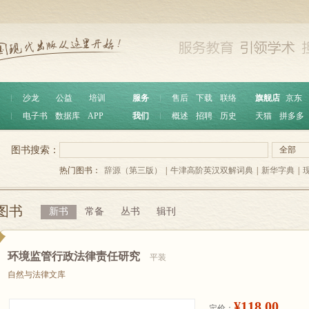
︱
沙龙
公益
培训
服务
︱
售后
下载
联络
旗舰店
京东
︱
电子书
数据库
APP
我们
︱
概述
招聘
历史
天猫
拼多多
图书搜索：
全部
热门图书：
辞源（第三版）
|
牛津高阶英汉双解词典
|
新华字典
|
图书
新书
常备
丛书
辑刊
环境监管行政法律责任研究
平装
自然与法律文库
¥118.00
定价：