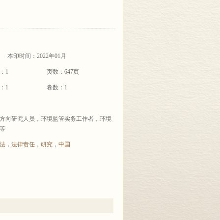
本印时间：2022年01月
：1
页数：647页
：1
卷数：1
方向研究人员，环境监管实务工作者，环境
等
法
，
法律责任
，
研究
，
中国