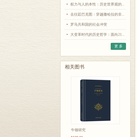
权力与人的本性：历史世界观的...
去往廷巴克图：穿越撒哈拉的非...
罗马共和国的社会冲突
大变革时代的历史哲学：面向21...
更 多
相关图书
牛顿研究