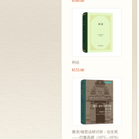
¥109.00
利论
¥155.00
雅克•德里达研讨班：论生死
——巴黎高师（1975—1976）