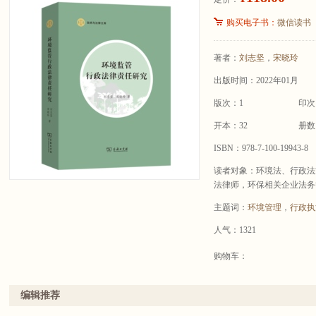
购买电子书：
微信读书
著者：
刘志坚
，
宋晓玲
出版时间：2022年01月
版次：1
印次
开本：32
册数
ISBN：978-7-100-19943-8
读者对象：环境法、行政法
法律师，环保相关企业法务
主题词：
环境管理
，
行政执
人气：1321
购物车：
编辑推荐