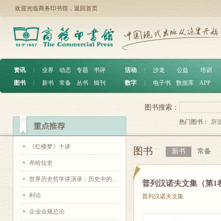
欢迎光临商务印书馆，
返回首页
资讯
︱
业界
动态
专题
书评
活动
︱
沙龙
公益
培训
图书
︱
新书
常备
丛书
辑刊
数字
︱
电子书
数据库
APP
图书搜索：
热门图书：
辞
《红楼梦》十讲
图书
新书
常备
布哈拉史
世界历史哲学讲演录：历史中的...
普列汉诺夫文集（第1
利论
普列汉诺夫文集
企业合规总论