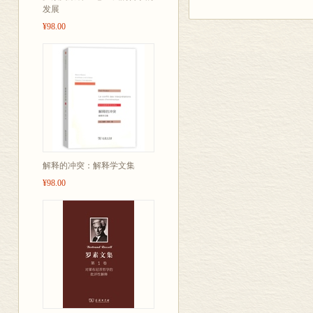
发展
三、无政府主义理论的历
¥98.00
无政府主义的观点
麦克斯•施蒂纳
蒲鲁东
巴枯宁
徒子徒孙们
四、所谓无政府主义者的
五、结论 资产阶级、无
附录
无政府主义理论家埃利泽•
无政府个人主义者
解释的冲突：解释学文集
实力和暴力
¥98.00
普列汉诺夫生平简介