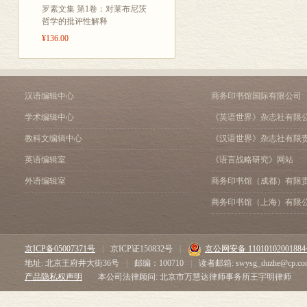
罗素文集 第1卷：对莱布尼茨
哲学的批评性解释
¥136.00
汉语编辑中心
商务印书馆国际有限公司
学术编辑中心
《英语世界》杂志社有限
教科文编辑中心
《汉语世界》杂志社有限
英语编辑室
《语言战略研究》网站
外语编辑室
商务印书馆（成都）有限
商务印书馆（上海）有限
京ICP备05007371号
|
京ICP证150832号
|
京公网安备 1101010200188
地址: 北京王府井大街36号
|
邮编：100710
|
读者邮箱: swysg_duzhe@cp.co
产品隐私权声明
本公司法律顾问: 北京市万慧达律师事务所王宇明律师