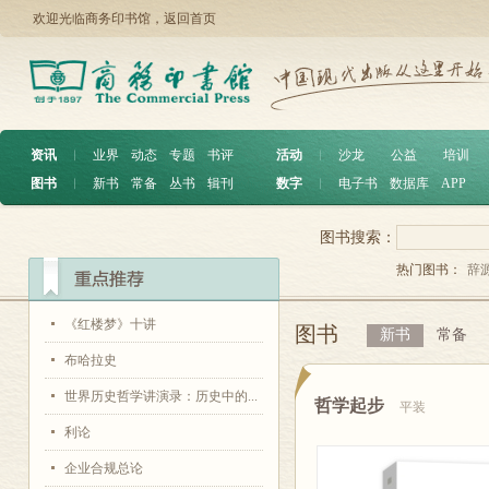
欢迎光临商务印书馆，
返回首页
资讯
︱
业界
动态
专题
书评
活动
︱
沙龙
公益
培训
图书
︱
新书
常备
丛书
辑刊
数字
︱
电子书
数据库
APP
图书搜索：
热门图书：
辞
《红楼梦》十讲
图书
新书
常备
布哈拉史
世界历史哲学讲演录：历史中的...
哲学起步
平装
利论
企业合规总论