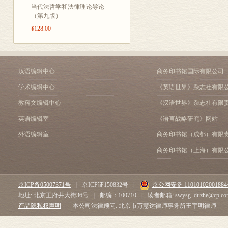
当代法哲学和法律理论导论
做法如出一辙。康德“三大
（第九版）
这样？是巧合吗？我还没
¥128.00
接。所谓“自否定”，首
开一切现实问题的最根本
在先的，只是有的哲学不
我们能动地对待现实问题
汉语编辑中心
商务印书馆国际有限公司
_______
学术编辑中心
《英语世界》杂志社有限
［1］ 参看《论历史的本质
教科文编辑中心
《汉语世界》杂志社有限
期；《从哲学看宏观历史问
英语编辑室
《语言战略研究》网站
外语编辑室
商务印书馆（成都）有限
商务印书馆（上海）有限
京ICP备05007371号
|
京ICP证150832号
|
京公网安备 1101010200188
地址: 北京王府井大街36号
|
邮编：100710
|
读者邮箱: swysg_duzhe@cp.co
产品隐私权声明
本公司法律顾问: 北京市万慧达律师事务所王宇明律师