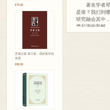
师蒙田一次在郊外和朋友
著名学者邓晓
¥78.00
田正在伏案奋笔疾书。后
是谁？我们到哪
种体会，我相信每个写作
到，决心早上起来一定要
研究融会其中
因此喜欢在床头柜上准备
类起源的新解
来深思熟虑、驾轻就熟的
的尝试，也是
西多了，恐怕会妨碍思维
课堂实录是一个两全其美
学门径者领略
挥，有些想法是埋头写作
天的我们并不
还会有些灵感迸发出来，
罗素文集 第12卷：我的哲学的
这次课堂实录，我实际上
发展
样，边打边像”，最后完
¥98.00
有的章节几乎就是我曾经
本书最重要的创新之处，
篇文章中表达过［1］，
书对“携带工具”这一现
是前人未曾注意到的。运
为什么要大声哭叫？人的
起源和发展。但所有这些
粹哲学做铺垫、做准备。
有意思的是，我自己事先