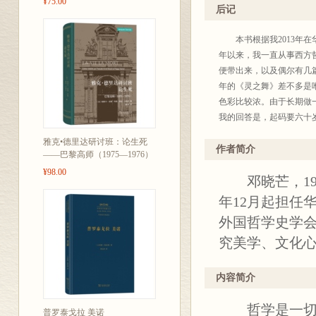
¥75.00
后记
本书根据我2013年在
年以来，我一直从事西方
便带出来，以及偶尔有几篇
年的《灵之舞》差不多是
色彩比较浓。由于长期做一
我的回答是，起码要六十
了，还在经典解读的“围城
雅克•德里达研讨班：论生死
句读也已经快五年了，该
作者简介
——巴黎高师（1975—1976）
着手，可能要推迟到七十
¥98.00
邓晓芒，194
务“哲学导论”课。当时
成，也算没有食言了。所
年12月起担任
的工作来做的。当然我还
外国哲学史学
是失败的。我将来要建立
究美学、文化
也绝不是现时流行的那种
当然，通过这次讲课，我
法的三段式一步步展开的
内容简介
恐怕以后也很难找得出时
间都是有限的，思维的创
哲学是一切
普罗泰戈拉 美诺