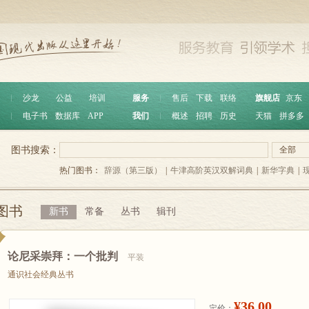
︱
沙龙
公益
培训
服务
︱
售后
下载
联络
旗舰店
京东
︱
电子书
数据库
APP
我们
︱
概述
招聘
历史
天猫
拼多多
图书搜索：
全部
热门图书：
辞源（第三版）
|
牛津高阶英汉双解词典
|
新华字典
|
图书
新书
常备
丛书
辑刊
论尼采崇拜：一个批判
平装
通识社会经典丛书
¥36.00
定价：