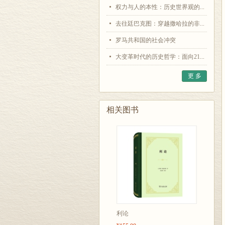
权力与人的本性：历史世界观的...
去往廷巴克图：穿越撒哈拉的非...
罗马共和国的社会冲突
大变革时代的历史哲学：面向21...
更 多
相关图书
利论