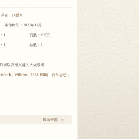
译者：
张巍卓
本印时间：2023年11月
：1
页数：196页
：1
卷数：1
好者以及感兴趣的大众读者
riedrich
，
Wilhelm
，
1844-1900)
，
哲学思想
，
显示全部