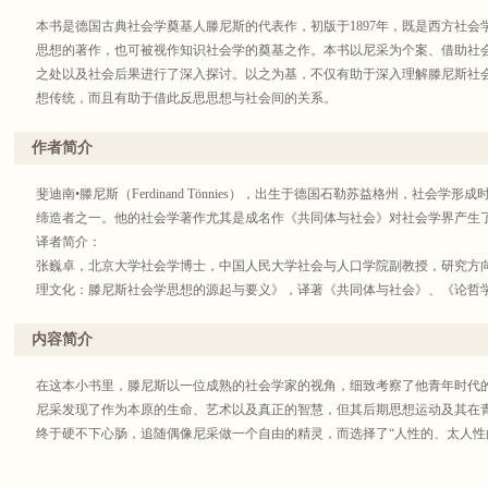
本书是德国古典社会学奠基人滕尼斯的代表作，初版于1897年，既是西方社
思想的著作，也可被视作知识社会学的奠基之作。本书以尼采为个案、借助社
之处以及社会后果进行了深入探讨。以之为基，不仅有助于深入理解滕尼斯社
想传统，而且有助于借此反思思想与社会间的关系。
作者简介
斐迪南•滕尼斯（Ferdinand Tönnies），出生于德国石勒苏益格州，社会
缔造者之一。他的社会学著作尤其是成名作《共同体与社会》对社会学界产生
译者简介：
张巍卓，北京大学社会学博士，中国人民大学社会与人口学院副教授，研究方
理文化：滕尼斯社会学思想的源起与要义》，译著《共同体与社会》、《论哲
内容简介
在这本小书里，滕尼斯以一位成熟的社会学家的视角，细致考察了他青年时代
尼采发现了作为本原的生命、艺术以及真正的智慧，但其后期思想运动及其在
终于硬不下心肠，追随偶像尼采做一个自由的精灵，而选择了“人性的、太人性