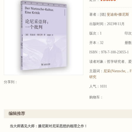
著者：
[德]
斐迪南•滕尼斯
出版时间：2023年11月
版次：1
印次
开本：32
册数
ISBN：978-7-100-23055-1
读者对象：哲学研究者、爱
主题词：
尼采(Nietzsche,
，
F
研究
分享到：
人气：1031
购物车：
编辑推荐
当大师遇见大师：滕尼斯对尼采思想的梳理之作！