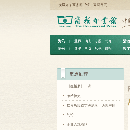
欢迎光临商务印书馆，
返回首页
资讯
︱
业界
动态
专题
书评
活动
图书
︱
新书
常备
丛书
辑刊
数字
《红楼梦》十讲
布哈拉史
世界历史哲学讲演录：历史中的...
利论
企业合规总论