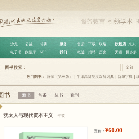
︱
沙龙
公益
培训
服务
︱
售后
下载
联络
旗舰店
京东
︱
电子书
数据库
APP
我们
︱
概述
招聘
历史
天猫
拼多多
图书搜索：
全部
热门图书：
辞源（第三版）
|
牛津高阶英汉双解词典
|
新华字典
|
图书
新书
常备
丛书
辑刊
犹太人与现代资本主义
平装
¥60.00
定价：