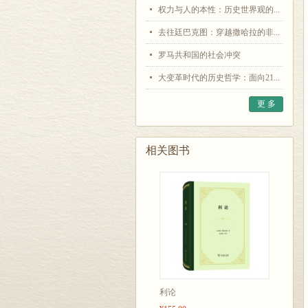
权力与人的本性：历史世界观的...
去往廷巴克图：穿越撒哈拉的非...
罗马共和国的社会冲突
大变革时代的历史哲学：面向21...
更 多
相关图书
利论