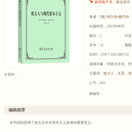
购买电子书：
微信读书
著者：
[德]
维尔纳•桑巴特
出版时间：2022年06月
版次：1
印次
开本：32
册数
ISBN：978-7-100-20875-8
读者对象：对犹太文化、经
主题词：
犹太人
，
关系
，
资
分享到：
人气：641
购物车：
编辑推荐
本书深刻思考了犹太文化对资本主义发展的重要意义。