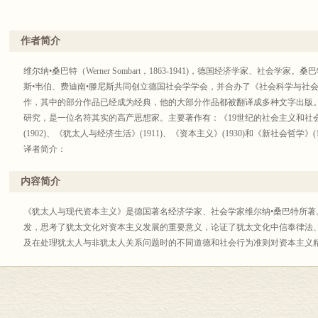
作者简介
维尔纳•桑巴特（Werner Sombart，1863-1941)，德国经济学家、社会
斯•韦伯、费迪南•滕尼斯共同创立德国社会学学会，并合办了《社会科学与社会
作，其中的部分作品已经成为经典，他的大部分作品都被翻译成多种文字出版
研究，是一位名符其实的高产思想家。主要著作有：《19世纪的社会主义和社会
(1902)、《犹太人与经济生活》(1911)、《资本主义》(1930)和《新社会哲学》(
译者简介：
安佳，经济学博士，北京邮电大学经济管理学院教授。译著有：《经济哲学》（
（2011）、 《中国经济：增长与转型》（2010）、《中国经济：适应于增长》
内容简介
（2009）、《经济意识形态与日本产业政策》（2007）、 《货币的祸害》（20
《犹太人与现代资本主义》是德国著名经济学家、社会学家维尔纳•桑巴特所著
发，思考了犹太文化对资本主义发展的重要意义，论证了犹太文化中信奉律法
及在处理犹太人与非犹太人关系问题时的不同道德和社会行为准则对资本主义