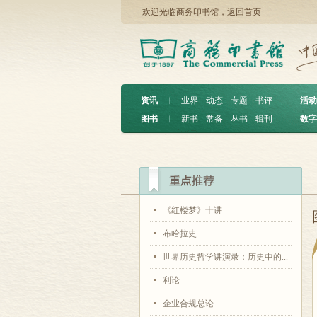
欢迎光临商务印书馆，
返回首页
资讯
︱
业界
动态
专题
书评
活动
图书
︱
新书
常备
丛书
辑刊
数字
《红楼梦》十讲
布哈拉史
世界历史哲学讲演录：历史中的...
利论
企业合规总论