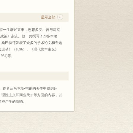
显示全部
学家。桑巴特一生著述甚丰，思想多变。曾与马克
政策》杂志。他一共撰写了20多本著
。桑巴特还发表了众多的学术论文和专题
运动》（1896）、《现代资本主义》
1934)等。
2011）、《宏观经济学百科词典》
（2020）、《风险、不确定性和利润》
06）、《熊彼特》（2005）等等。
。作者从马克斯•韦伯的著作中得到启
、理性主义和商业天才等方面的内容，以
精神产生的影响。