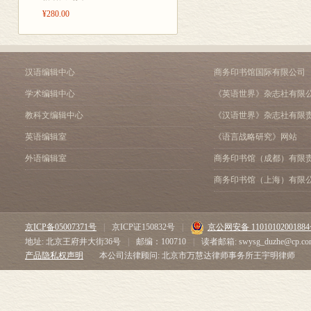
¥280.00
汉语编辑中心
商务印书馆国际有限公司
学术编辑中心
《英语世界》杂志社有限
教科文编辑中心
《汉语世界》杂志社有限
英语编辑室
《语言战略研究》网站
外语编辑室
商务印书馆（成都）有限
商务印书馆（上海）有限
京ICP备05007371号
|
京ICP证150832号
|
京公网安备 1101010200188
地址: 北京王府井大街36号
|
邮编：100710
|
读者邮箱: swysg_duzhe@cp.co
产品隐私权声明
本公司法律顾问: 北京市万慧达律师事务所王宇明律师