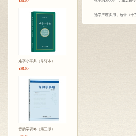
收字约30000个，涵盖
¥38.00
选字严谨实用，包含《十
释义简明准确，突出显示
例证精当丰富，兼顾时代
列有拼音、部首、笔画等
难字小字典（修订本）
¥80.00
大中学生、语文教师、文
音韵学要略（第三版）