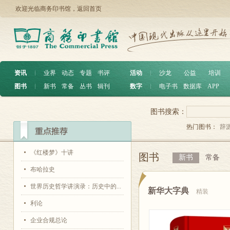
欢迎光临商务印书馆，
返回首页
资讯
︱
业界
动态
专题
书评
活动
︱
沙龙
公益
培训
图书
︱
新书
常备
丛书
辑刊
数字
︱
电子书
数据库
APP
图书搜索：
热门图书：
辞
《红楼梦》十讲
图书
新书
常备
布哈拉史
世界历史哲学讲演录：历史中的...
新华大字典
精装
利论
企业合规总论