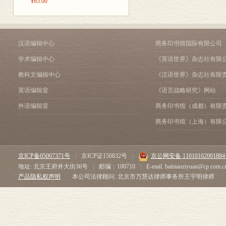
¥65.00
汉语编辑中心
商务印书馆国际有限公司
学术编辑中心
《英语世界》杂志社有限
教科文编辑中心
《汉语世界》杂志社有限
英语编辑室
《语言战略研究》网站
外语编辑室
商务印书馆（成都）有限
商务印书馆（上海）有限
京ICP备05007371号
|
京ICP证150832号
|
京公网安备 1101010200188
地址: 北京王府井大街36号
|
邮编：100710
|
E-mail: bainianziyuan@cp.com.c
产品隐私权声明
本公司法律顾问: 北京市万慧达律师事务所王宇明律师