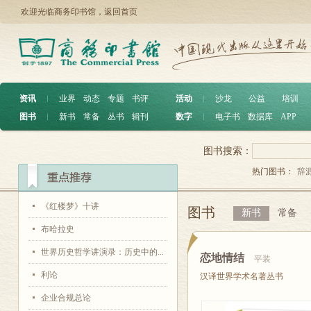
欢迎光临商务印书馆，
返回首页
资讯
︱
业界
动态
专题
书评
活动
︱
沙龙
公益
培训
图书
︱
新书
常备
丛书
辑刊
数字
︱
电子书
数据库
APP
图书搜索：
热门图书：
辞
《红楼梦》十讲
图书
新书
常备
布哈拉史
世界历史哲学讲演录：历史中的...
恋地情结
平装
利论
汉译世界学术名著丛书
企业合规总论