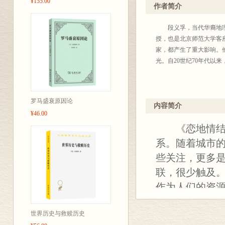
¥155.00
作者简介
段义孚，当代华裔地理学
授，也是北京师范大学客
家，都产生了重大影响。
光。自20世纪70年代以来
罗马盛衰原因论
内容简介
¥46.00
《恋地情结》
系。随着城市
些关注，更多
联，很少触及
作为人们的资
中建构的人文
世界历史与救赎历史
观的生态状况