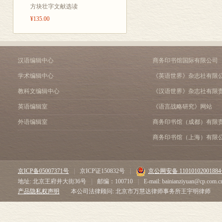
Cooking methods
about satisfying 
方块壮字文献选读
Food in books
life. The wisdom
¥135.00
Food and state governance
preparation and 
Chapter Five Ritual in Dini
Ritual vessels
On December 28,
Dining etiquette
汉语编辑中心
商务印书馆国际有限公司
exhibition ‘Anci
Banquet etiquette
学术编辑中心
《英语世界》杂志社有限
evolution and cul
Curator Team’s Word
Interaction Between ‘People’
visitors to savou
教科文编辑中心
《汉语世界》杂志社有限
Bibliography
the vitality of Ch
英语编辑室
《语言战略研究》网站
Glossary
Ancient Chinese f
外语编辑室
商务印书馆（成都）有限
Afterword
encompasses not 
商务印书馆（上海）有限
culinary systems
it has also enge
京ICP备05007371号
|
京ICP证150832号
|
京公网安备 1101010200188
scientific ideas
地址: 北京王府井大街36号
|
邮编：100710
|
E-mail: bainianziyuan@cp.com.c
civilisation. It i
产品隐私权声明
本公司法律顾问: 北京市万慧达律师事务所王宇明律师
artistic creation
poetry.