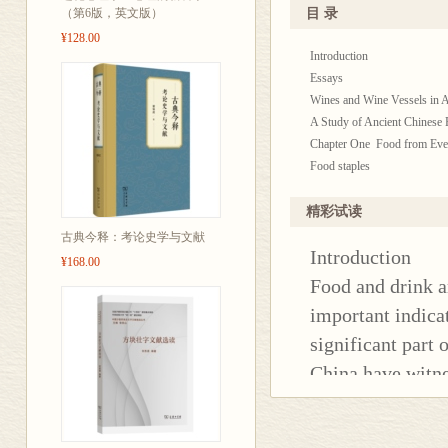
面向国外读者
（第6版，英文版）
目 录
者感知中华民
¥128.00
Introduction
Essays
Wines and Wine Vessels in A
A Study of Ancient Chinese 
Chapter One Food from Ev
Food staples
Domestic animals
Fruit and vegetables
精彩试读
Chapter Two Wine and Tea
古典今释：考论史学与文献
Introduction
Wine
¥168.00
Tea
Food and drink ar
Chapter Three Tableware
important indica
Pottery
significant part 
Bronzes
Lacquerware
China have witne
Porcelain
transformation, 
Gold, silver and jade ware
soups and fermen
Chapter Four The Evolving 