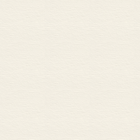
The exhibition d
reveal the evolut
including ingredi
the daily life of
and confidence i