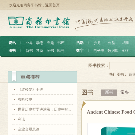
欢迎光临商务印书馆，
返回首页
资讯
︱
业界
动态
专题
书评
活动
︱
沙龙
公益
培训
图书
︱
新书
常备
丛书
辑刊
数字
︱
电子书
数据库
APP
图书搜索：
热门图书：
辞
《红楼梦》十讲
图书
新书
常备
布哈拉史
世界历史哲学讲演录：历史中的...
Ancient Chinese 
利论
企业合规总论