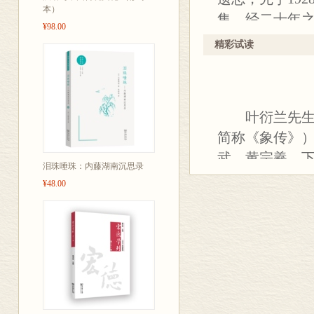
成果经过了同
本）
集，经二十年之
平，体现我国哲
¥98.00
绘，并私人出
面、统一版式、
精彩试读
印，第一集小
标点；第二集
为第二集补出
叶衍兰先生与
简称《象传》
武、黄宗羲，
泪珠唾珠：内藤湖南沉思录
人。所著录学
¥48.00
彰。衍兰先生
书写，皆出先
一时学林共推“
年），始由其
绰先生著，上
著录有清一代