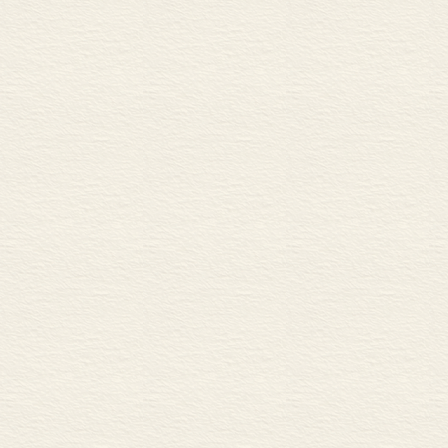
表彰，再则亦
后起学人。祖
致景仰，亦以
续成完书之想，
所卸去兼任行
询《象传》整
乎？实乃时代
五历寒暑，朝
祖武生性迂腐
丁波博士商议
所所长卜宪群
旋即开始。
近六七年间，
友人的指教、
面，然先生生