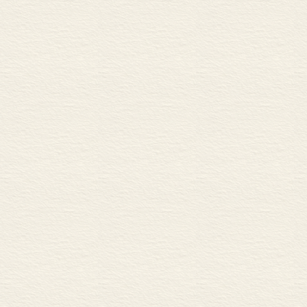
著。南京师范
大著《清代人
明先生，则馈
笔。安徽大学
范大学林金水
史馆顾久、靖
所诸位友人，
图书，或搜寻
友人“中研院”
代经学，多次
《清代学者象
长袁行霈先生厚
研究馆肇建，
之后，承现任
传，后先一脉