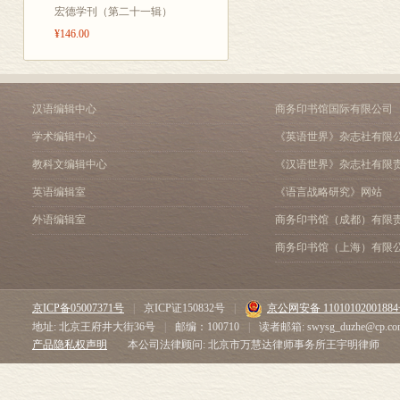
除去与第一集
宏德学刊（第二十一辑）
安排，于195
¥146.00
虽经恭绰先生
杨鹏秋摹绘之
20世纪20
汉语编辑中心
商务印书馆国际有限公司
风气方兴。《
学术编辑中心
《英语世界》杂志社有限
目。一时学坛
教科文编辑中心
《汉语世界》杂志社有限
生、蔡元培、
英语编辑室
《语言战略研究》网站
之后，《象传
外语编辑室
商务印书馆（成都）有限
重，虽由叶先
商务印书馆（上海）有限
签。据悉叶先
观第一集。恭
京ICP备05007371号
|
京ICP证150832号
|
京公网安备 1101010200188
迄于1968年
地址: 北京王府井大街36号
|
邮编：100710
|
读者邮箱: swysg_duzhe@cp.co
1986年1月
产品隐私权声明
本公司法律顾问: 北京市万慧达律师事务所王宇明律师
《清代学者象
社出版。顾、