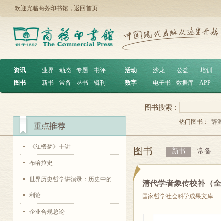
欢迎光临商务印书馆，
返回首页
资讯
︱
业界
动态
专题
书评
活动
︱
沙龙
公益
培训
图书
︱
新书
常备
丛书
辑刊
数字
︱
电子书
数据库
APP
图书搜索：
热门图书：
辞
《红楼梦》十讲
图书
新书
常备
布哈拉史
世界历史哲学讲演录：历史中的...
清代学者象传校补（
利论
国家哲学社会科学成果文库
企业合规总论