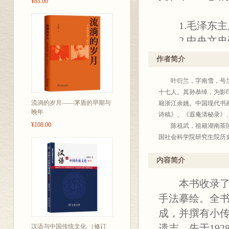
¥85.00
1.毛泽东主
2.中央文史
3.第一集之
作者简介
推画、文、书“
叶衍兰，字南雪，号兰台
4.康有为、
十七人。其孙恭绰，为影
罗振玉、谭延
流淌的岁月——茅盾的早期与
籍浙江余姚。中国现代书
晚年
5.199位清
诗稿》、《遐庵清秘录》
¥108.00
陈祖武，祖籍湖南茶陵，1
结晶。
国社会科学院研究生院历
内容简介：
中国社会科学院学部委员
作者简介：
学术拾零》《清代学术源
内容简介
《清儒学案》《榕村全书
丛书简介：
本书收录了清
为充分发挥哲
手法摹绘。全
进我国哲学社
成，并撰有小
2010年始，设
遗志，先于19
汉语与中国传统文化 （修订