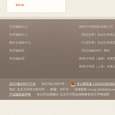
¥69.00
汉语编辑中心
商务印书馆国际有限公司
学术编辑中心
《英语世界》杂志社有限
教科文编辑中心
《汉语世界》杂志社有限
英语编辑室
《语言战略研究》网站
外语编辑室
商务印书馆（成都）有限
商务印书馆（上海）有限
京ICP备05007371号
|
京ICP证150832号
|
京公网安备 1101010200188
地址: 北京王府井大街36号
|
邮编：100710
|
读者邮箱: swysg_duzhe@cp.co
产品隐私权声明
本公司法律顾问: 北京市万慧达律师事务所王宇明律师