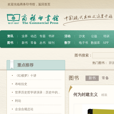
欢迎光临商务印书馆，
返回首页
资讯
︱
业界
动态
专题
书评
活动
︱
沙龙
公益
培训
图书
︱
新书
常备
丛书
辑刊
数字
︱
电子书
数据库
APP
图书搜索：
热门图书：
辞
《红楼梦》十讲
图书
新书
常备
布哈拉史
世界历史哲学讲演录：历史中的...
何为封建主义
精装
利论
企业合规总论