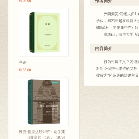
¥109.00
作者简介
弗朗索瓦•冈绍夫(F.L.
学位，1923年起在根特
600多种，主要集中在8
张绪山，清华大学历史
内容简介
何为封建主义？冈绍夫认
利论
对封臣保护和维持的义务
¥155.00
被称为“冈绍夫的封建主
雅克•德里达研讨班：论生死
——巴黎高师（1975—1976）