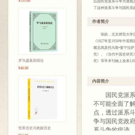
¥155.00
以国民党派系斗争为透视点
了这种派系斗争与国民党
作者简介
张皓，北京师范大学历史
《1927年至1950年
藏见闻及托马斯•曼宁拉
究》、《当代中国史研究
罗马盛衰原因论
究》等学术刊物上发表12
¥46.00
内容简介
国民党派系复
不可能全面了
点，透过派系
争与国民党政
世界历史与救赎历史
系斗争的痕迹