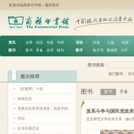
欢迎光临商务印书馆，
返回首页
资讯
︱
业界
动态
专题
书评
活动
︱
沙龙
公益
培训
图书
︱
新书
常备
丛书
辑刊
数字
︱
电子书
数据库
APP
图书搜索：
热门图书：
辞
《红楼梦》十讲
图书
新书
常备
布哈拉史
世界历史哲学讲演录：历史中的...
派系斗争与国民党政
利论
北京师范大学史学文库（修订
企业合规总论