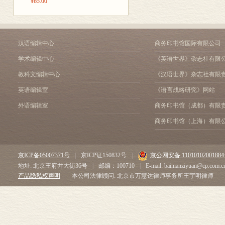
¥65.00
汉语编辑中心
商务印书馆国际有限公司
学术编辑中心
《英语世界》杂志社有限
教科文编辑中心
《汉语世界》杂志社有限
英语编辑室
《语言战略研究》网站
外语编辑室
商务印书馆（成都）有限
商务印书馆（上海）有限
京ICP备05007371号
|
京ICP证150832号
|
京公网安备 1101010200188
地址: 北京王府井大街36号
|
邮编：100710
|
E-mail: bainianziyuan@cp.com.c
产品隐私权声明
本公司法律顾问: 北京市万慧达律师事务所王宇明律师