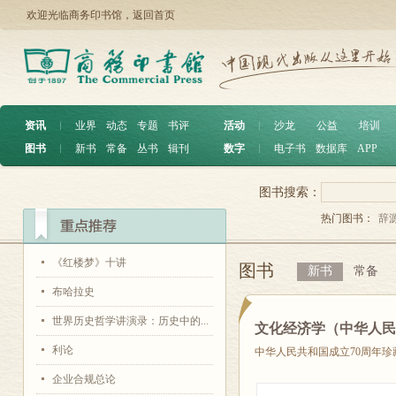
欢迎光临商务印书馆，
返回首页
资讯
︱
业界
动态
专题
书评
活动
︱
沙龙
公益
培训
图书
︱
新书
常备
丛书
辑刊
数字
︱
电子书
数据库
APP
图书搜索：
热门图书：
辞
《红楼梦》十讲
图书
新书
常备
布哈拉史
世界历史哲学讲演录：历史中的...
文化经济学（中华人民
利论
中华人民共和国成立70周年珍
企业合规总论