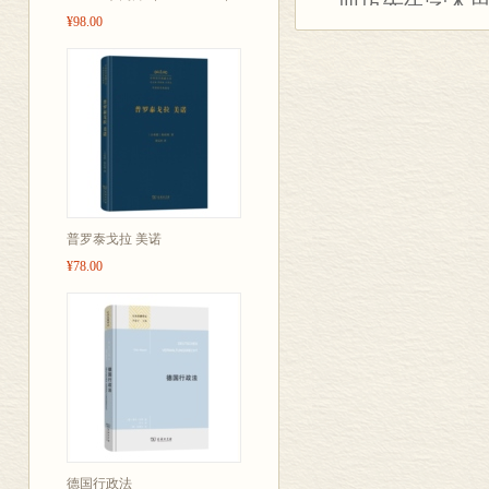
而厉先生学术
¥98.00
生、研究生开设
授课时，一再
的道德力量调节
人假设”和“社
等。厉先生认
上的若干有待
本书不仅涉及
普罗泰戈拉 美诺
论述非常珍贵
¥78.00
文化调节、文
文化和经济持
本书对于促进
经济的协调发
德国行政法