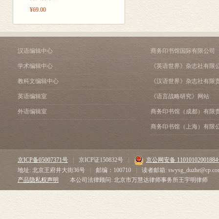
¥69.00
汉语编辑中心
商务印书馆国际有限公司
学术编辑中心
《英语世界》杂志社有限
教科文编辑中心
《汉语世界》杂志社有限
英语编辑室
《语言战略研究》网站
外语编辑室
商务印书馆（成都）有限
商务印书馆（上海）有限
京ICP备05007371号
|
京ICP证150832号
|
京公网安备 1101010200188
地址: 北京王府井大街36号
|
邮编：100710
|
读者邮箱: swysg_duzhe@cp.co
产品隐私权声明
本公司法律顾问: 北京市万慧达律师事务所王宇明律师