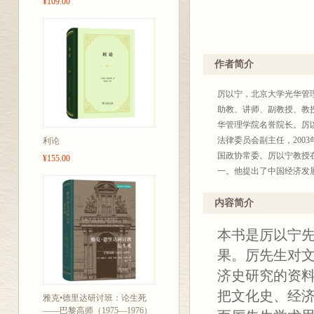
¥109.00
作者简介
厉以宁，北京大学光华管
助教、讲师、副教授、教
华管理学院名誉院长。厉以
法律委员会副主任，200
利论
国政协常委。厉以宁教授
¥155.00
一。他提出了中国经济发
法》的起草工作，这些都
内容简介
本书是厉以宁
果。厉先生对文
济史研究的资
把文化史、经
雅克•德里达研讨班：论生死
——巴黎高师（1975—1976）