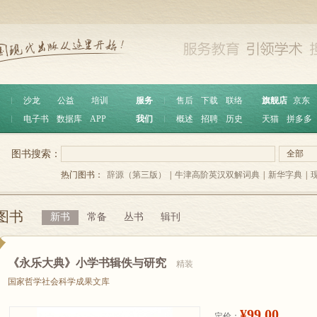
︱
沙龙
公益
培训
服务
︱
售后
下载
联络
旗舰店
京东
︱
电子书
数据库
APP
我们
︱
概述
招聘
历史
天猫
拼多多
图书搜索：
全部
热门图书：
辞源（第三版）
|
牛津高阶英汉双解词典
|
新华字典
|
图书
新书
常备
丛书
辑刊
《永乐大典》小学书辑佚与研究
精装
国家哲学社会科学成果文库
¥99.00
定价：