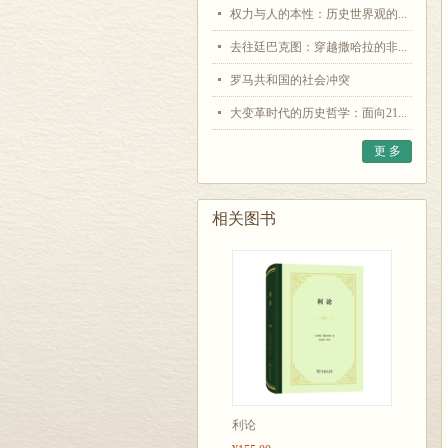
权力与人的本性：历史世界观的...
去往廷巴克图：穿越撒哈拉的非...
罗马共和国的社会冲突
大变革时代的历史哲学：面向21...
更 多
相关图书
利论