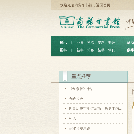
欢迎光临商务印书馆，
返回首页
资讯
︱
业界
动态
专题
书评
活动
图书
︱
新书
常备
丛书
辑刊
数字
《红楼梦》十讲
布哈拉史
世界历史哲学讲演录：历史中的...
利论
企业合规总论