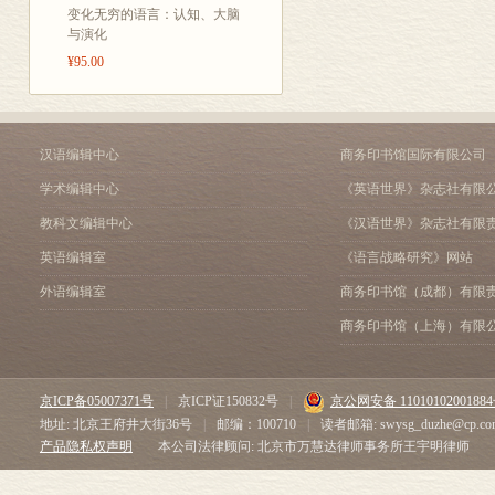
变化无穷的语言：认知、大脑
与演化
¥95.00
汉语编辑中心
商务印书馆国际有限公司
学术编辑中心
《英语世界》杂志社有限
教科文编辑中心
《汉语世界》杂志社有限
英语编辑室
《语言战略研究》网站
外语编辑室
商务印书馆（成都）有限
商务印书馆（上海）有限
京ICP备05007371号
|
京ICP证150832号
|
京公网安备 1101010200188
地址: 北京王府井大街36号
|
邮编：100710
|
读者邮箱: swysg_duzhe@cp.co
产品隐私权声明
本公司法律顾问: 北京市万慧达律师事务所王宇明律师