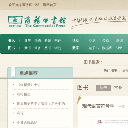
欢迎光临商务印书馆，
返回首页
资讯
︱
业界
动态
专题
书评
活动
︱
沙龙
公益
培训
图书
︱
新书
常备
丛书
辑刊
数字
︱
电子书
数据库
APP
图书搜索：
热门图书：
辞
《红楼梦》十讲
图书
新书
常备
布哈拉史
世界历史哲学讲演录：历史中的...
现代语言符号学
平装
利论
企业合规总论