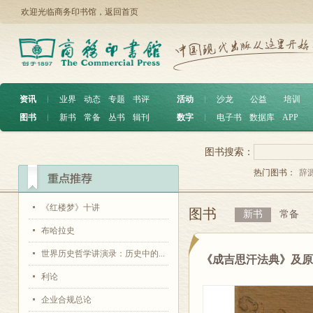
欢迎光临商务印书馆，
返回首页
资讯
︱
业界
动态
专题
书评
活动
︱
沙龙
公益
培训
图书
︱
新书
常备
丛书
辑刊
数字
︱
电子书
数据库
APP
图书搜索：
热门图书：
辞
《红楼梦》十讲
图书
新书
常备
布哈拉史
世界历史哲学讲演录：历史中的...
《成吉思汗法典》及
利论
企业合规总论