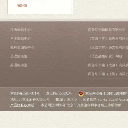
第六节 研究《成吉思
2006年10月于呼和浩特
¥60.00
第二章 基本法
第一节 基本法概述
第二节 《成吉思汗法
第三节 《成吉思汗法
汉语编辑中心
商务印书馆国际有限公司
第三章 国家制度
学术编辑中心
《英语世界》杂志社有限
第一节 国家制度的概
教科文编辑中心
《汉语世界》杂志社有限
第二节 忽里勒台制度
第三节 札尔忽赤制度
英语编辑室
《语言战略研究》网站
第四节 文字(教育)制
外语编辑室
商务印书馆（成都）有限
第五节 兵役制度
第六节 平等劳动制度
商务印书馆（上海）有限
第七节 宗教信仰自由
第四章 社会管理制度
第一节 社会管理制度
京ICP备05007371号
|
京ICP证150832号
|
京公网安备 1101010200188
第二节 户籍制度
地址: 北京王府井大街36号
|
邮编：100710
|
读者邮箱: swysg_duzhe@cp.co
第五章 役税制度
产品隐私权声明
本公司法律顾问: 北京市万慧达律师事务所王宇明律师
第一节 役税制度概述
第二节 役税制度
第六章 驿站制度