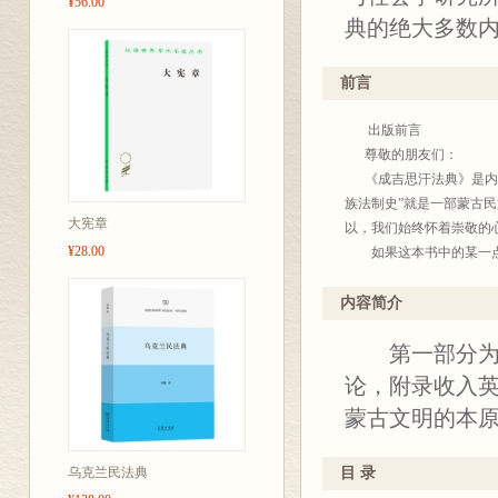
¥56.00
典的绝大多数
前言
出版前言
尊敬的朋友们：
《成吉思汗法典》是内蒙
族法制史”就是一部蒙古
大宪章
以，我们始终怀着崇敬的
¥28.00
如果这本书中的某一点内
不是恶意所指。长生天赐
交流。
内容简介
有些朋友可能是出于历史
第一部分为《
的平常心来看待我们的研
这里冒昧地借用孟德斯鸠
论，附录收入
要读一会儿就进行论断；
蒙古文明的本
在著作的意图里才能很好
下意思表示而已。
乌克兰民法典
目 录
《成吉思汗法典》已失传
前，就法典的具体条文，