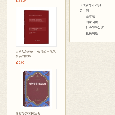
¥138.00
《成吉思汗法典》
坚信只要我们悉心探索，
总 则
我们必须承认，我们的研
基本法
然摸索的阶段，甚至没有
国家制度
我们的著作是我们课题组
社会管理制度
产物。我们首先在广义上
役税制度
文和文章，重点研究了《
驿站制度
略》、《蒙古民族通史》
分 则
古与罗马教廷》、《马可
军事法
史》、《中国古代驿站与
古典私法典的社会模式与现代
行为法
社会的发展
以我们最崇高的敬意和感
诉讼法
本次著述我们本着不低估
¥36.00
附 则
真实的《成吉思汗法典》
作是最正确、最接近历史
《成吉思汗法典》原论
如果本书的问世能够取得
第一章 《成吉思汗法典》
法学天才。我们只是将他
第一节 《成吉思汗法
在此，我们要特别感谢上
第二节 《成吉思汗法
吉思汗法典》的英文翻译
第三节 《成吉思汗法
由于水平所限，书中疏
第四节 《成吉思汗法
第五节 《成吉思汗法
武志忠
奥斯曼帝国民法典